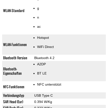
g
WLAN-Standard
n
ac
Hotspot
WLAN-Funktionen
WiFi Direct
Bluetooth Version
Bluetooth 4.2
A2DP
Bluetooth-
Eigenschaften
BT LE
NFC unterstützt
NFC-Funktionen
Verbindungstyp
USB Type C
SAR Head (Eur)
0.394 W/Kg
SAR Body (Eur)