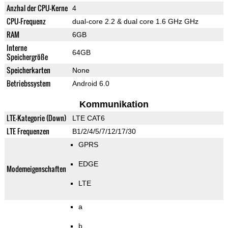
Anzhal der CPU-Kerne
4
CPU-Frequenz
dual-core 2.2 & dual core 1.6 GHz GHz
RAM
6GB
Interne
64GB
Speichergröße
Speicherkarten
None
Betriebssystem
Android 6.0
Kommunikation
LTE-Kategorie (Down)
LTE CAT6
LTE Frequenzen
B1/2/4/5/7/12/17/30
GPRS
EDGE
Modemeigenschaften
LTE
a
b