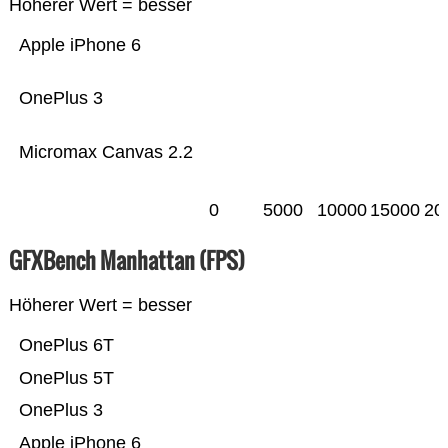
Höherer Wert = besser
Apple iPhone 6
OnePlus 3
Micromax Canvas 2.2
0
5000
10000
15000
20
GFXBench Manhattan (FPS)
Höherer Wert = besser
OnePlus 6T
OnePlus 5T
OnePlus 3
Apple iPhone 6