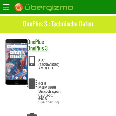
OnePlus 3 : Technische Daten
OnePlus
OnePlus 3
5.5"
(1920x1080)
AMOLED
6GB
MSM8996
Snapdragon
820 SoC
64GB
Speicherung