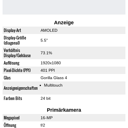
Anzeige
Display-Art
AMOLED
Display-Größe
5.5"
(diagonal)
Verhältnis
73.1%
Display/Gehäuse
Auflösung
1920x1080
Pixel-Dichte (PPI)
401 PPI
Glas
Gorilla Glass 4
Multitouch
Anzeigeeigenschaften
Farben Bits
24 bit
Primärkamera
Megapixel
16-MP
Öffnung
f/2