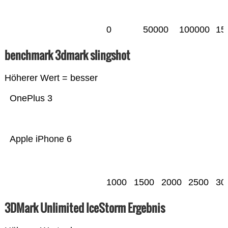
0
50000
100000
15
benchmark 3dmark slingshot
Höherer Wert = besser
OnePlus 3
Apple iPhone 6
1000
1500
2000
2500
30
3DMark Unlimited IceStorm Ergebnis