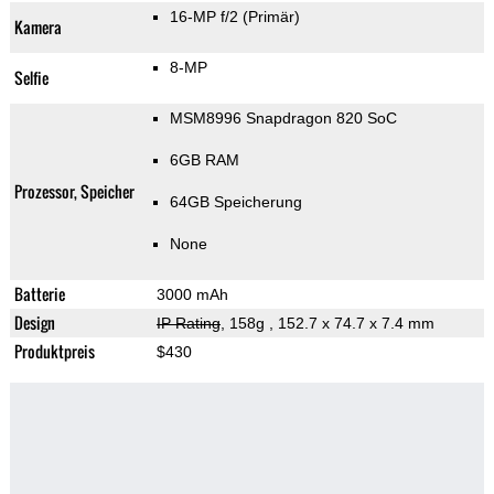
16-MP f/2
(Primär)
Kamera
8-MP
Selfie
MSM8996 Snapdragon 820 SoC
6GB RAM
Prozessor, Speicher
64GB Speicherung
None
Batterie
3000 mAh
Design
IP Rating
, 158g
, 152.7 x 74.7 x 7.4 mm
Produktpreis
$430