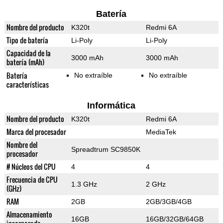
Batería
Nombre del producto
K320t
Redmi 6A
Tipo de batería
Li-Poly
Li-Poly
Capacidad de la
3000 mAh
3000 mAh
batería (mAh)
Batería
No extraíble
No extraíble
características
Informática
Nombre del producto
K320t
Redmi 6A
Marca del procesador
MediaTek
Nombre del
Spreadtrum SC9850K
procesador
# Núcleos del CPU
4
4
Frecuencia de CPU
1.3 GHz
2 GHz
(GHz)
RAM
2GB
2GB/3GB/4GB
Almacenamiento
16GB
16GB/32GB/64GB