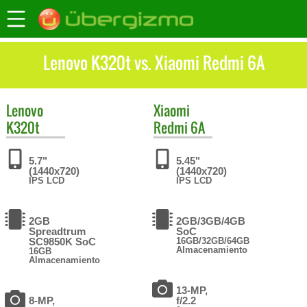
Lenovo K320t vs. Xiaomi Redmi 6A
Lenovo
Xiaomi
K320t
Redmi 6A
5.7"
5.45"
(1440x720)
(1440x720)
IPS LCD
IPS LCD
2GB
2GB/3GB/4GB
Spreadtrum
SoC
SC9850K SoC
16GB/32GB/64GB
Almacenamiento
16GB
Almacenamiento
13-MP,
8-MP,
f/2.2