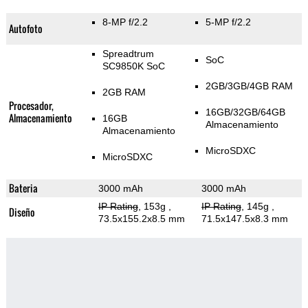
8-MP f/2.2
5-MP f/2.2
Autofoto
Spreadtrum
SoC
SC9850K SoC
2GB/3GB/4GB RAM
2GB RAM
Procesador,
16GB/32GB/64GB
Almacenamiento
16GB
Almacenamiento
Almacenamiento
MicroSDXC
MicroSDXC
Bateria
3000 mAh
3000 mAh
IP Rating
, 153g
,
IP Rating
, 145g
,
Diseño
73.5x155.2x8.5 mm
71.5x147.5x8.3 mm