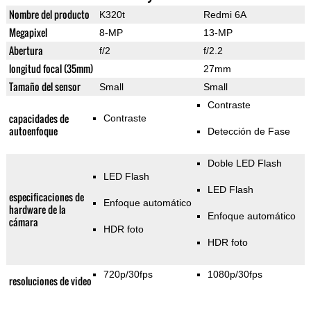
Nombre del producto
K320t
Redmi 6A
Megapixel
8-MP
13-MP
Abertura
f/2
f/2.2
longitud focal (35mm)
27mm
Tamaño del sensor
Small
Small
Contraste
capacidades de
Contraste
autoenfoque
Detección de Fase
Doble LED Flash
LED Flash
LED Flash
especificaciones de
Enfoque automático
hardware de la
Enfoque automático
cámara
HDR foto
HDR foto
720p/30fps
1080p/30fps
resoluciones de video