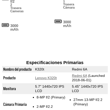
f/2
1
Trasera
2
Cámara
Trasera
Cameras
3000
3000
mAh
mAh
Especificaciones Primarias
Nombre del producto
K320t
Redmi 6A
Redmi 6A
(Launched
Producto
Lenovo K320t
2018-06-01)
5.7" 1440x720 IPS
5.45" 1440x720 IPS
Monitora
LCD
LCD
8-MP f/2
(Primary)
27mm 13-MP f/2.2
Cámara Primaria
(Primary)
2-MP f/2.2