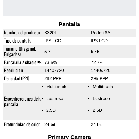
Pantalla
Nombre del producto
K320t
Redmi 6A
Tipo de pantalla
IPS LCD
IPS LCD
Tamaño (Diagonal,
5.7"
5.45"
Pulgadas)
Pantalalla / chasis %
73.5%
72.7%
Resolución
1440x720
1440x720
Densidad (PPI)
282 PPP
295 PPP
Multitouch
Multitouch
Especificaciones de la
Lustroso
Lustroso
pantalla
2.5D
2.5D
Profundidad de color
24 bit
24 bit
Primary Camera