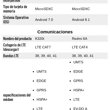
incorporado
Tipo de tarjeta de
MicroSDXC
MicroSDXC
memoria
Sistema Operativo
Android 7.0
Android 8.1
(OS)
Comunicaciones
Nombre del producto
K320t
Redmi 6A
Categoría de LTE
LTE CAT7
LTE CAT4
(descargar)
Bandas LTE
38, 39, 40, 41
38, 39, 40, 41
UMTS
UMTS
EDGE
EDGE
GPRS
GPRS
HSPA+
especificaciones del
módem
HSPA+
LTE
LTE
EV-DO A