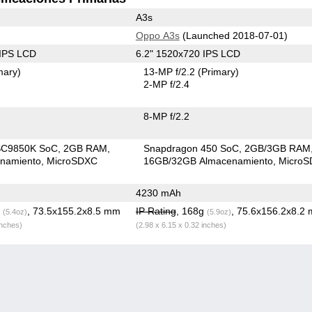
A3s
Oppo A3s
(Launched 2018-07-01)
 IPS LCD
6.2" 1520x720 IPS LCD
mary)
13-MP f/2.2
(Primary)
2-MP f/2.4
8-MP f/2.2
SC9850K SoC
2GB RAM
Snapdragon 450 SoC
2GB/3GB RAM
namiento
MicroSDXC
16GB/32GB Almacenamiento
Micro
4230 mAh
g
, 73.5x155.2x8.5 mm
IP Rating
, 168g
, 75.6x156.2x8.2
(5.4oz)
(5.9oz)
inches)
(2.98 x 6.15 x 0.32 inches)