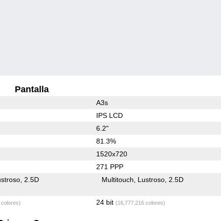
Pantalla
A3s
IPS LCD
6.2"
81.3%
1520x720
271 PPP
stroso
2.5D
Multitouch
Lustroso
2.5D
24 bit
 colores)
(16,777,216 colores)