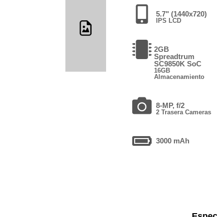
5.7" (1440x720)
IPS LCD
2GB
Spreadtrum
SC9850K SoC
16GB
Almacenamiento
8-MP, f/2
2 Trasera Cameras
3000 mAh
Espec