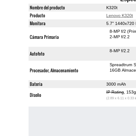
Nombre del producto
K320t
Producto
Lenovo K320t
Monitora
5.7" 1440x720
8-MP f/2
(Pri
Cámara Primaria
2-MP f/2.2
8-MP f/2.2
Autofoto
Spreadtrum 
Procesador, Almacenamiento
16GB Almace
Bateria
3000 mAh
IP Rating
, 153
Diseño
(2.89 x 6.11 x 0.33 