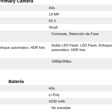
Primary Camera
A3s
13-MP
f/2.2
Small
Contraste
Detección de Fase
Doble LED Flash
LED Flash
Enfoqu
nfoque automático
HDR foto
automático
HDR foto
1080p/30fps
Batería
A3s
Li-Poly
4230 mAh
No extraíble