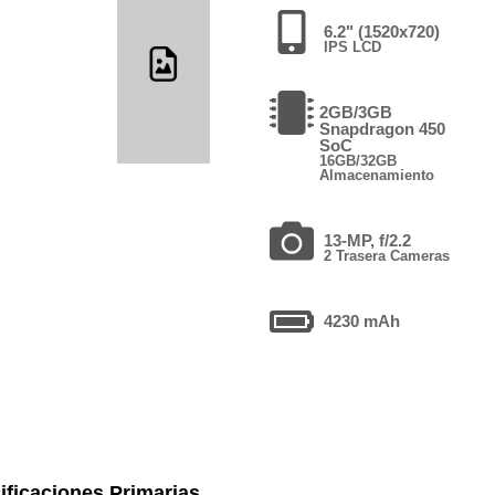
6.2" (1520x720)
IPS LCD
2GB/3GB
Snapdragon 450
SoC
16GB/32GB
Almacenamiento
13-MP, f/2.2
2 Trasera Cameras
4230 mAh
ificaciones Primarias