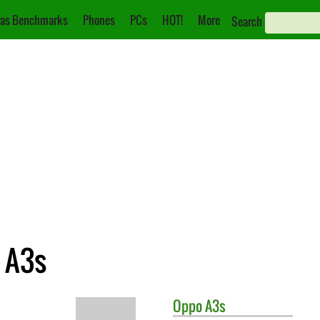
as Benchmarks
Phones
PCs
HOT!
More
Search
 A3s
Oppo
A3s