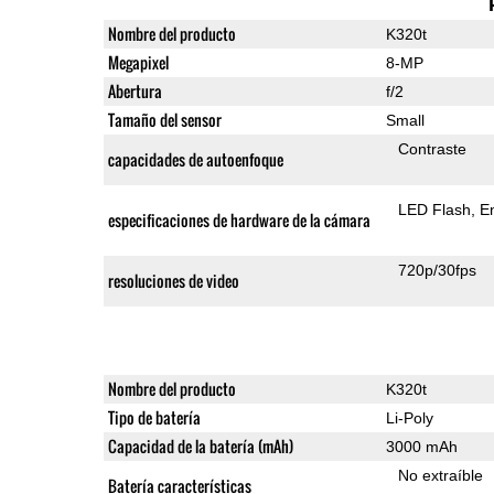
Nombre del producto
K320t
Megapixel
8-MP
Abertura
f/2
Tamaño del sensor
Small
Contraste
capacidades de autoenfoque
LED Flash
E
especificaciones de hardware de la cámara
720p/30fps
resoluciones de video
Nombre del producto
K320t
Tipo de batería
Li-Poly
Capacidad de la batería (mAh)
3000 mAh
No extraíble
Batería características