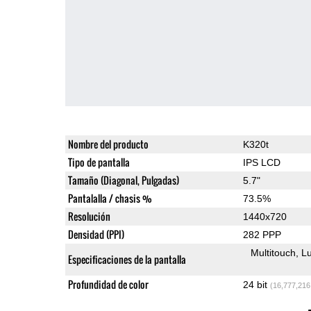
Nombre del producto
K320t
Tipo de pantalla
IPS LCD
Tamaño (Diagonal, Pulgadas)
5.7"
Pantalalla / chasis %
73.5%
Resolución
1440x720
Densidad (PPI)
282 PPP
Multitouch
Lu
Especificaciones de la pantalla
Profundidad de color
24 bit
(16,777,216