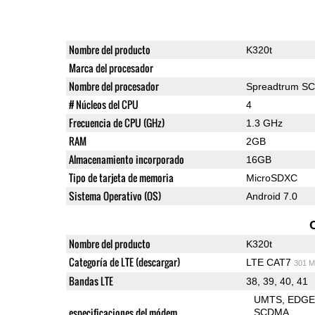
Nombre del producto
K320t
Marca del procesador
Nombre del procesador
Spreadtrum S
# Núcleos del CPU
4
Frecuencia de CPU (GHz)
1.3 GHz
RAM
2GB
Almacenamiento incorporado
16GB
Tipo de tarjeta de memoria
MicroSDXC
Sistema Operativo (OS)
Android 7.0
Nombre del producto
K320t
Categoría de LTE (descargar)
LTE CAT7
301 M
Bandas LTE
38, 39, 40, 41
UMTS
EDG
especificaciones del módem
SCDMA