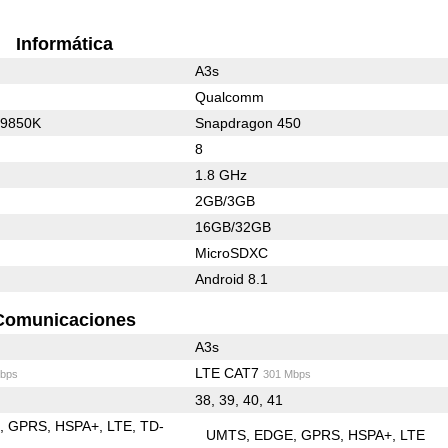
Informática
A3s
Qualcomm
C9850K
Snapdragon 450
8
1.8 GHz
2GB/3GB
16GB/32GB
MicroSDXC
Android 8.1
Comunicaciones
A3s
LTE CAT7
bps
301 Mbps
38, 39, 40, 41
E
GPRS
HSPA+
LTE
TD-
UMTS
EDGE
GPRS
HSPA+
LTE