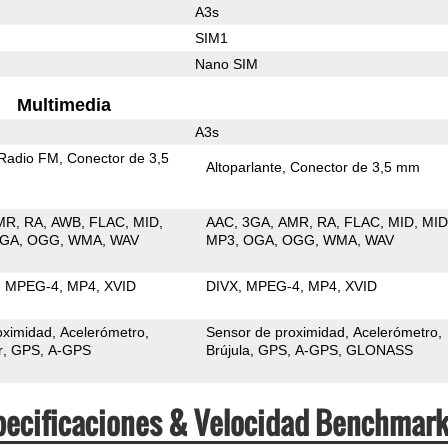
A3s
SIM1
Nano SIM
Multimedia
A3s
Radio FM
Conector de 3,5
Altoparlante
Conector de 3,5 mm
MR
RA
AWB
FLAC
MID
AAC
3GA
AMR
RA
FLAC
MID
MID
GA
OGG
WMA
WAV
MP3
OGA
OGG
WMA
WAV
MPEG-4
MP4
XVID
DIVX
MPEG-4
MP4
XVID
oximidad
Acelerómetro
Sensor de proximidad
Acelerómetro
r
GPS
A-GPS
Brújula
GPS
A-GPS
GLONASS
pecificaciones & Velocidad Benchmar