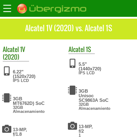
Alcatel 1V (2020) vs. Alcatel 1S
Alcatel
1V
Alcatel
1S
(2020)
5.5"
(1440x720)
6.22"
IPS LCD
(1520x720)
IPS LCD
3GB
Unisoc
3GB
SC9863A SoC
MT6762D) SoC
32GB
32GB
Almacenamiento
Almacenamiento
13-MP,
13-MP,
f/2
f/1.8
1