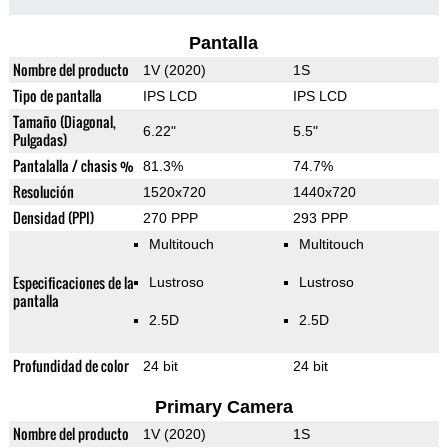
Pantalla
Nombre del producto
1V (2020)
1S
Tipo de pantalla
IPS LCD
IPS LCD
Tamaño (Diagonal,
6.22"
5.5"
Pulgadas)
Pantalalla / chasis %
81.3%
74.7%
Resolución
1520x720
1440x720
Densidad (PPI)
270 PPP
293 PPP
Multitouch
Multitouch
Especificaciones de la
Lustroso
Lustroso
pantalla
2.5D
2.5D
Profundidad de color
24 bit
24 bit
Primary Camera
Nombre del producto
1V (2020)
1S