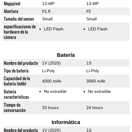
Megapixel
13-MP
13-MP
Abertura
f/1.8
f/2
Tamaño del sensor
Small
Small
especificaciones de
LED Flash
LED Flash
hardware de la
cámara
Batería
Nombre del producto
1V (2020)
1S
Tipo de batería
Li-Poly
Li-Poly
Capacidad de la
4000 mAh
3060 mAh
batería (mAh)
Batería
No extraíble
No extraíble
características
Tiempo de
33 hours
24 hours
conversación
Informática
Nombre del producto
1V (2020)
1S