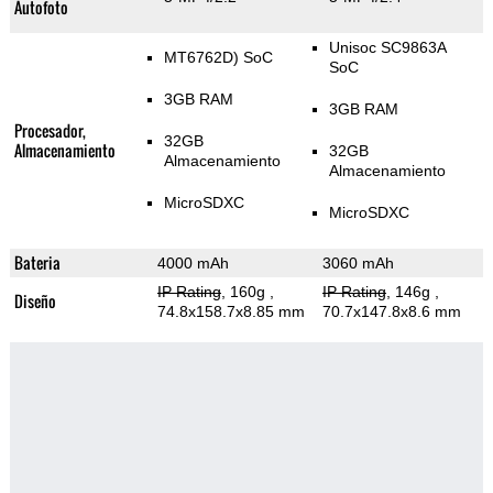
Autofoto
Unisoc SC9863A
MT6762D) SoC
SoC
3GB RAM
3GB RAM
Procesador,
32GB
Almacenamiento
32GB
Almacenamiento
Almacenamiento
MicroSDXC
MicroSDXC
Bateria
4000 mAh
3060 mAh
IP Rating
, 160g
,
IP Rating
, 146g
,
Diseño
74.8x158.7x8.85 mm
70.7x147.8x8.6 mm