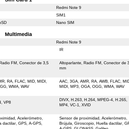
Redmi Note 9
SIM1
roSD
Nano SIM
Multimedia
Redmi Note 9
IR
Radio FM
Conector de 3,5
Altoparlante
Radio FM
Conector de 
mm
MR
RA
FLAC
MID
MIDI
AAC
3GA
AMR
RA
AWB
FLAC
MI
OGG
WMA
WAV
MIDI
MP3
OGA
OGG
WMA
WAV
DIVX
H.263
H.264
MPEG-4
H.265
4
VP8
MP4
VC-1
XVID
oximidad
Acelerómetro
Sensor de proximidad
Acelerómetro
a dactilar
GPS
A-GPS
Brújula
Giroscopio
Huella dactilar
G
A-GPS
GLONASS
Galileo