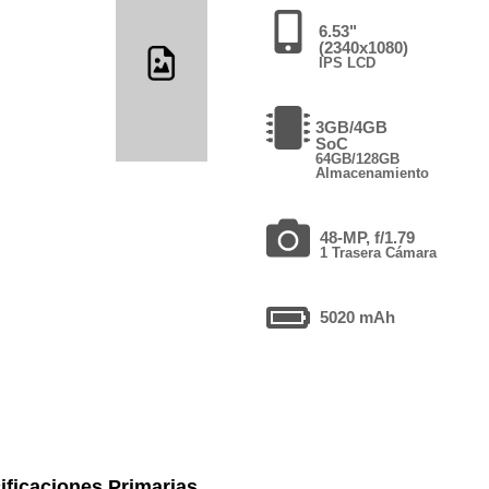
6.53"
(2340x1080)
IPS LCD
3GB/4GB
SoC
64GB/128GB
Almacenamiento
48-MP, f/1.79
1 Trasera Cámara
5020 mAh
ificaciones Primarias