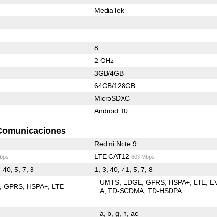
MediaTek
8
2 GHz
3GB/4GB
64GB/128GB
MicroSDXC
Android 10
Comunicaciones
Redmi Note 9
LTE CAT12
bps
603 Mbps
, 40, 5, 7, 8
1, 3, 40, 41, 5, 7, 8
UMTS
EDGE
GPRS
HSPA+
LTE
E
E
GPRS
HSPA+
LTE
A
TD-SCDMA
TD-HSDPA
a
b
g
n
ac