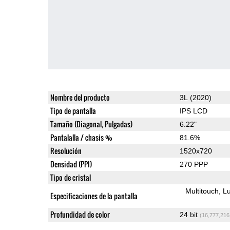
Nombre del producto
3L (2020)
Tipo de pantalla
IPS LCD
Tamaño (Diagonal, Pulgadas)
6.22"
Pantalalla / chasis %
81.6%
Resolución
1520x720
Densidad (PPI)
270 PPP
Tipo de cristal
Multitouch
Lu
Especificaciones de la pantalla
Profundidad de color
24 bit
(16,777,216