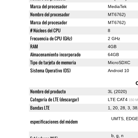
Marca del procesador
MediaTek
Nombre del procesador
MT6762)
Marca del procesador
MT6762)
# Núcleos del CPU
8
Frecuencia de CPU (GHz)
2 GHz
RAM
4GB
Almacenamiento incorporado
64GB
Tipo de tarjeta de memoria
MicroSDXC
Sistema Operativo (OS)
Android 10
Nombre del producto
3L (2020)
Categoría de LTE (descargar)
LTE CAT4
150 M
Bandas LTE
1, 20, 28, 3, 38
UMTS
EDG
especificaciones del módem
b
g
n