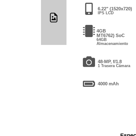
6.22" (1520x720)
IPS LCD
4GB
MT6762) SoC
64GB
Almacenamiento
48-MP, f/1.8
1 Trasera Cámara
4000 mAh
Espec