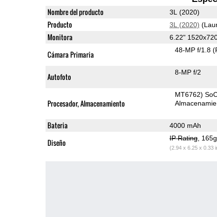
Nombre del producto
3L (2020)
Producto
3L (2020)
(Lau
Monitora
6.22" 1520x72
48-MP f/1.8
(
Cámara Primaria
8-MP f/2
Autofoto
MT6762) So
Procesador, Almacenamiento
Almacenamie
Bateria
4000 mAh
IP Rating
, 165
Diseño
(2.94 x 6.25 x 0.33 