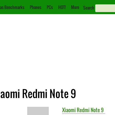
as Benchmarks
Phones
PCs
HOT!
More
Search
Xiaomi Redmi Note 9
Xiaomi
Redmi Note 9