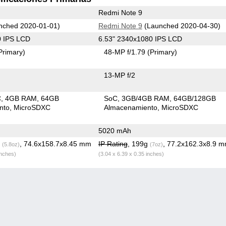
Redmi Note 9
nched 2020-01-01)
Redmi Note 9
(Launched 2020-04-30)
0 IPS LCD
6.53" 2340x1080 IPS LCD
Primary)
48-MP f/1.79
(Primary)
13-MP f/2
C
4GB RAM
64GB
SoC
3GB/4GB RAM
64GB/128GB
nto
MicroSDXC
Almacenamiento
MicroSDXC
5020 mAh
g
, 74.6x158.7x8.45 mm
IP Rating
, 199g
, 77.2x162.3x8.9 
(5.8oz)
(7oz)
inches)
(3.04 x 6.39 x 0.35 inches)