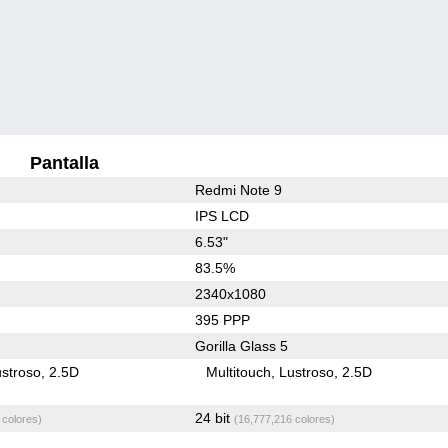
Pantalla
Redmi Note 9
IPS LCD
6.53"
83.5%
2340x1080
395 PPP
Gorilla Glass 5
stroso
2.5D
Multitouch
Lustroso
2.5D
24 bit
 colores)
(16,777,216 colores)