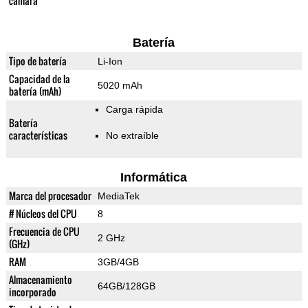
cámara
Batería
Tipo de batería
Li-Ion
Capacidad de la
5020 mAh
batería (mAh)
Carga rápida
Batería
características
No extraíble
Informática
Marca del procesador
MediaTek
# Núcleos del CPU
8
Frecuencia de CPU
2 GHz
(GHz)
RAM
3GB/4GB
Almacenamiento
64GB/128GB
incorporado