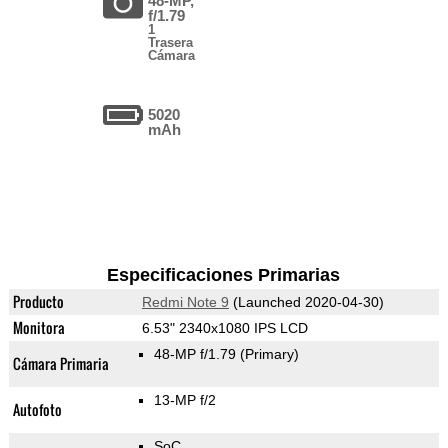
48-MP,
f/1.79
1
Trasera
Cámara
5020
mAh
Especificaciones Primarias
Producto
Redmi Note 9
(Launched 2020-04-30)
Monitora
6.53" 2340x1080 IPS LCD
48-MP f/1.79
(Primary)
Cámara Primaria
13-MP f/2
Autofoto
SoC