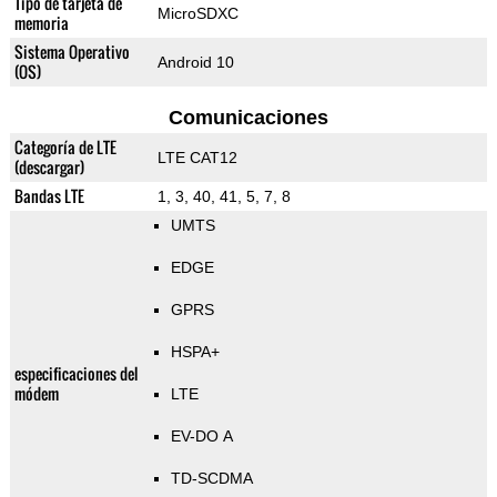
Tipo de tarjeta de
MicroSDXC
memoria
Sistema Operativo
Android 10
(OS)
Comunicaciones
Categoría de LTE
LTE CAT12
(descargar)
Bandas LTE
1, 3, 40, 41, 5, 7, 8
UMTS
EDGE
GPRS
HSPA+
especificaciones del
módem
LTE
EV-DO A
TD-SCDMA