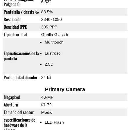
6.53"
Pulgadas)
Pantalalla / chasis %
83.5%
Resolución
2340x1080
Densidad (PPI)
395 PPP
Tipo de cristal
Gorilla Glass 5
Multitouch
Especificaciones de la
Lustroso
pantalla
2.5D
Profundidad de color
24 bit
Primary Camera
Megapixel
48-MP
Abertura
f/1.79
Tamaño del sensor
Medio
especificaciones de
LED Flash
hardware de la