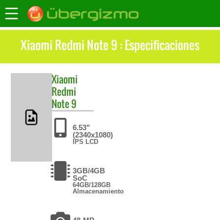
Xiaomi Redmi Note 9 : Especificaciones
Xiaomi
Redmi
Note 9
6.53"
(2340x1080)
IPS LCD
3GB/4GB
SoC
64GB/128GB
Almacenamiento