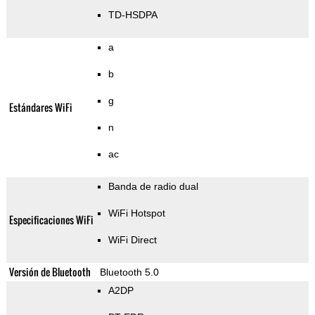
TD-HSDPA
a
b
g
Estándares WiFi
n
ac
Banda de radio dual
WiFi Hotspot
Especificaciones WiFi
WiFi Direct
Versión de Bluetooth
Bluetooth 5.0
A2DP