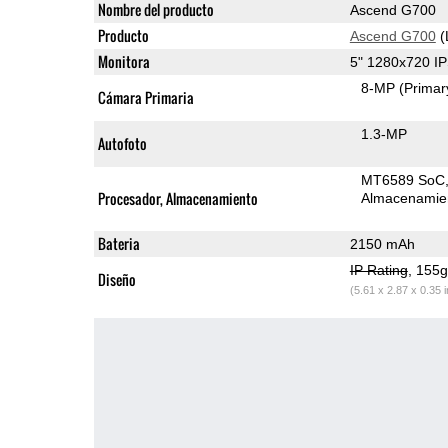
Nombre del producto
Ascend G700
Producto
Ascend G700
(
Monitora
5" 1280x720 I
8-MP
(Primar
Cámara Primaria
1.3-MP
Autofoto
MT6589 SoC
Procesador, Almacenamiento
Almacenamie
Bateria
2150 mAh
IP Rating
, 155
Diseño
(5.61 x 2.87 x 0.35 