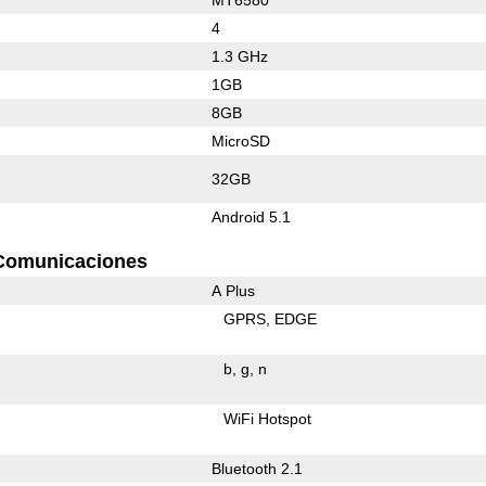
4
1.3 GHz
1GB
8GB
MicroSD
32GB
Android 5.1
Comunicaciones
A Plus
GPRS
EDGE
b
g
n
WiFi Hotspot
Bluetooth 2.1