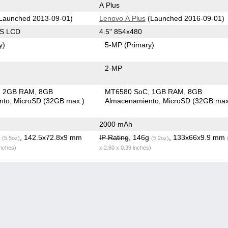
A Plus
Launched 2013-09-01)
Lenovo A Plus
(Launched 2016-09-01)
PS LCD
4.5" 854x480
y)
5-MP
(Primary)
2-MP
2GB RAM
8GB
MT6580 SoC
1GB RAM
8GB
nto
MicroSD (32GB max.)
Almacenamiento
MicroSD (32GB max
2000 mAh
g
, 142.5x72.8x9 mm
IP Rating
, 146g
, 133x66x9.9 mm
(5.5oz)
(5.2oz)
inches)
x 2.60 x 0.39 inches)