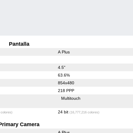
Pantalla
A Plus
4.5"
63.6%
854x480
218 PPP
Multitouch
24 bit
 colores)
(16,777,216 colores)
Primary Camera
A Plus