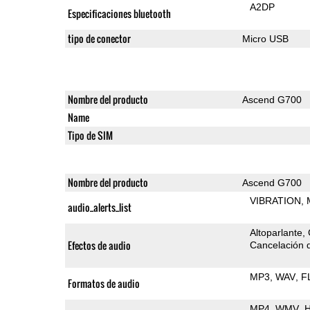
A2DP
Especificaciones bluetooth
tipo de conector
Micro USB
Nombre del producto
Ascend G700
Name
Tipo de SIM
Nombre del producto
Ascend G700
VIBRATION
audio_alerts_list
Altoparlante
Efectos de audio
Cancelación d
MP3
WAV
F
Formatos de audio
MP4
WMV
H