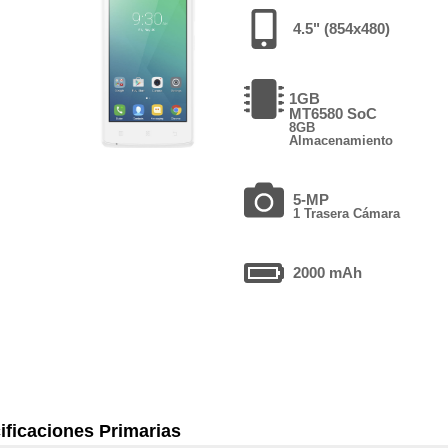
4.5" (854x480)
1GB
MT6580 SoC
8GB
Almacenamiento
5-MP
1 Trasera Cámara
2000 mAh
ificaciones Primarias