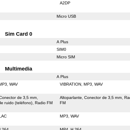
A2DP
Micro USB
Sim Card 0
A Plus
SIM0
Micro SIM
Multimedia
A Plus
MP3
WAV
VIBRATION
MP3
WAV
Conector de 3,5 mm
Altoparlante
Conector de 3,5 mm
Ra
e ruido (teléfono)
Radio FM
FM
LAC
MP3
WAV
.264
MP4
H.264