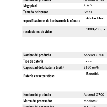
Megapixel
8-MP
Tamaño del sensor
Small
Adobe Flash
especificaciones de hardware de la cámara
1080p/30fps
resoluciones de video
Nombre del producto
Ascend G700
Tipo de batería
Li-Ion
Capacidad de la batería (mAh)
2150 mAh
Extraíble
Batería características
Nombre del producto
Ascend G700
Marca del procesador
Mediatek
Nombre del procesador
MT6589