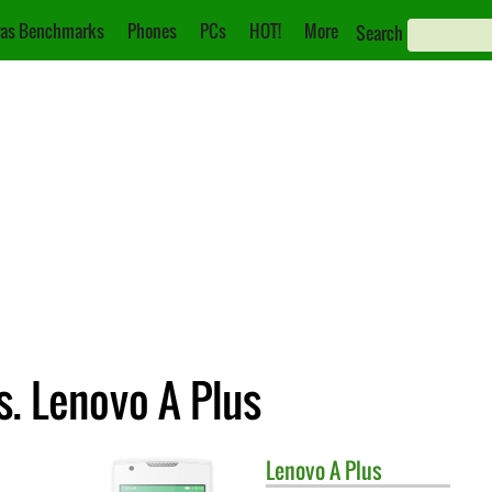
as Benchmarks
Phones
PCs
HOT!
More
Search
. Lenovo A Plus
Lenovo
A Plus