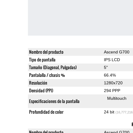
Nombre del producto
Ascend G700
Tipo de pantalla
IPS LCD
Tamaño (Diagonal, Pulgadas)
5"
Pantalalla / chasis %
66.4%
Resolución
1280x720
Densidad (PPI)
294 PPP
Multitouch
Especificaciones de la pantalla
Profundidad de color
24 bit
(16,777,216
Nombre del producto
Ascend G700