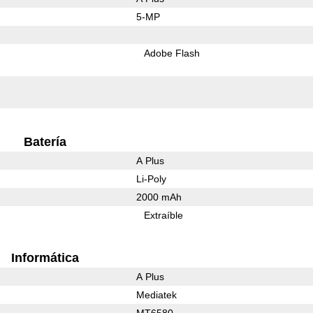
5-MP
Adobe Flash
Batería
A Plus
Li-Poly
2000 mAh
Extraíble
Informática
A Plus
Mediatek
MT6580