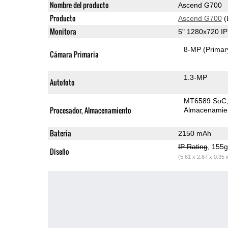
Nombre del producto
Ascend G700
Producto
Ascend G700
(
Monitora
5" 1280x720 I
8-MP
(Primar
Cámara Primaria
1.3-MP
Autofoto
MT6589 SoC
Procesador, Almacenamiento
Almacenamie
Bateria
2150 mAh
IP Rating
, 155
Diseño
(5.61 x 2.87 x 0.35 