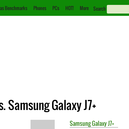
as Benchmarks
Phones
PCs
HOT!
More
Search
. Samsung Galaxy J7+
Samsung
Galaxy J7+