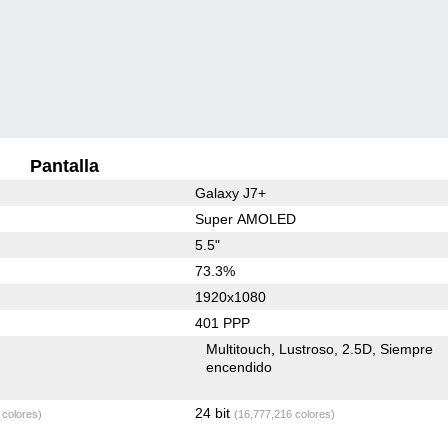
Pantalla
Galaxy J7+
Super AMOLED
5.5"
73.3%
1920x1080
401 PPP
Multitouch
Lustroso
2.5D
Siempre
encendido
24 bit
 colores)
(16,777,216 colores)