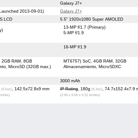
Galaxy J7+
Launched 2013-09-01)
Galaxy J7+
PS LCD
5.5" 1920x1080 Super AMOLED
13-MP f/1.7
(Primary)
y)
5-MP f/1.9
16-MP f/1.9
2GB RAM
8GB
MT6757) SoC
4GB RAM
32GB
nto
MicroSD (32GB max.)
Almacenamiento
MicroSDXC
3000 mAh
g
, 142.5x72.8x9 mm
IP Rating
, 180g
, 74.7x152.4x7.9
(5.5oz)
(6.3oz)
inches)
(2.94 x 6.00 x 0.31 inches)