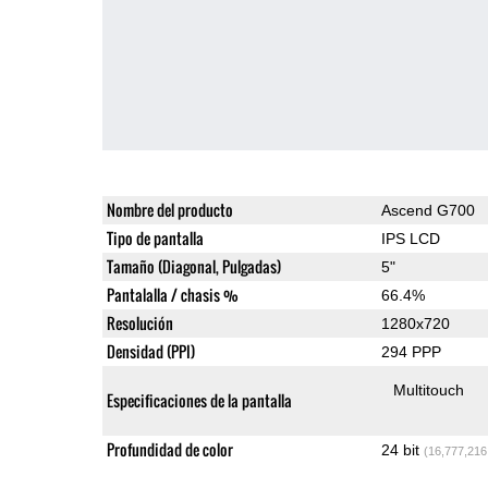
Nombre del producto
Ascend G700
Tipo de pantalla
IPS LCD
Tamaño (Diagonal, Pulgadas)
5"
Pantalalla / chasis %
66.4%
Resolución
1280x720
Densidad (PPI)
294 PPP
Multitouch
Especificaciones de la pantalla
Profundidad de color
24 bit
(16,777,216