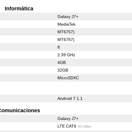
Informática
Galaxy J7+
MediaTek
MT6757)
MT6757)
8
2.39 GHz
4GB
32GB
MicroSDXC
Android 7.1.1
Comunicaciones
Galaxy J7+
LTE CAT6
301 Mbps