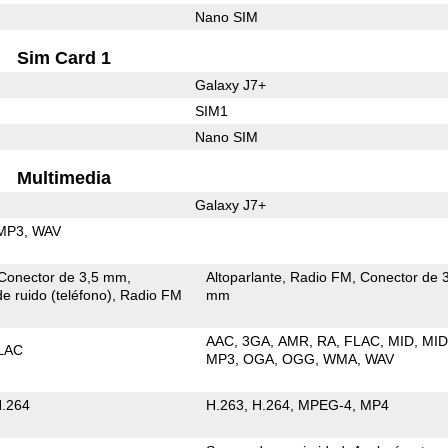
Nano SIM
Sim Card 1
Galaxy J7+
SIM1
Nano SIM
Multimedia
Galaxy J7+
MP3
WAV
Conector de 3,5 mm
Altoparlante
Radio FM
Conector de 
e ruido (teléfono)
Radio FM
mm
AAC
3GA
AMR
RA
FLAC
MID
MID
LAC
MP3
OGA
OGG
WMA
WAV
.264
H.263
H.264
MPEG-4
MP4