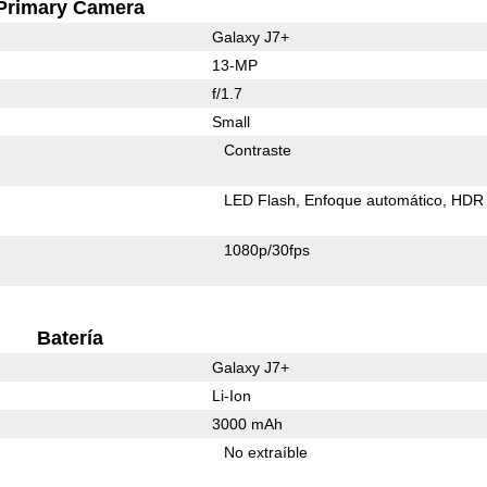
Primary Camera
Galaxy J7+
13-MP
f/1.7
Small
Contraste
LED Flash
Enfoque automático
HDR 
1080p/30fps
Batería
Galaxy J7+
Li-Ion
3000 mAh
No extraíble