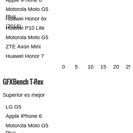
Apple iPhone 6
Motorola Moto G5
Plus
Huawei Honor 6x
(2016)
Huawei P10 Lite
Motorola Moto G5
ZTE Axon Mini
Huawei Honor 7
0
5
10
15
20
25
GFXBench T-Rex
Superior es mejor
LG G5
Apple iPhone 6
Motorola Moto G5