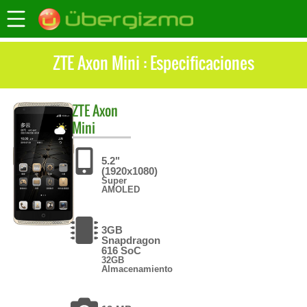
ZTE Axon Mini : Especificaciones
ZTE
Axon
Mini
5.2"
(1920x1080)
Super
AMOLED
3GB
Snapdragon
616 SoC
32GB
Almacenamiento