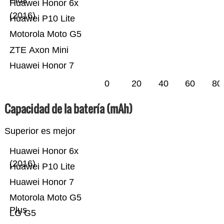
Plus
Huawei Honor 6x
(2016)
Huawei P10 Lite
Motorola Moto G5
ZTE Axon Mini
Huawei Honor 7
0
20
40
60
80
Capacidad de la batería (mAh)
Superior es mejor
Huawei Honor 6x
(2016)
Huawei P10 Lite
Huawei Honor 7
Motorola Moto G5
Plus
LG G5