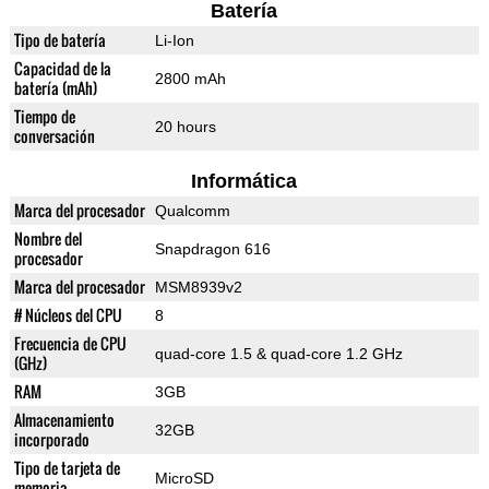
Batería
Tipo de batería
Li-Ion
Capacidad de la
2800 mAh
batería (mAh)
Tiempo de
20 hours
conversación
Informática
Marca del procesador
Qualcomm
Nombre del
Snapdragon 616
procesador
Marca del procesador
MSM8939v2
# Núcleos del CPU
8
Frecuencia de CPU
quad-core 1.5 & quad-core 1.2 GHz
(GHz)
RAM
3GB
Almacenamiento
32GB
incorporado
Tipo de tarjeta de
MicroSD
memoria