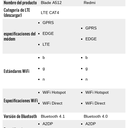
Nombre del producto
Blade A512
Redmi
Categoría de LTE
LTE CAT4
(descargar)
GPRS
GPRS
especificaciones del
EDGE
módem
EDGE
LTE
b
b
g
g
Estándares WiFi
n
n
WiFi Hotspot
WiFi Hotspot
Especificaciones WiFi
WiFi Direct
WiFi Direct
Versión de Bluetooth
Bluetooth 4.1
Bluetooth 4.0
A2DP
A2DP