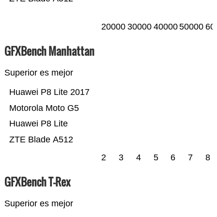
20000
30000
40000
50000
60
GFXBench Manhattan
Superior es mejor
Huawei P8 Lite 2017
Motorola Moto G5
Huawei P8 Lite
ZTE Blade A512
2
3
4
5
6
7
8
GFXBench T-Rex
Superior es mejor