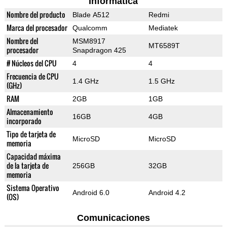
Informática
Nombre del producto
Blade A512
Redmi
Marca del procesador
Qualcomm
Mediatek
Nombre del
MSM8917
MT6589T
procesador
Snapdragon 425
# Núcleos del CPU
4
4
Frecuencia de CPU
1.4 GHz
1.5 GHz
(GHz)
RAM
2GB
1GB
Almacenamiento
16GB
4GB
incorporado
Tipo de tarjeta de
MicroSD
MicroSD
memoria
Capacidad máxima
de la tarjeta de
256GB
32GB
memoria
Sistema Operativo
Android 6.0
Android 4.2
(OS)
Comunicaciones