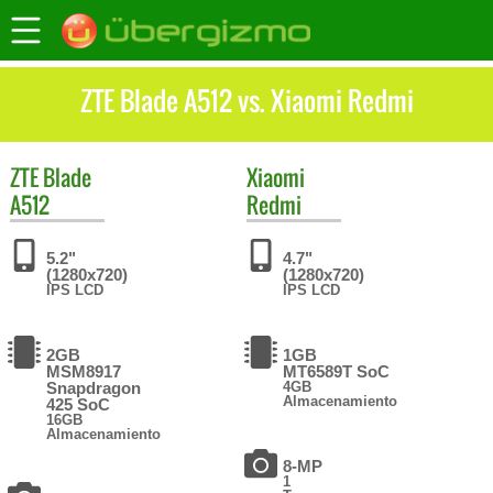
ZTE Blade A512 vs. Xiaomi Redmi
ZTE
Blade
Xiaomi
A512
Redmi
5.2"
4.7"
(1280x720)
(1280x720)
IPS LCD
IPS LCD
2GB
1GB
MSM8917
MT6589T SoC
Snapdragon
4GB
Almacenamiento
425 SoC
16GB
Almacenamiento
8-MP
1