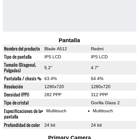
Pantalla
Nombre del producto
Blade A512
Redmi
Tipo de pantalla
IPS LCD
IPS LCD
Tamaño (Diagonal,
5.2"
4.7"
Pulgadas)
Pantalalla / chasis %
63.4%
64.4%
Resolución
1280x720
1280x720
Densidad (PPI)
282 PPP
312 PPP
Tipo de cristal
Gorilla Glass 2
Especificaciones de la
Multitouch
Multitouch
pantalla
Profundidad de color
24 bit
24 bit
Primary Camera