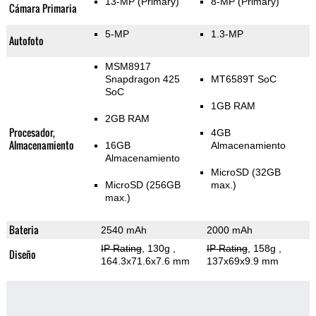
13-MP
(Primary)
8-MP
(Primary)
Cámara Primaria
5-MP
1.3-MP
Autofoto
MSM8917
Snapdragon 425
MT6589T SoC
SoC
1GB RAM
2GB RAM
Procesador,
4GB
Almacenamiento
16GB
Almacenamiento
Almacenamiento
MicroSD (32GB
MicroSD (256GB
max.)
max.)
Bateria
2540 mAh
2000 mAh
IP Rating
, 130g
,
IP Rating
, 158g
,
Diseño
164.3x71.6x7.6 mm
137x69x9.9 mm