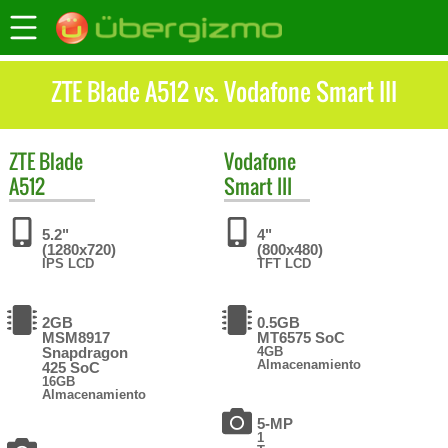
ZTE Blade A512 vs. Vodafone Smart III
ZTE
Blade
Vodafone
A512
Smart III
5.2"
4"
(1280x720)
(800x480)
IPS LCD
TFT LCD
2GB
0.5GB
MSM8917
MT6575 SoC
Snapdragon
4GB
Almacenamiento
425 SoC
16GB
Almacenamiento
5-MP
1