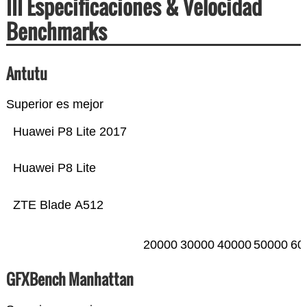
III Especificaciones & Velocidad
Benchmarks
Antutu
Superior es mejor
Huawei P8 Lite 2017
Huawei P8 Lite
ZTE Blade A512
20000
30000
40000
50000
60
GFXBench Manhattan