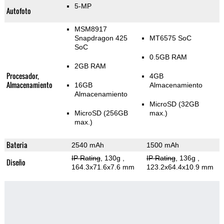
5-MP
Autofoto
MSM8917
Snapdragon 425
MT6575 SoC
SoC
0.5GB RAM
2GB RAM
Procesador,
4GB
Almacenamiento
16GB
Almacenamiento
Almacenamiento
MicroSD (32GB
MicroSD (256GB
max.)
max.)
Bateria
2540 mAh
1500 mAh
IP Rating
, 130g
,
IP Rating
, 136g
,
Diseño
164.3x71.6x7.6 mm
123.2x64.4x10.9 mm