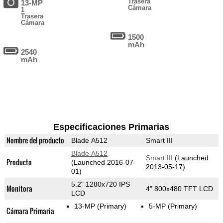
Trasera
13-MP
Cámara
1
Trasera
Cámara
1500
mAh
2540
mAh
Especificaciones Primarias
Nombre del producto
Blade A512
Smart III
Blade A512
Smart III
(Launched
Producto
(Launched 2016-07-
2013-05-17)
01)
5.2" 1280x720 IPS
Monitora
4" 800x480 TFT LCD
LCD
13-MP
(Primary)
5-MP
(Primary)
Cámara Primaria