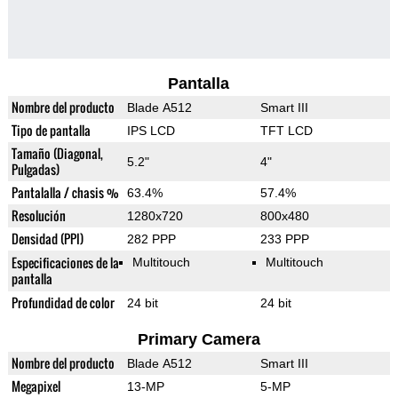
Pantalla
Nombre del producto
Blade A512
Smart III
Tipo de pantalla
IPS LCD
TFT LCD
Tamaño (Diagonal,
5.2"
4"
Pulgadas)
Pantalalla / chasis %
63.4%
57.4%
Resolución
1280x720
800x480
Densidad (PPI)
282 PPP
233 PPP
Especificaciones de la
Multitouch
Multitouch
pantalla
Profundidad de color
24 bit
24 bit
Primary Camera
Nombre del producto
Blade A512
Smart III
Megapixel
13-MP
5-MP