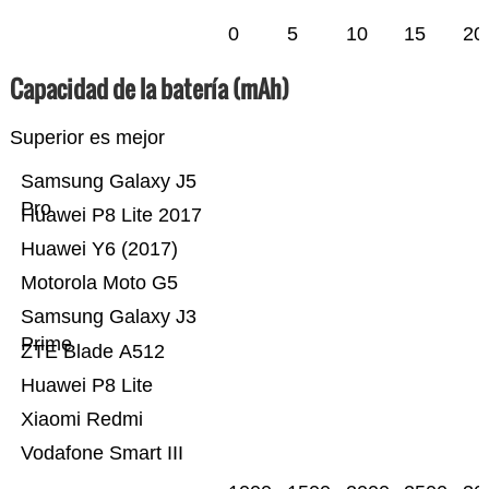
0
5
10
15
20
Capacidad de la batería (mAh)
Superior es mejor
Samsung Galaxy J5
Pro
Huawei P8 Lite 2017
Huawei Y6 (2017)
Motorola Moto G5
Samsung Galaxy J3
Prime
ZTE Blade A512
Huawei P8 Lite
Xiaomi Redmi
Vodafone Smart III