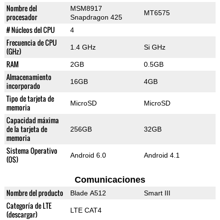
Nombre del
MSM8917
MT6575
procesador
Snapdragon 425
# Núcleos del CPU
4
Frecuencia de CPU
1.4 GHz
Si GHz
(GHz)
RAM
2GB
0.5GB
Almacenamiento
16GB
4GB
incorporado
Tipo de tarjeta de
MicroSD
MicroSD
memoria
Capacidad máxima
de la tarjeta de
256GB
32GB
memoria
Sistema Operativo
Android 6.0
Android 4.1
(OS)
Comunicaciones
Nombre del producto
Blade A512
Smart III
Categoría de LTE
LTE CAT4
(descargar)