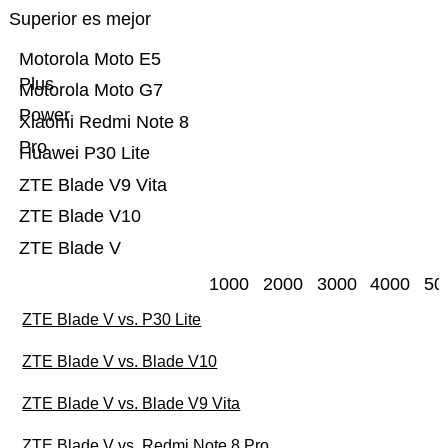
Superior es mejor
Motorola Moto E5
Plus
Motorola Moto G7
Power
Xiaomi Redmi Note 8
Pro
Huawei P30 Lite
ZTE Blade V9 Vita
ZTE Blade V10
ZTE Blade V
1000
2000
3000
4000
50
ZTE Blade V vs. P30 Lite
ZTE Blade V vs. Blade V10
ZTE Blade V vs. Blade V9 Vita
ZTE Blade V vs. Redmi Note 8 Pro