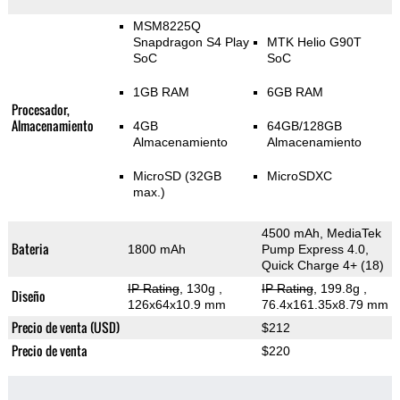
MSM8225Q
Snapdragon S4 Play
MTK Helio G90T
SoC
SoC
1GB RAM
6GB RAM
Procesador,
Almacenamiento
4GB
64GB/128GB
Almacenamiento
Almacenamiento
MicroSD (32GB
MicroSDXC
max.)
4500 mAh, MediaTek
Bateria
1800 mAh
Pump Express 4.0,
Quick Charge 4+ (18)
IP Rating
, 130g
,
IP Rating
, 199.8g
,
Diseño
126x64x10.9 mm
76.4x161.35x8.79 mm
Precio de venta (USD)
$212
Precio de venta
$220