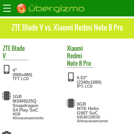
ZTE Blade V vs. Xiaomi Redmi Note 8 Pro
ZTE
Blade
Xiaomi
V
Redmi
Note 8 Pro
4"
(800x480)
6.53"
TFT LCD
(2340x1080)
IPS LCD
1GB
MSM8225Q
6GB
Snapdragon
MTK Helio
S4 Play SoC
G90T SoC
4GB
64GB/128GB
Almacenamiento
Almacenamiento