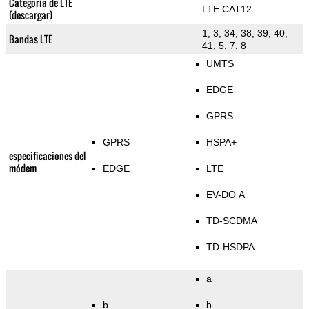
Categoría de LTE
LTE CAT12
(descargar)
1, 3, 34, 38, 39, 40,
Bandas LTE
41, 5, 7, 8
UMTS
EDGE
GPRS
GPRS
HSPA+
especificaciones del
módem
EDGE
LTE
EV-DO A
TD-SCDMA
TD-HSDPA
a
b
b