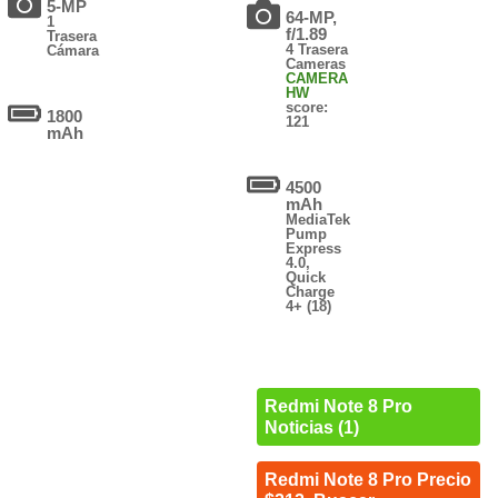
5-MP
64-MP,
1
f/1.89
Trasera
4 Trasera
Cámara
Cameras
CAMERA
HW
score:
1800
121
mAh
4500
mAh
MediaTek
Pump
Express
4.0,
Quick
Charge
4+ (18)
Redmi Note 8 Pro
Noticias (1)
Redmi Note 8 Pro Precio