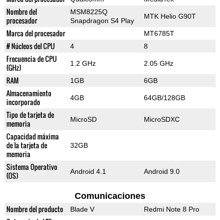
Nombre del
MSM8225Q
MTK Helio G90T
procesador
Snapdragon S4 Play
Marca del procesador
MT6785T
# Núcleos del CPU
4
8
Frecuencia de CPU
1.2 GHz
2.05 GHz
(GHz)
RAM
1GB
6GB
Almacenamiento
4GB
64GB/128GB
incorporado
Tipo de tarjeta de
MicroSD
MicroSDXC
memoria
Capacidad máxima
de la tarjeta de
32GB
memoria
Sistema Operativo
Android 4.1
Android 9.0
(OS)
Comunicaciones
Nombre del producto
Blade V
Redmi Note 8 Pro