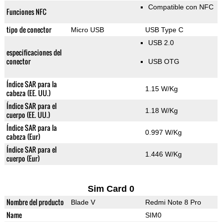
Compatible con NFC
Funciones NFC
tipo de conector
Micro USB
USB Type C
USB 2.0
especificaciones del
conector
USB OTG
Índice SAR para la
1.15 W/Kg
cabeza (EE. UU.)
Índice SAR para el
1.18 W/Kg
cuerpo (EE. UU.)
Índice SAR para la
0.997 W/Kg
cabeza (Eur)
Índice SAR para el
1.446 W/Kg
cuerpo (Eur)
Sim Card 0
Nombre del producto
Blade V
Redmi Note 8 Pro
Name
SIM0