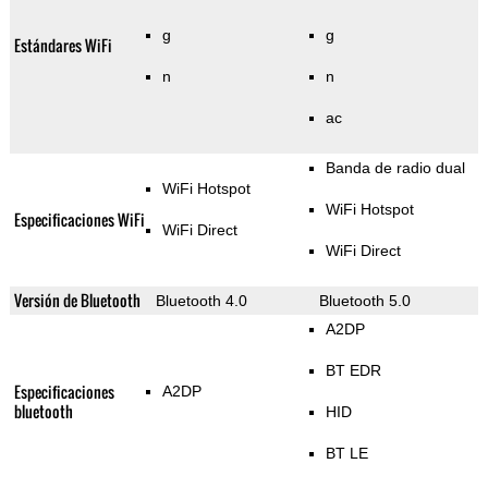
g
g
Estándares WiFi
n
n
ac
Banda de radio dual
WiFi Hotspot
WiFi Hotspot
Especificaciones WiFi
WiFi Direct
WiFi Direct
Versión de Bluetooth
Bluetooth 4.0
Bluetooth 5.0
A2DP
BT EDR
Especificaciones
A2DP
bluetooth
HID
BT LE