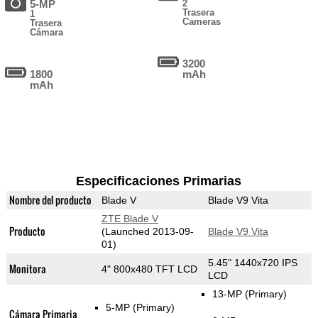
5-MP
2
Trasera
1
Cameras
Trasera
Cámara
3200
1800
mAh
mAh
Especificaciones Primarias
Nombre del producto
Blade V
Blade V9 Vita
ZTE Blade V
Producto
(Launched 2013-09-
Blade V9 Vita
01)
5.45" 1440x720 IPS
Monitora
4" 800x480 TFT LCD
LCD
13-MP
(Primary)
5-MP
(Primary)
Cámara Primaria