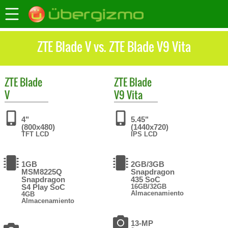
ZTE Blade V vs. ZTE Blade V9 Vita
ZTE
Blade
ZTE
Blade
V
V9 Vita
4"
5.45"
(800x480)
(1440x720)
TFT LCD
IPS LCD
1GB
2GB/3GB
MSM8225Q
Snapdragon
Snapdragon
435 SoC
S4 Play SoC
16GB/32GB
Almacenamiento
4GB
Almacenamiento
13-MP