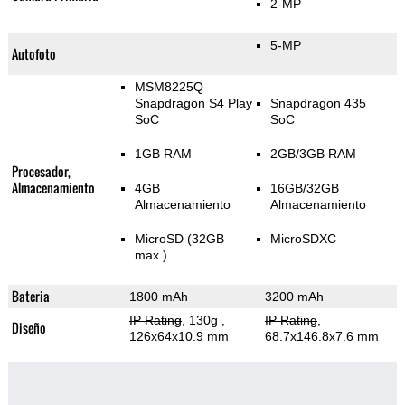
2-MP
5-MP
Autofoto
MSM8225Q
Snapdragon S4 Play
Snapdragon 435
SoC
SoC
1GB RAM
2GB/3GB RAM
Procesador,
Almacenamiento
4GB
16GB/32GB
Almacenamiento
Almacenamiento
MicroSD (32GB
MicroSDXC
max.)
Bateria
1800 mAh
3200 mAh
IP Rating
, 130g
,
IP Rating
,
Diseño
126x64x10.9 mm
68.7x146.8x7.6 mm