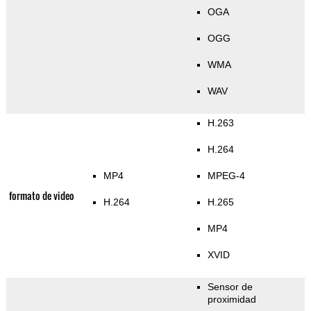
OGA
OGG
WMA
WAV
H.263
H.264
MP4
MPEG-4
formato de video
H.264
H.265
MP4
XVID
Sensor de
proximidad