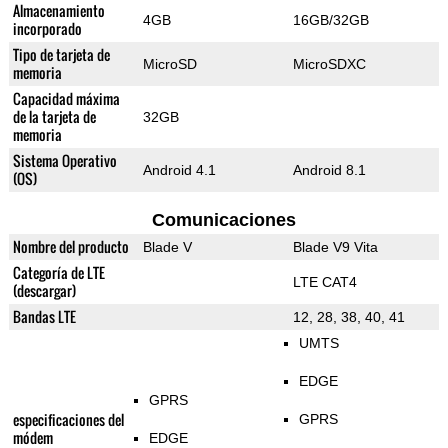
Almacenamiento
4GB
16GB/32GB
incorporado
Tipo de tarjeta de
MicroSD
MicroSDXC
memoria
Capacidad máxima
de la tarjeta de
32GB
memoria
Sistema Operativo
Android 4.1
Android 8.1
(OS)
Comunicaciones
Nombre del producto
Blade V
Blade V9 Vita
Categoría de LTE
LTE CAT4
(descargar)
Bandas LTE
12, 28, 38, 40, 41
UMTS
EDGE
GPRS
especificaciones del
GPRS
módem
EDGE