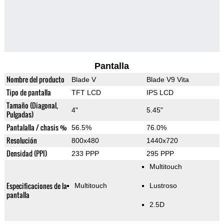
Pantalla
Nombre del producto
Blade V
Blade V9 Vita
Tipo de pantalla
TFT LCD
IPS LCD
Tamaño (Diagonal,
4"
5.45"
Pulgadas)
Pantalalla / chasis %
56.5%
76.0%
Resolución
800x480
1440x720
Densidad (PPI)
233 PPP
295 PPP
Multitouch
Especificaciones de la
Multitouch
Lustroso
pantalla
2.5D