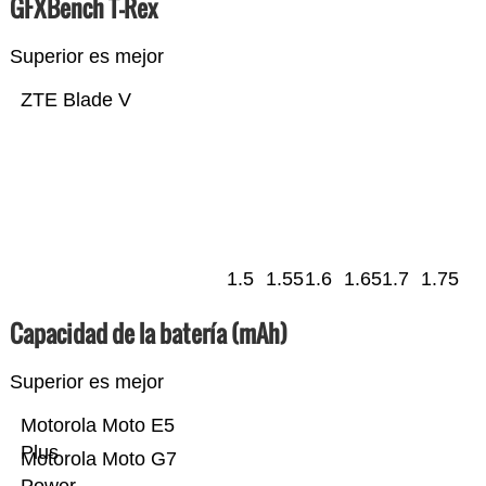
GFXBench T-Rex
Superior es mejor
ZTE Blade V
1.5
1.55
1.6
1.65
1.7
1.75
Capacidad de la batería (mAh)
Superior es mejor
Motorola Moto E5
Plus
Motorola Moto G7