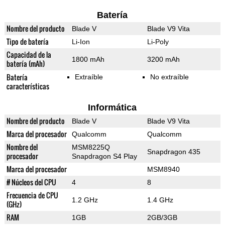
Batería
Nombre del producto
Blade V
Blade V9 Vita
Tipo de batería
Li-Ion
Li-Poly
Capacidad de la
1800 mAh
3200 mAh
batería (mAh)
Batería
Extraíble
No extraíble
características
Informática
Nombre del producto
Blade V
Blade V9 Vita
Marca del procesador
Qualcomm
Qualcomm
Nombre del
MSM8225Q
Snapdragon 435
procesador
Snapdragon S4 Play
Marca del procesador
MSM8940
# Núcleos del CPU
4
8
Frecuencia de CPU
1.2 GHz
1.4 GHz
(GHz)
RAM
1GB
2GB/3GB