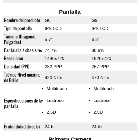
Pantalla
Nombre del producto
G6
G9
Tipo de pantalla
IPS LCD
IPS LCD
Tamaño (Diagonal,
5.7"
6.3"
Pulgadas)
Pantalalla / chasis %
74.7%
88.8%
Resolución
1440x720
1520x720
Densidad (PPI)
282 PPP
267 PPP
Teórico Nivel máximo
420 NITs
470 NITs
de Brillo
Multitouch
Multitouch
Especificaciones de la
Lustroso
Lustroso
pantalla
2.5D
2.5D
Profundidad de color
24 bit
24 bit
Primary Camera