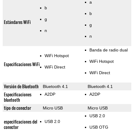
a
b
b
g
Estándares WiFi
g
n
n
Banda de radio dual
WiFi Hotspot
WiFi Hotspot
Especificaciones WiFi
WiFi Direct
WiFi Direct
Versión de Bluetooth
Bluetooth 4.1
Bluetooth 4.1
Especificaciones
A2DP
A2DP
bluetooth
tipo de conector
Micro USB
Micro USB
USB 2.0
especificaciones del
USB 2.0
conector
USB OTG