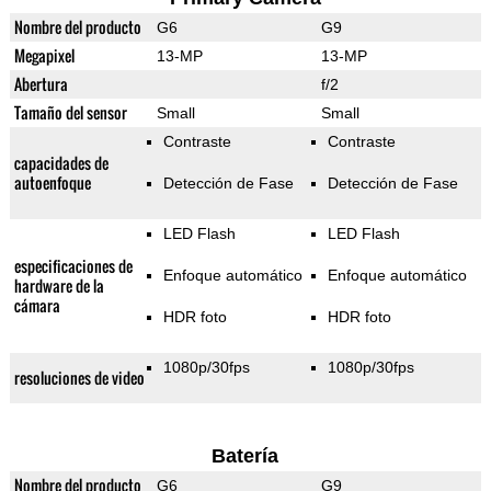
Nombre del producto
G6
G9
Megapixel
13-MP
13-MP
Abertura
f/2
Tamaño del sensor
Small
Small
Contraste
Contraste
capacidades de
autoenfoque
Detección de Fase
Detección de Fase
LED Flash
LED Flash
especificaciones de
Enfoque automático
Enfoque automático
hardware de la
cámara
HDR foto
HDR foto
1080p/30fps
1080p/30fps
resoluciones de video
Batería
Nombre del producto
G6
G9