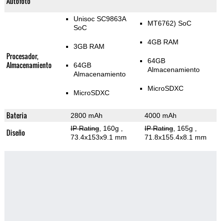
Autofoto
Unisoc SC9863A
MT6762) SoC
SoC
4GB RAM
3GB RAM
Procesador,
64GB
Almacenamiento
64GB
Almacenamiento
Almacenamiento
MicroSDXC
MicroSDXC
Bateria
2800 mAh
4000 mAh
IP Rating
, 160g
,
IP Rating
, 165g
,
Diseño
73.4x153x9.1 mm
71.8x155.4x8.1 mm