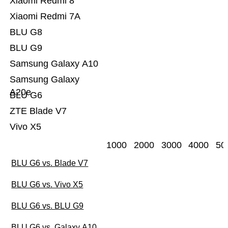
Xiaomi Redmi 8
Xiaomi Redmi 7A
BLU G8
BLU G9
Samsung Galaxy A10
Samsung Galaxy
A20e
BLU G6
ZTE Blade V7
Vivo X5
1000
2000
3000
4000
50
BLU G6 vs. Blade V7
BLU G6 vs. Vivo X5
BLU G6 vs. BLU G9
BLU G6 vs. Galaxy A10