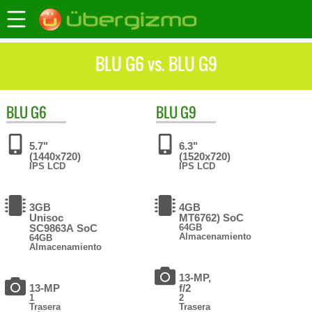
BLU G6 vs. BLU G9
BLU
G6
BLU
G9
5.7"
6.3"
(1440x720)
(1520x720)
IPS LCD
IPS LCD
3GB
4GB
Unisoc
MT6762) SoC
SC9863A SoC
64GB
Almacenamiento
64GB
Almacenamiento
13-MP,
13-MP
f/2
1
2
Trasera
Trasera