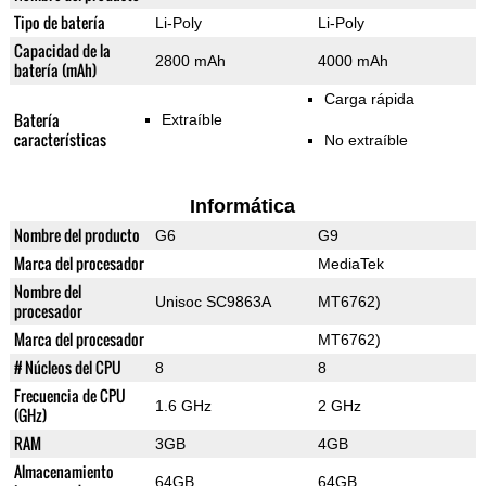
Tipo de batería
Li-Poly
Li-Poly
Capacidad de la
2800 mAh
4000 mAh
batería (mAh)
Carga rápida
Batería
Extraíble
características
No extraíble
Informática
Nombre del producto
G6
G9
Marca del procesador
MediaTek
Nombre del
Unisoc SC9863A
MT6762)
procesador
Marca del procesador
MT6762)
# Núcleos del CPU
8
8
Frecuencia de CPU
1.6 GHz
2 GHz
(GHz)
RAM
3GB
4GB
Almacenamiento
64GB
64GB