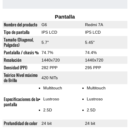
Pantalla
Nombre del producto
G6
Redmi 7A
Tipo de pantalla
IPS LCD
IPS LCD
Tamaño (Diagonal,
5.7"
5.45"
Pulgadas)
Pantalalla / chasis %
74.7%
74.4%
Resolución
1440x720
1440x720
Densidad (PPI)
282 PPP
295 PPP
Teórico Nivel máximo
420 NITs
de Brillo
Multitouch
Multitouch
Especificaciones de la
Lustroso
Lustroso
pantalla
2.5D
2.5D
Profundidad de color
24 bit
24 bit