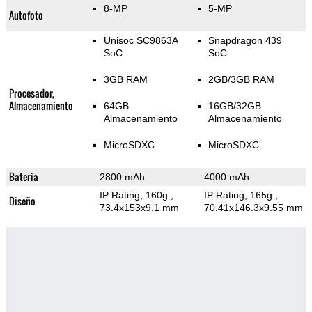
8-MP
5-MP
Autofoto
Unisoc SC9863A
Snapdragon 439
SoC
SoC
3GB RAM
2GB/3GB RAM
Procesador,
Almacenamiento
64GB
16GB/32GB
Almacenamiento
Almacenamiento
MicroSDXC
MicroSDXC
Bateria
2800 mAh
4000 mAh
IP Rating
, 160g
,
IP Rating
, 165g
,
Diseño
73.4x153x9.1 mm
70.41x146.3x9.55 mm