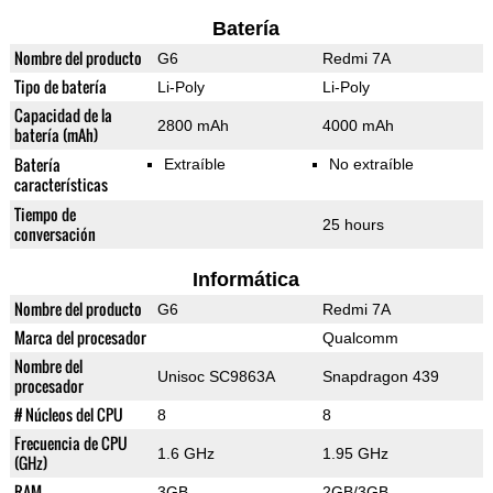
Batería
Nombre del producto
G6
Redmi 7A
Tipo de batería
Li-Poly
Li-Poly
Capacidad de la
2800 mAh
4000 mAh
batería (mAh)
Batería
Extraíble
No extraíble
características
Tiempo de
25 hours
conversación
Informática
Nombre del producto
G6
Redmi 7A
Marca del procesador
Qualcomm
Nombre del
Unisoc SC9863A
Snapdragon 439
procesador
# Núcleos del CPU
8
8
Frecuencia de CPU
1.6 GHz
1.95 GHz
(GHz)
RAM
3GB
2GB/3GB