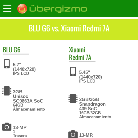
BLU G6 vs. Xiaomi Redmi 7A
BLU
G6
Xiaomi
Redmi 7A
5.7"
(1440x720)
5.45"
IPS LCD
(1440x720)
IPS LCD
3GB
Unisoc
2GB/3GB
SC9863A SoC
Snapdragon
64GB
439 SoC
Almacenamiento
16GB/32GB
Almacenamiento
13-MP
1
13-MP,
Trasera