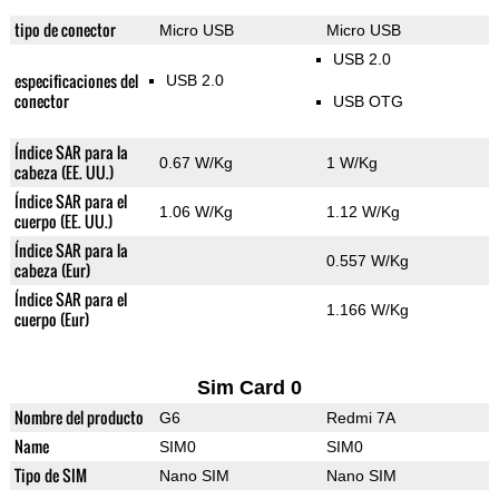
tipo de conector
Micro USB
Micro USB
USB 2.0
especificaciones del
USB 2.0
conector
USB OTG
Índice SAR para la
0.67 W/Kg
1 W/Kg
cabeza (EE. UU.)
Índice SAR para el
1.06 W/Kg
1.12 W/Kg
cuerpo (EE. UU.)
Índice SAR para la
0.557 W/Kg
cabeza (Eur)
Índice SAR para el
1.166 W/Kg
cuerpo (Eur)
Sim Card 0
Nombre del producto
G6
Redmi 7A
Name
SIM0
SIM0
Tipo de SIM
Nano SIM
Nano SIM