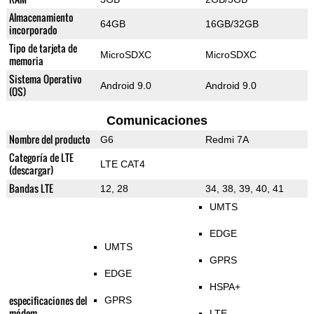
Almacenamiento
64GB
16GB/32GB
incorporado
Tipo de tarjeta de
MicroSDXC
MicroSDXC
memoria
Sistema Operativo
Android 9.0
Android 9.0
(OS)
Comunicaciones
Nombre del producto
G6
Redmi 7A
Categoría de LTE
LTE CAT4
(descargar)
Bandas LTE
12, 28
34, 38, 39, 40, 41
UMTS
EDGE
UMTS
GPRS
EDGE
HSPA+
especificaciones del
GPRS
módem
LTE