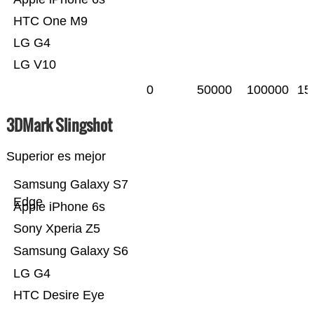
HTC One M9
LG G4
LG V10
0
50000
100000
15
3DMark Slingshot
Superior es mejor
Samsung Galaxy S7
Edge
Apple iPhone 6s
Sony Xperia Z5
Samsung Galaxy S6
LG G4
HTC Desire Eye