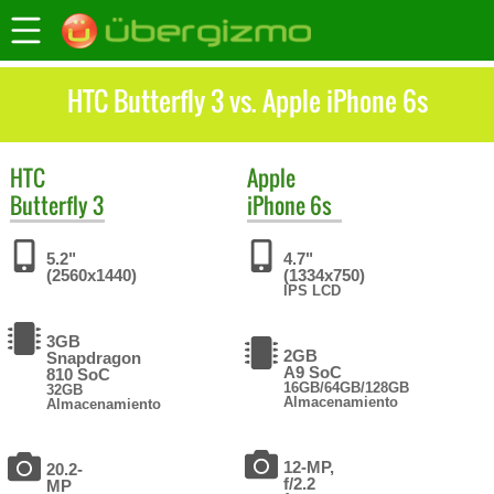
HTC Butterfly 3 vs. Apple iPhone 6s
HTC
Apple
Butterfly 3
iPhone 6s
5.2"
4.7"
(2560x1440)
(1334x750)
IPS LCD
3GB
2GB
Snapdragon
A9 SoC
810 SoC
16GB/64GB/128GB
32GB
Almacenamiento
Almacenamiento
12-MP,
20.2-
f/2.2
MP