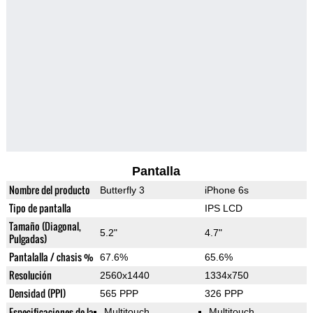
Pantalla
Nombre del producto
Butterfly 3
iPhone 6s
Tipo de pantalla
IPS LCD
Tamaño (Diagonal,
5.2"
4.7"
Pulgadas)
Pantalalla / chasis %
67.6%
65.6%
Resolución
2560x1440
1334x750
Densidad (PPI)
565 PPP
326 PPP
Especificaciones de la
Multitouch
Multitouch