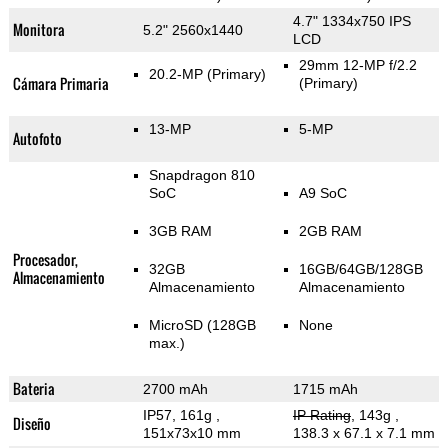
4.7" 1334x750 IPS
Monitora
5.2" 2560x1440
LCD
29mm 12-MP f/2.2
20.2-MP
(Primary)
Cámara Primaria
(Primary)
13-MP
5-MP
Autofoto
Snapdragon 810
SoC
A9 SoC
3GB RAM
2GB RAM
Procesador,
32GB
16GB/64GB/128GB
Almacenamiento
Almacenamiento
Almacenamiento
MicroSD (128GB
None
max.)
Bateria
2700 mAh
1715 mAh
IP57, 161g
,
IP Rating
, 143g
,
Diseño
151x73x10 mm
138.3 x 67.1 x 7.1 mm