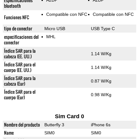
Especificaciones
A2DP
A2DP
bluetooth
Compatible con NFC
Compatible con NFC
Funciones NFC
tipo de conector
Micro USB
USB Type C
especificaciones del
MHL
conector
Índice SAR para la
1.14 W/Kg
cabeza (EE. UU.)
Índice SAR para el
1.14 W/Kg
cuerpo (EE. UU.)
Índice SAR para la
0.87 W/Kg
cabeza (Eur)
Índice SAR para el
0.98 W/Kg
cuerpo (Eur)
Sim Card 0
Nombre del producto
Butterfly 3
iPhone 6s
Name
SIM0
SIM0