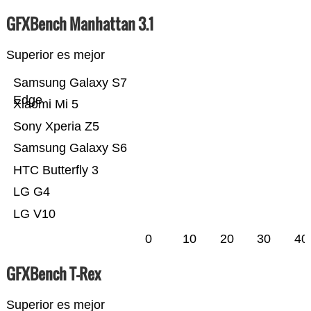
GFXBench Manhattan 3.1
Superior es mejor
Samsung Galaxy S7
Edge
Xiaomi Mi 5
Sony Xperia Z5
Samsung Galaxy S6
HTC Butterfly 3
LG G4
LG V10
0
10
20
30
40
GFXBench T-Rex
Superior es mejor