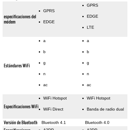
GPRS
GPRS
especificaciones del
EDGE
módem
EDGE
LTE
a
a
b
b
g
g
Estándares WiFi
n
n
ac
ac
WiFi Hotspot
WiFi Hotspot
Especificaciones WiFi
WiFi Direct
Banda de radio dual
Versión de Bluetooth
Bluetooth 4.1
Bluetooth 4.0