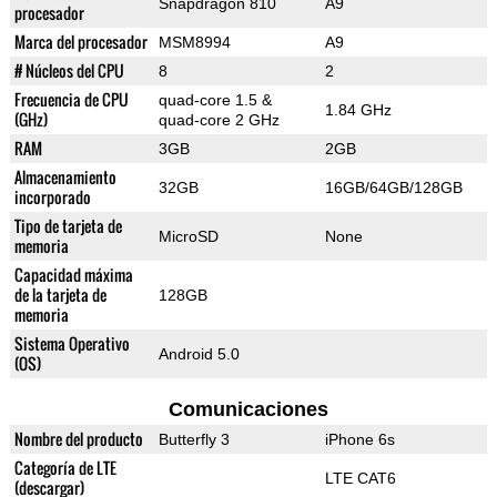
Snapdragon 810
A9
procesador
Marca del procesador
MSM8994
A9
# Núcleos del CPU
8
2
Frecuencia de CPU
quad-core 1.5 &
1.84 GHz
(GHz)
quad-core 2 GHz
RAM
3GB
2GB
Almacenamiento
32GB
16GB/64GB/128GB
incorporado
Tipo de tarjeta de
MicroSD
None
memoria
Capacidad máxima
de la tarjeta de
128GB
memoria
Sistema Operativo
Android 5.0
(OS)
Comunicaciones
Nombre del producto
Butterfly 3
iPhone 6s
Categoría de LTE
LTE CAT6
(descargar)