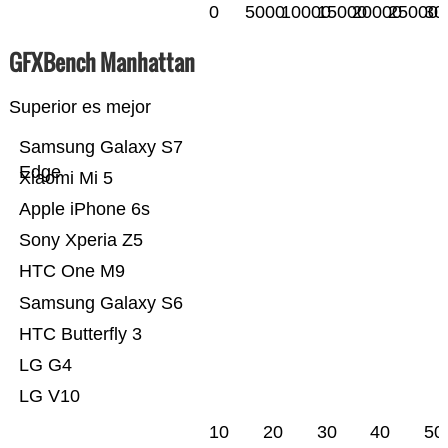
0
5000
10000
15000
20000
25000
30
GFXBench Manhattan
Superior es mejor
Samsung Galaxy S7
Edge
Xiaomi Mi 5
Apple iPhone 6s
Sony Xperia Z5
HTC One M9
Samsung Galaxy S6
HTC Butterfly 3
LG G4
LG V10
10
20
30
40
50