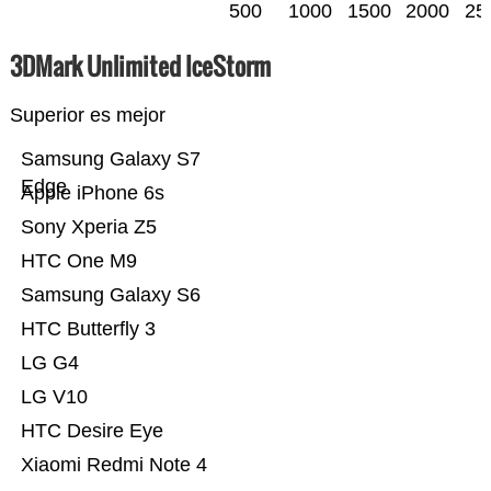
500
1000
1500
2000
25
3DMark Unlimited IceStorm
Superior es mejor
Samsung Galaxy S7
Edge
Apple iPhone 6s
Sony Xperia Z5
HTC One M9
Samsung Galaxy S6
HTC Butterfly 3
LG G4
LG V10
HTC Desire Eye
Xiaomi Redmi Note 4