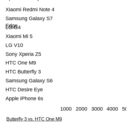
Xiaomi Redmi Note 4
Samsung Galaxy S7
Edge
LG G4
Xiaomi Mi 5
LG V10
Sony Xperia Z5
HTC One M9
HTC Butterfly 3
Samsung Galaxy S6
HTC Desire Eye
Apple iPhone 6s
1000
2000
3000
4000
50
Butterfly 3 vs. HTC One M9