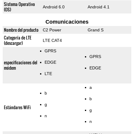
Sistema Operativo
Android 6.0
Android 4.1
(OS)
Comunicaciones
Nombre del producto
C2 Power
Grand S
Categoría de LTE
LTE CAT4
(descargar)
GPRS
GPRS
especificaciones del
EDGE
módem
EDGE
LTE
a
b
b
g
Estándares WiFi
g
n
n