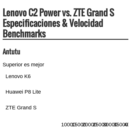
Lenovo C2 Power vs. ZTE Grand S
Especificaciones & Velocidad
Benchmarks
Antutu
Superior es mejor
Lenovo K6
Huawei P8 Lite
ZTE Grand S
10000
15000
20000
25000
30000
35000
40