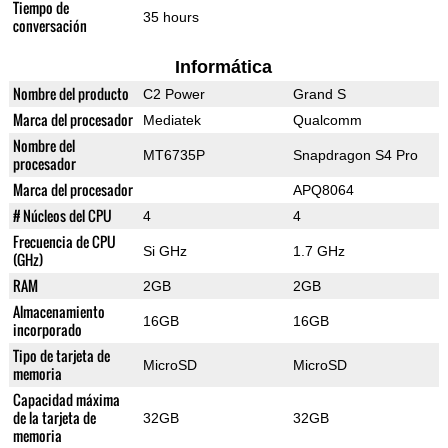
Tiempo de
35 hours
conversación
Informática
Nombre del producto
C2 Power
Grand S
Marca del procesador
Mediatek
Qualcomm
Nombre del
MT6735P
Snapdragon S4 Pro
procesador
Marca del procesador
APQ8064
# Núcleos del CPU
4
4
Frecuencia de CPU
Si GHz
1.7 GHz
(GHz)
RAM
2GB
2GB
Almacenamiento
16GB
16GB
incorporado
Tipo de tarjeta de
MicroSD
MicroSD
memoria
Capacidad máxima
de la tarjeta de
32GB
32GB
memoria