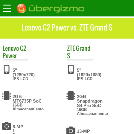
Lenovo C2 Power vs. ZTE Grand S
Lenovo
C2
ZTE
Grand
Power
S
5"
5"
(1280x720)
(1920x1080)
IPS LCD
IPS LCD
2GB
2GB
MT6735P SoC
Snapdragon
16GB
S4 Pro SoC
Almacenamiento
16GB
Almacenamiento
8-MP
1
13-MP