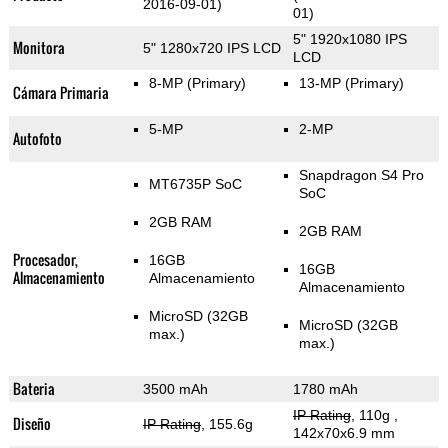
2016-09-01)
01)
5" 1920x1080 IPS
Monitora
5" 1280x720 IPS LCD
LCD
8-MP
(Primary)
13-MP
(Primary)
Cámara Primaria
5-MP
2-MP
Autofoto
Snapdragon S4 Pro
MT6735P SoC
SoC
2GB RAM
2GB RAM
Procesador,
16GB
16GB
Almacenamiento
Almacenamiento
Almacenamiento
MicroSD (32GB
MicroSD (32GB
max.)
max.)
Bateria
3500 mAh
1780 mAh
IP Rating
, 110g
,
Diseño
IP Rating
, 155.6g
142x70x6.9 mm