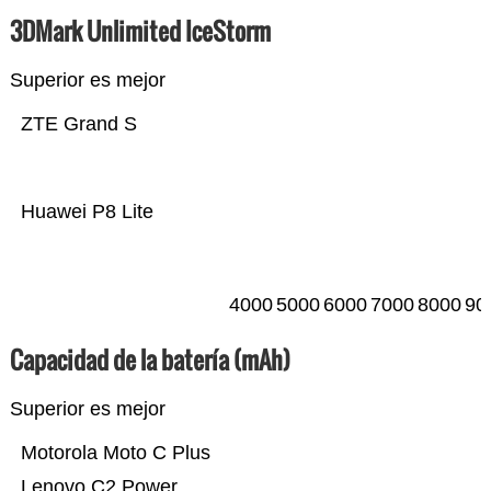
3DMark Unlimited IceStorm
Superior es mejor
ZTE Grand S
Huawei P8 Lite
4000
5000
6000
7000
8000
90
Capacidad de la batería (mAh)
Superior es mejor
Motorola Moto C Plus
Lenovo C2 Power