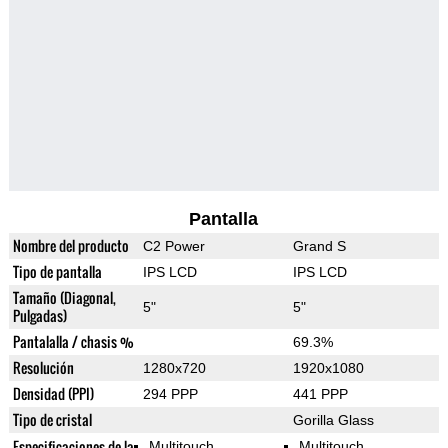
Pantalla
Nombre del producto
C2 Power
Grand S
Tipo de pantalla
IPS LCD
IPS LCD
Tamaño (Diagonal,
5"
5"
Pulgadas)
Pantalalla / chasis %
69.3%
Resolución
1280x720
1920x1080
Densidad (PPI)
294 PPP
441 PPP
Tipo de cristal
Gorilla Glass
Especificaciones de la
Multitouch
Multitouch