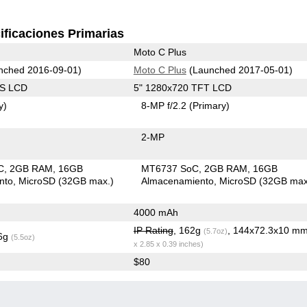
ificaciones Primarias
Moto C Plus
nched 2016-09-01)
Moto C Plus
(Launched 2017-05-01)
PS LCD
5" 1280x720 TFT LCD
y)
8-MP f/2.2
(Primary)
2-MP
C
2GB RAM
16GB
MT6737 SoC
2GB RAM
16GB
nto
MicroSD (32GB max.)
Almacenamiento
MicroSD (32GB max
4000 mAh
IP Rating
, 162g
, 144x72.3x10 m
(5.7oz)
.6g
(5.5oz)
x 2.85 x 0.39 inches)
$80