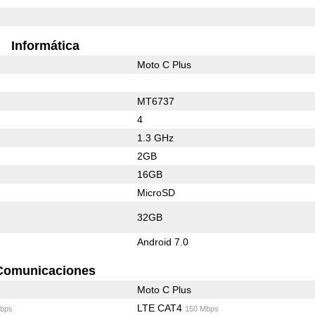
Informática
Moto C Plus
MT6737
4
1.3 GHz
2GB
16GB
MicroSD
32GB
Android 7.0
Comunicaciones
Moto C Plus
LTE CAT4
bps
150 Mbps