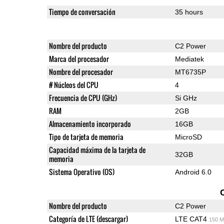
Tiempo de conversación
35 hours
Nombre del producto
C2 Power
Marca del procesador
Mediatek
Nombre del procesador
MT6735P
# Núcleos del CPU
4
Frecuencia de CPU (GHz)
Si GHz
RAM
2GB
Almacenamiento incorporado
16GB
Tipo de tarjeta de memoria
MicroSD
Capacidad máxima de la tarjeta de
32GB
memoria
Sistema Operativo (OS)
Android 6.0
Nombre del producto
C2 Power
Categoría de LTE (descargar)
LTE CAT4
150 M