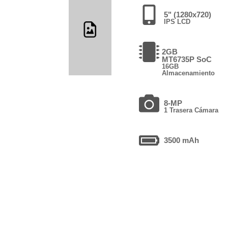
5" (1280x720)
IPS LCD
2GB
MT6735P SoC
16GB
Almacenamiento
8-MP
1 Trasera Cámara
3500 mAh