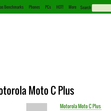
as Benchmarks
Phones
PCs
HOT!
More
Search
otorola Moto C Plus
Motorola
Moto C Plus