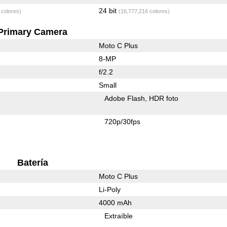
24 bit
 colores)
(16,777,216 colores)
Primary Camera
Moto C Plus
8-MP
f/2.2
Small
Adobe Flash
HDR foto
720p/30fps
Batería
Moto C Plus
Li-Poly
4000 mAh
Extraíble