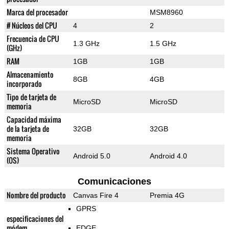
Marca del procesador
MSM8960
# Núcleos del CPU
4
2
Frecuencia de CPU
1.3 GHz
1.5 GHz
(GHz)
RAM
1GB
1GB
Almacenamiento
8GB
4GB
incorporado
Tipo de tarjeta de
MicroSD
MicroSD
memoria
Capacidad máxima
de la tarjeta de
32GB
32GB
memoria
Sistema Operativo
Android 5.0
Android 4.0
(OS)
Comunicaciones
Nombre del producto
Canvas Fire 4
Premia 4G
GPRS
especificaciones del
módem
EDGE