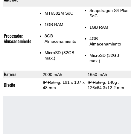
Snapdragon S4 Plus
MT6582M SoC
SoC
1GB RAM
1GB RAM
Procesador,
8GB
4GB
Almacenamiento
Almacenamiento
Almacenamiento
MicroSD (32GB
MicroSD (32GB
max.)
max.)
Bateria
2000 mAh
1650 mAh
IP Rating
, 191 x 137 x
IP Rating
, 140g
,
Diseño
48 mm
126x64.3x12.2 mm