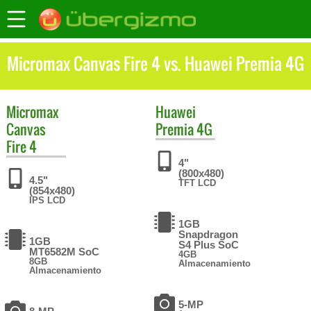
Micromax Canvas Fire 4 vs. Huawei Premia 4G
Micromax
Huawei
Canvas
Premia 4G
Fire 4
4"
(800x480)
4.5"
TFT LCD
(854x480)
IPS LCD
1GB
Snapdragon
1GB
S4 Plus SoC
MT6582M SoC
4GB
8GB
Almacenamiento
Almacenamiento
5-MP