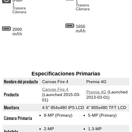
8-MP
1
1
Trasera
Trasera
Cámara
Cámara
1650
2000
mAh
mAh
Especificaciones Primarias
Nombre del producto
Canvas Fire 4
Premia 4G
Canvas Fire 4
Premia 4G
(Launched
Producto
(Launched 2015-03-
2013-03-01)
01)
Monitora
4.5" 854x480 IPS LCD
4" 800x480 TFT LCD
8-MP
(Primary)
5-MP
(Primary)
Cámara Primaria
2-MP
1.3-MP
Autofoto