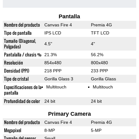
Pantalla
Nombre del producto
Canvas Fire 4
Premia 4G
Tipo de pantalla
IPS LCD
TFT LCD
Tamaño (Diagonal,
4.5"
4"
Pulgadas)
Pantalalla / chasis %
21.3%
56.2%
Resolución
854x480
800x480
Densidad (PPI)
218 PPP
233 PPP
Tipo de cristal
Gorilla Glass 3
Gorilla Glass
Especificaciones de la
Multitouch
Multitouch
pantalla
Profundidad de color
24 bit
24 bit
Primary Camera
Nombre del producto
Canvas Fire 4
Premia 4G
Megapixel
8-MP
5-MP
Tamaño del sensor
Small