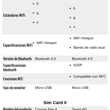
b
b
g
Estándares WiFi
g
n
n
WiFi Hotspot
WiFi Hotspot
Especificaciones WiFi
Banda de radio dual
Versión de Bluetooth
Bluetooth 4.0
Bluetooth 4.0
Especificaciones
A2DP
bluetooth
Compatible con NFC
Funciones NFC
tipo de conector
Micro USB
Micro USB
Sim Card 0
Nombre del producto
Canvas Fire 4
Smart 4G