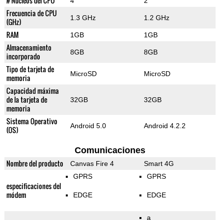
# Núcleos del CPU
4
2
Frecuencia de CPU
1.3 GHz
1.2 GHz
(GHz)
RAM
1GB
1GB
Almacenamiento
8GB
8GB
incorporado
Tipo de tarjeta de
MicroSD
MicroSD
memoria
Capacidad máxima
de la tarjeta de
32GB
32GB
memoria
Sistema Operativo
Android 5.0
Android 4.2.2
(OS)
Comunicaciones
Nombre del producto
Canvas Fire 4
Smart 4G
GPRS
GPRS
especificaciones del
módem
EDGE
EDGE
a