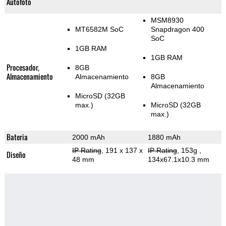
Autofoto
MSM8930
MT6582M SoC
Snapdragon 400
SoC
1GB RAM
1GB RAM
Procesador,
8GB
Almacenamiento
Almacenamiento
8GB
Almacenamiento
MicroSD (32GB
max.)
MicroSD (32GB
max.)
Bateria
2000 mAh
1880 mAh
IP Rating
, 191 x 137 x
IP Rating
, 153g
,
Diseño
48 mm
134x67.1x10.3 mm