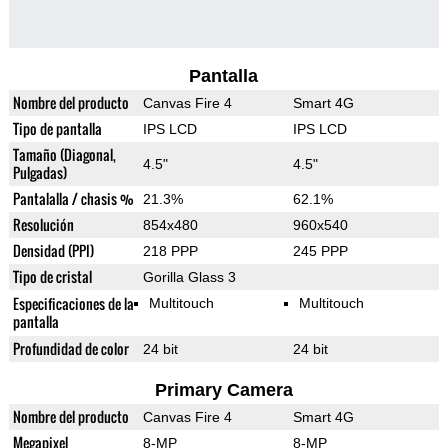
Pantalla
Nombre del producto
Canvas Fire 4
Smart 4G
Tipo de pantalla
IPS LCD
IPS LCD
Tamaño (Diagonal,
4.5"
4.5"
Pulgadas)
Pantalalla / chasis %
21.3%
62.1%
Resolución
854x480
960x540
Densidad (PPI)
218 PPP
245 PPP
Tipo de cristal
Gorilla Glass 3
Especificaciones de la
Multitouch
Multitouch
pantalla
Profundidad de color
24 bit
24 bit
Primary Camera
Nombre del producto
Canvas Fire 4
Smart 4G
Megapixel
8-MP
8-MP