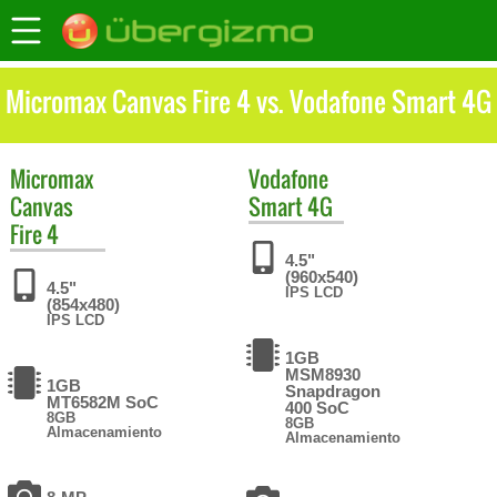
Micromax Canvas Fire 4 vs. Vodafone Smart 4G
Micromax
Vodafone
Canvas
Smart 4G
Fire 4
4.5"
(960x540)
4.5"
IPS LCD
(854x480)
IPS LCD
1GB
MSM8930
1GB
Snapdragon
MT6582M SoC
400 SoC
8GB
8GB
Almacenamiento
Almacenamiento