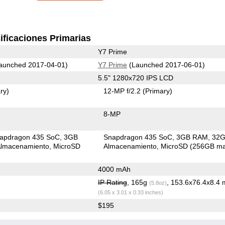
ificaciones Primarias
Y7 Prime
aunched 2017-04-01)
Y7 Prime
(Launched 2017-06-01)
5.5" 1280x720 IPS LCD
ry)
12-MP f/2.2
(Primary)
8-MP
apdragon 435 SoC
3GB
Snapdragon 435 SoC
3GB RAM
32
lmacenamiento
MicroSD
Almacenamiento
MicroSD (256GB ma
4000 mAh
IP Rating
, 165g
, 153.6x76.4x8.4
(5.8oz)
(6.05 x 3.01 x 0.33 inches)
$195