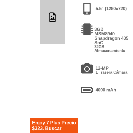
5.5" (1280x720)
3GB
MSM8940
Snapdragon 435
SoC
32GB
Almacenamiento
12-MP
1 Trasera Cámara
4000 mAh
Enjoy 7 Plus Precio
$323. Buscar