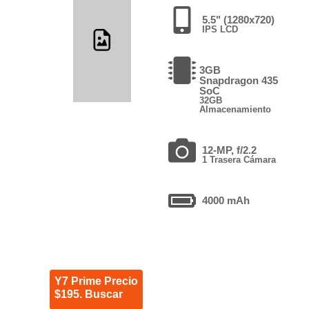
5.5" (1280x720)
IPS LCD
3GB
Snapdragon 435
SoC
32GB
Almacenamiento
12-MP, f/2.2
1 Trasera Cámara
4000 mAh
Y7 Prime Precio
$195. Buscar