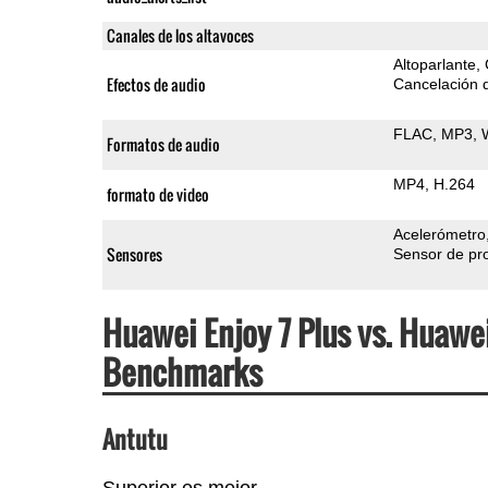
Canales de los altavoces
Altoparlante
Efectos de audio
Cancelación d
FLAC
MP3
Formatos de audio
MP4
H.264
formato de video
Acelerómetro
Sensores
Sensor de pr
Huawei Enjoy 7 Plus vs. Huawe
Benchmarks
Antutu
Superior es mejor