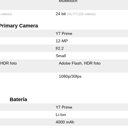
Multitouch
24 bit
 colores)
(16,777,216 colores)
Primary Camera
Y7 Prime
12-MP
f/2.2
Small
HDR foto
Adobe Flash
HDR foto
1080p/30fps
Batería
Y7 Prime
Li-Ion
4000 mAh