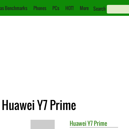
as Benchmarks
Phones
PCs
HOT!
More
Search
. Huawei Y7 Prime
Huawei
Y7 Prime