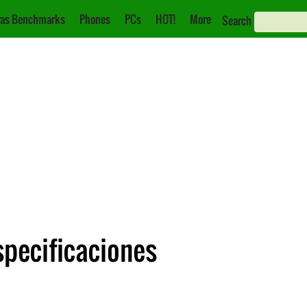
as Benchmarks
Phones
PCs
HOT!
More
Search
specificaciones