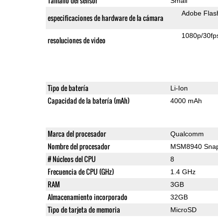
Tamaño del sensor
Small
Adobe Flas
especificaciones de hardware de la cámara
1080p/30fp
resoluciones de video
Tipo de batería
Li-Ion
Capacidad de la batería (mAh)
4000 mAh
Marca del procesador
Qualcomm
Nombre del procesador
MSM8940 Snap
# Núcleos del CPU
8
Frecuencia de CPU (GHz)
1.4 GHz
RAM
3GB
Almacenamiento incorporado
32GB
Tipo de tarjeta de memoria
MicroSD