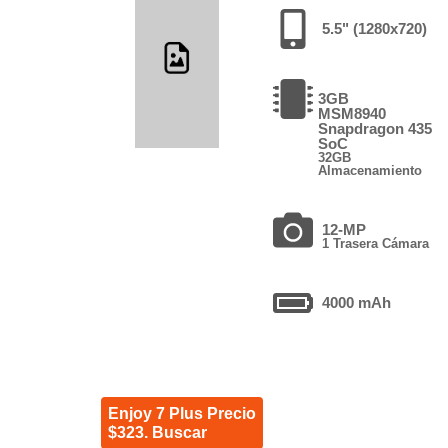
5.5" (1280x720)
3GB
MSM8940
Snapdragon 435
SoC
32GB
Almacenamiento
12-MP
1 Trasera Cámara
4000 mAh
Enjoy 7 Plus Precio
$323. Buscar