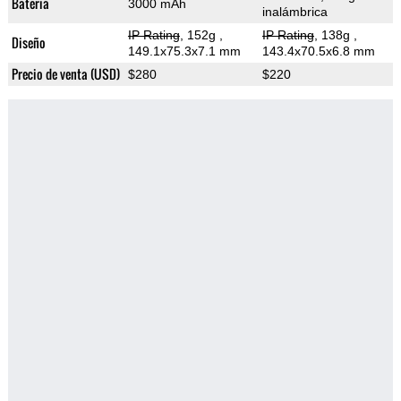
Bateria
3000 mAh
inalámbrica
IP Rating
, 152g
,
IP Rating
, 138g
,
Diseño
149.1x75.3x7.1 mm
143.4x70.5x6.8 mm
Precio de venta (USD)
$280
$220