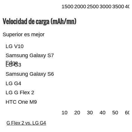
1500
2000
2500
3000
3500
40
Velocidad de carga (mAh/mn)
Superior es mejor
LG V10
Samsung Galaxy S7
Edge
LG G3
Samsung Galaxy S6
LG G4
LG G Flex 2
HTC One M9
10
20
30
40
50
60
G Flex 2 vs. LG G4