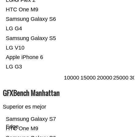
LG G Flex 2
HTC One M9
Samsung Galaxy S6
LG G4
Samsung Galaxy S5
LG V10
Apple iPhone 6
LG G3
10000
15000
20000
25000
30
GFXBench Manhattan
Superior es mejor
Samsung Galaxy S7
Edge
HTC One M9