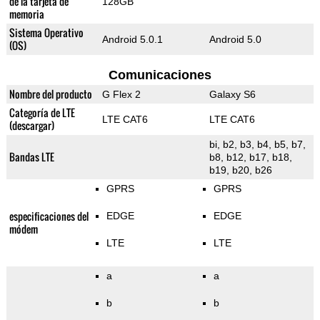
de la tarjeta de
128GB
memoria
Sistema Operativo
Android 5.0.1
Android 5.0
(OS)
Comunicaciones
Nombre del producto
G Flex 2
Galaxy S6
Categoría de LTE
LTE CAT6
LTE CAT6
(descargar)
bi, b2, b3, b4, b5, b7,
Bandas LTE
b8, b12, b17, b18,
b19, b20, b26
GPRS
GPRS
especificaciones del
EDGE
EDGE
módem
LTE
LTE
a
a
b
b