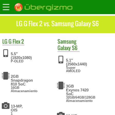
LG G Flex 2 vs. Samsung Galaxy S6
LG
G Flex 2
Samsung
Galaxy S6
5.5"
(1920x1080)
5.1"
P-OLED
(2560x1440)
Super
AMOLED
2GB
Snapdragon
810 SoC
3GB
16GB
Exynos 7420
Almacenamiento
SoC
32GB/64GB/128GB
Almacenamiento
13-MP,
OIS
1