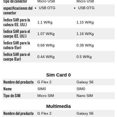
tipo de conector
Micro USB
Micro USB
especificaciones del
USB OTG
USB OTG
conector
Índice SAR para la
1.1 W/Kg
1.15 W/Kg
cabeza (EE. UU.)
Índice SAR para el
1.07 W/Kg
1.16 W/Kg
cuerpo (EE. UU.)
Índice SAR para la
0.68 W/Kg
0.38 W/Kg
cabeza (Eur)
Índice SAR para el
0.44 W/Kg
0.5 W/Kg
cuerpo (Eur)
Sim Card 0
Nombre del producto
G Flex 2
Galaxy S6
Name
SIM0
SIM0
Tipo de SIM
Micro SIM
Nano SIM
Multimedia
Nombre del producto
G Flex 2
Galaxy S6