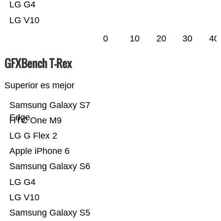
LG G4
LG V10
0
10
20
30
40
GFXBench T-Rex
Superior es mejor
Samsung Galaxy S7
Edge
HTC One M9
LG G Flex 2
Apple iPhone 6
Samsung Galaxy S6
LG G4
LG V10
Samsung Galaxy S5