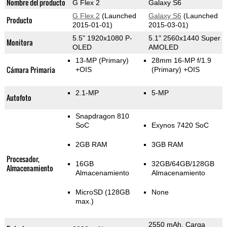
Nombre del producto
G Flex 2
Galaxy S6
G Flex 2
(Launched
Galaxy S6
(Launched
Producto
2015-01-01)
2015-03-01)
5.5" 1920x1080 P-
5.1" 2560x1440 Super
Monitora
OLED
AMOLED
13-MP
(Primary)
28mm 16-MP f/1.9
Cámara Primaria
+OIS
(Primary)
+OIS
2.1-MP
5-MP
Autofoto
Snapdragon 810
SoC
Exynos 7420 SoC
2GB RAM
3GB RAM
Procesador,
16GB
32GB/64GB/128GB
Almacenamiento
Almacenamiento
Almacenamiento
MicroSD (128GB
None
max.)
2550 mAh, Carga