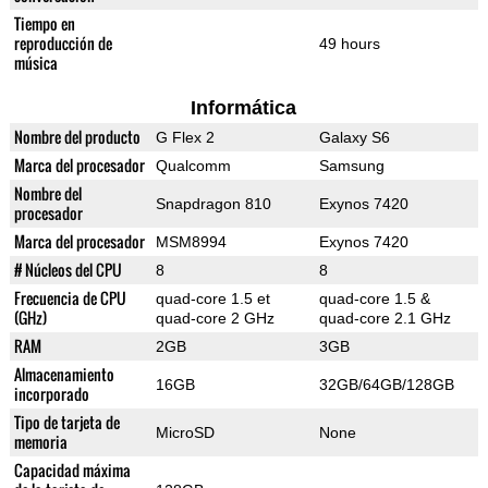
Tiempo en
reproducción de
49 hours
música
Informática
Nombre del producto
G Flex 2
Galaxy S6
Marca del procesador
Qualcomm
Samsung
Nombre del
Snapdragon 810
Exynos 7420
procesador
Marca del procesador
MSM8994
Exynos 7420
# Núcleos del CPU
8
8
Frecuencia de CPU
quad-core 1.5 et
quad-core 1.5 &
(GHz)
quad-core 2 GHz
quad-core 2.1 GHz
RAM
2GB
3GB
Almacenamiento
16GB
32GB/64GB/128GB
incorporado
Tipo de tarjeta de
MicroSD
None
memoria
Capacidad máxima