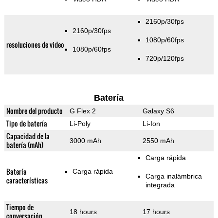
2160p/30fps
2160p/30fps
1080p/60fps
resoluciones de video
1080p/60fps
720p/120fps
Batería
Nombre del producto
G Flex 2
Galaxy S6
Tipo de batería
Li-Poly
Li-Ion
Capacidad de la
3000 mAh
2550 mAh
batería (mAh)
Carga rápida
Batería
Carga rápida
Carga inalámbrica
características
integrada
Tiempo de
18 hours
17 hours
conversación