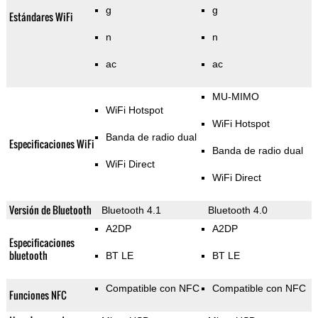
g
g
Estándares WiFi
n
n
ac
ac
MU-MIMO
WiFi Hotspot
WiFi Hotspot
Banda de radio dual
Especificaciones WiFi
Banda de radio dual
WiFi Direct
WiFi Direct
Versión de Bluetooth
Bluetooth 4.1
Bluetooth 4.0
A2DP
A2DP
Especificaciones
bluetooth
BT LE
BT LE
Compatible con NFC
Compatible con NFC
Funciones NFC