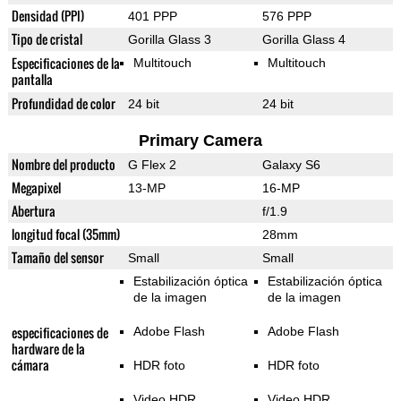
Densidad (PPI)
401 PPP
576 PPP
Tipo de cristal
Gorilla Glass 3
Gorilla Glass 4
Especificaciones de la
Multitouch
Multitouch
pantalla
Profundidad de color
24 bit
24 bit
Primary Camera
Nombre del producto
G Flex 2
Galaxy S6
Megapixel
13-MP
16-MP
Abertura
f/1.9
longitud focal (35mm)
28mm
Tamaño del sensor
Small
Small
Estabilización óptica
Estabilización óptica
de la imagen
de la imagen
especificaciones de
Adobe Flash
Adobe Flash
hardware de la
cámara
HDR foto
HDR foto
Video HDR
Video HDR