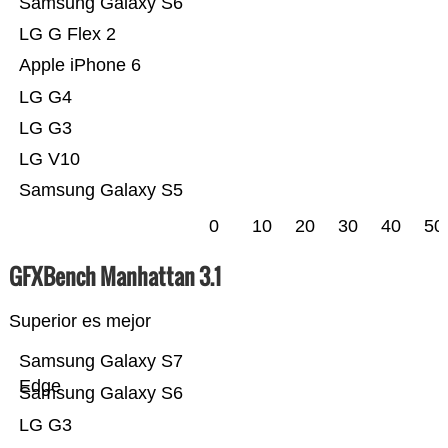
Samsung Galaxy S6
LG G Flex 2
Apple iPhone 6
LG G4
LG G3
LG V10
Samsung Galaxy S5
0
10
20
30
40
50
GFXBench Manhattan 3.1
Superior es mejor
Samsung Galaxy S7
Edge
Samsung Galaxy S6
LG G3