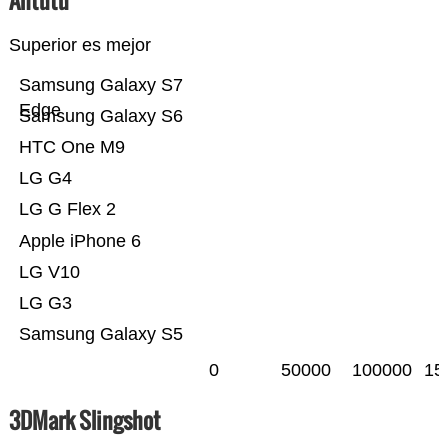
Antutu
Superior es mejor
Samsung Galaxy S7
Edge
Samsung Galaxy S6
HTC One M9
LG G4
LG G Flex 2
Apple iPhone 6
LG V10
LG G3
Samsung Galaxy S5
0
50000
100000
15
3DMark Slingshot