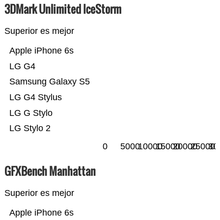
3DMark Unlimited IceStorm
Superior es mejor
Apple iPhone 6s
LG G4
Samsung Galaxy S5
LG G4 Stylus
LG G Stylo
LG Stylo 2
0
5000
10000
15000
20000
25000
30
GFXBench Manhattan
Superior es mejor
Apple iPhone 6s