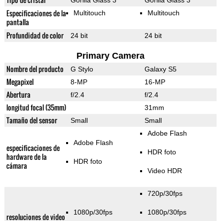
Gorilla Glass 3
Gorilla Glass 3
Especificaciones de la
Multitouch
Multitouch
pantalla
Profundidad de color
24 bit
24 bit
Primary Camera
Nombre del producto
G Stylo
Galaxy S5
Megapixel
8-MP
16-MP
Abertura
f/2.4
f/2.4
longitud focal (35mm)
31mm
Tamaño del sensor
Small
Small
Adobe Flash
Adobe Flash
especificaciones de
HDR foto
hardware de la
HDR foto
cámara
Video HDR
720p/30fps
1080p/30fps
1080p/30fps
resoluciones de video