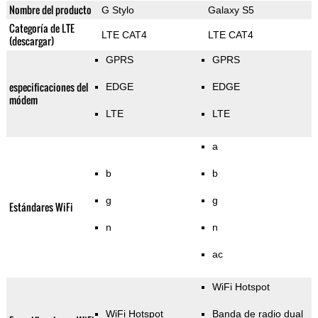
Nombre del producto
G Stylo
Galaxy S5
Categoría de LTE
LTE CAT4
LTE CAT4
(descargar)
GPRS
GPRS
especificaciones del
EDGE
EDGE
módem
LTE
LTE
a
b
b
g
g
Estándares WiFi
n
n
ac
WiFi Hotspot
WiFi Hotspot
Banda de radio dual