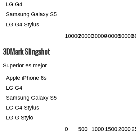
LG G4
Samsung Galaxy S5
LG G4 Stylus
10000
20000
30000
40000
50000
60
3DMark Slingshot
Superior es mejor
Apple iPhone 6s
LG G4
Samsung Galaxy S5
LG G4 Stylus
LG G Stylo
0
500
1000
1500
2000
25