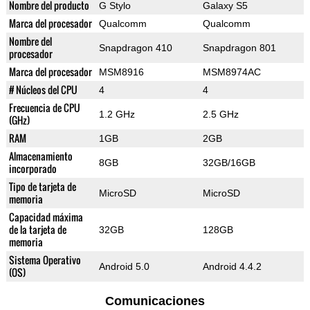
Nombre del producto
G Stylo
Galaxy S5
Marca del procesador
Qualcomm
Qualcomm
Nombre del
Snapdragon 410
Snapdragon 801
procesador
Marca del procesador
MSM8916
MSM8974AC
# Núcleos del CPU
4
4
Frecuencia de CPU
1.2 GHz
2.5 GHz
(GHz)
RAM
1GB
2GB
Almacenamiento
8GB
32GB/16GB
incorporado
Tipo de tarjeta de
MicroSD
MicroSD
memoria
Capacidad máxima
de la tarjeta de
32GB
128GB
memoria
Sistema Operativo
Android 5.0
Android 4.4.2
(OS)
Comunicaciones