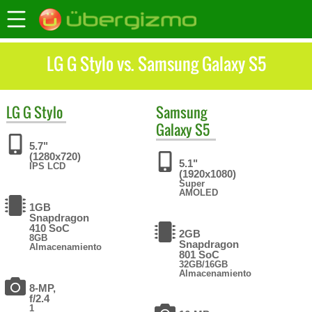
LG G Stylo vs. Samsung Galaxy S5
LG
G Stylo
Samsung
Galaxy S5
5.7"
(1280x720)
5.1"
IPS LCD
(1920x1080)
Super
AMOLED
1GB
Snapdragon
410 SoC
2GB
8GB
Snapdragon
Almacenamiento
801 SoC
32GB/16GB
Almacenamiento
8-MP,
f/2.4
1