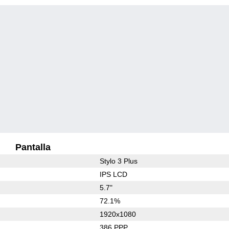
Pantalla
Stylo 3 Plus
IPS LCD
5.7"
72.1%
1920x1080
386 PPP