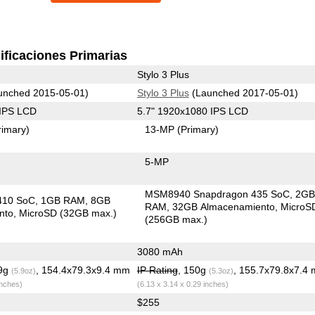
ificaciones Primarias
Stylo 3 Plus
unched 2015-05-01)
Stylo 3 Plus
(Launched 2017-05-01)
 IPS LCD
5.7" 1920x1080 IPS LCD
rimary)
13-MP
(Primary)
5-MP
MSM8940 Snapdragon 435 SoC
2G
410 SoC
1GB RAM
8GB
RAM
32GB Almacenamiento
MicroS
nto
MicroSD (32GB max.)
(256GB max.)
3080 mAh
.9g
, 154.4x79.3x9.4 mm
IP Rating
, 150g
, 155.7x79.8x7.4
(5.9oz)
(5.3oz)
inches)
(6.13 x 3.14 x 0.29 inches)
$255