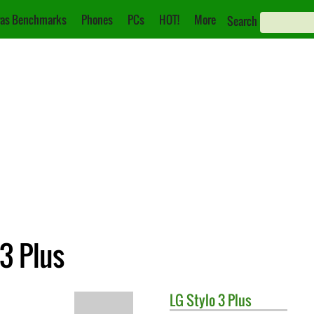
as Benchmarks
Phones
PCs
HOT!
More
Search
 3 Plus
LG
Stylo 3 Plus