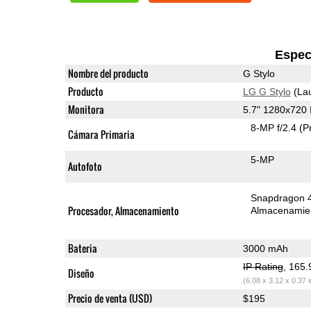
Espec
Nombre del producto
G Stylo
Producto
LG G Stylo
(La
Monitora
5.7" 1280x720
8-MP f/2.4
(P
Cámara Primaria
5-MP
Autofoto
Snapdragon 
Procesador, Almacenamiento
Almacenamie
Bateria
3000 mAh
IP Rating
, 165
Diseño
(6.08 x 3.12 x 0.37 
Precio de venta (USD)
$195