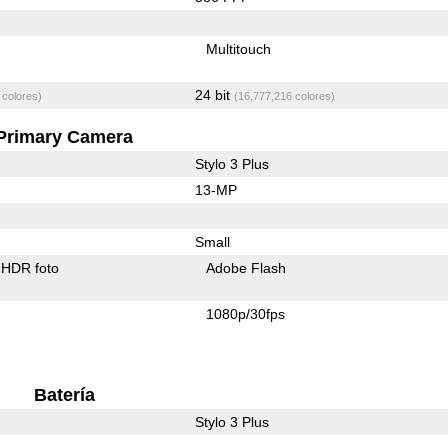
Multitouch
24 bit
 colores)
(16,777,216 colores)
Primary Camera
Stylo 3 Plus
13-MP
Small
HDR foto
Adobe Flash
1080p/30fps
Batería
Stylo 3 Plus