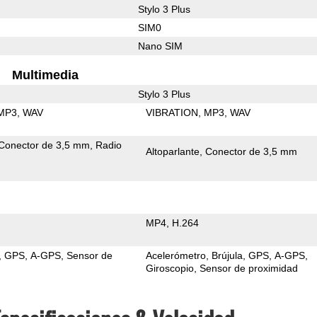
Stylo 3 Plus
SIM0
Nano SIM
Multimedia
Stylo 3 Plus
MP3
WAV
VIBRATION
MP3
WAV
Conector de 3,5 mm
Radio
Altoparlante
Conector de 3,5 mm
MP4
H.264
GPS
A-GPS
Sensor de
Acelerómetro
Brújula
GPS
A-GPS
Giroscopio
Sensor de proximidad