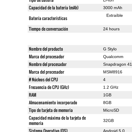
Capacidad de la batería (mAh)
3000 mAh
Extraíble
Batería características
Tiempo de conversación
24 hours
Nombre del producto
G Stylo
Marca del procesador
Qualcomm
Nombre del procesador
Snapdragon 4
Marca del procesador
MSM8916
# Núcleos del CPU
4
Frecuencia de CPU (GHz)
1.2 GHz
RAM
1GB
Almacenamiento incorporado
8GB
Tipo de tarjeta de memoria
MicroSD
Capacidad máxima de la tarjeta de
32GB
memoria
Sistema Operativo (OS)
Android 5.0