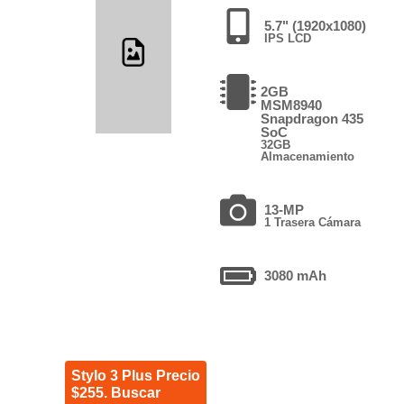
5.7" (1920x1080)
IPS LCD
2GB
MSM8940
Snapdragon 435
SoC
32GB
Almacenamiento
13-MP
1 Trasera Cámara
3080 mAh
Stylo 3 Plus Precio
$255. Buscar