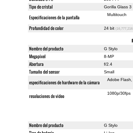
Tipo de cristal
Gorilla Glass 3
Multitouch
Especificaciones de la pantalla
Profundidad de color
24 bit
(16,777,216
Nombre del producto
G Stylo
Megapixel
8-MP
Abertura
f/2.4
Tamaño del sensor
Small
Adobe Flash
especificaciones de hardware de la cámara
1080p/30fps
resoluciones de video
Nombre del producto
G Stylo
Tipo de batería
Li-Ion