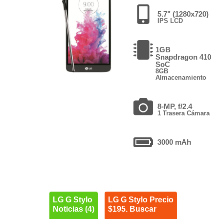
5.7" (1280x720)
IPS LCD
1GB
Snapdragon 410
SoC
8GB
Almacenamiento
8-MP, f/2.4
1 Trasera Cámara
3000 mAh
LG G Stylo
LG G Stylo Precio
Noticias (4)
$195. Buscar