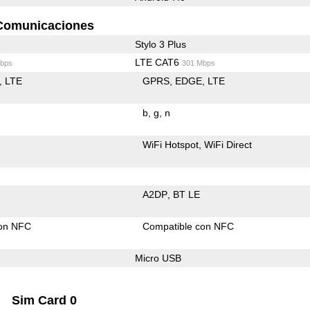
Comunicaciones
Stylo 3 Plus
LTE CAT6
bps
301 Mbps
LTE
GPRS
EDGE
LTE
b
g
n
WiFi Hotspot
WiFi Direct
A2DP
BT LE
con NFC
Compatible con NFC
Micro USB
Sim Card 0