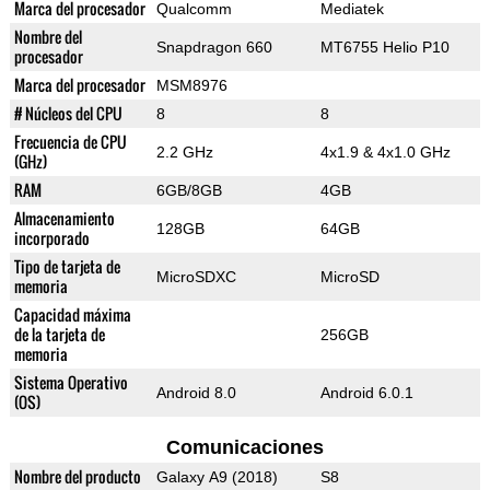
Marca del procesador
Qualcomm
Mediatek
Nombre del
Snapdragon 660
MT6755 Helio P10
procesador
Marca del procesador
MSM8976
# Núcleos del CPU
8
8
Frecuencia de CPU
2.2 GHz
4x1.9 & 4x1.0 GHz
(GHz)
RAM
6GB/8GB
4GB
Almacenamiento
128GB
64GB
incorporado
Tipo de tarjeta de
MicroSDXC
MicroSD
memoria
Capacidad máxima
de la tarjeta de
256GB
memoria
Sistema Operativo
Android 8.0
Android 6.0.1
(OS)
Comunicaciones
Nombre del producto
Galaxy A9 (2018)
S8