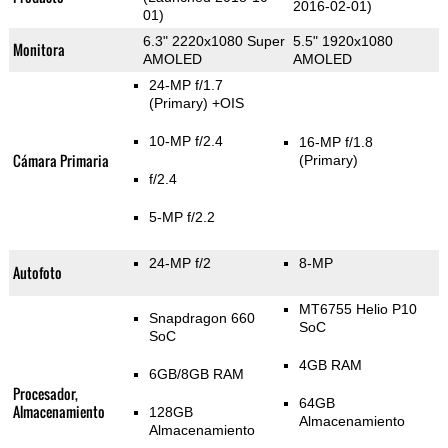
2016-02-01)
01)
6.3" 2220x1080 Super
5.5" 1920x1080
Monitora
AMOLED
AMOLED
24-MP f/1.7
(Primary)
+OIS
10-MP f/2.4
16-MP f/1.8
Cámara Primaria
(Primary)
f/2.4
5-MP f/2.2
24-MP f/2
8-MP
Autofoto
MT6755 Helio P10
Snapdragon 660
SoC
SoC
4GB RAM
6GB/8GB RAM
Procesador,
64GB
Almacenamiento
128GB
Almacenamiento
Almacenamiento