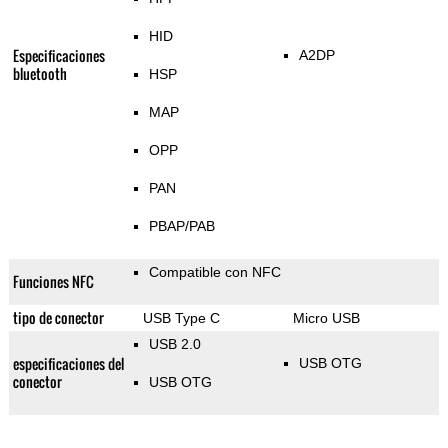
HID
Especificaciones
A2DP
bluetooth
HSP
MAP
OPP
PAN
PBAP/PAB
Compatible con NFC
Funciones NFC
tipo de conector
USB Type C
Micro USB
USB 2.0
especificaciones del
USB OTG
conector
USB OTG