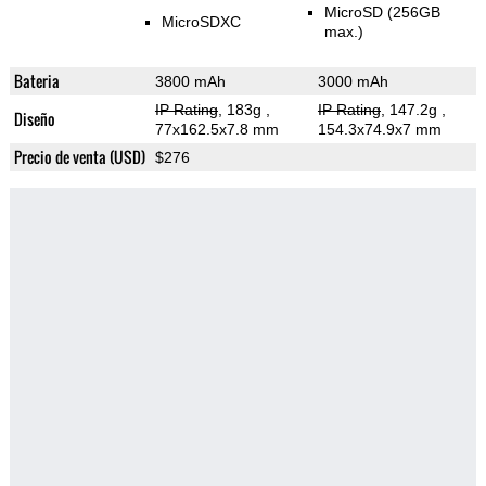
MicroSD (256GB
MicroSDXC
max.)
Bateria
3800 mAh
3000 mAh
IP Rating
, 183g
,
IP Rating
, 147.2g
,
Diseño
77x162.5x7.8 mm
154.3x74.9x7 mm
Precio de venta (USD)
$276