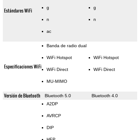
g
g
Estándares WiFi
n
n
ac
Banda de radio dual
WiFi Hotspot
WiFi Hotspot
Especificaciones WiFi
WiFi Direct
WiFi Direct
MU-MIMO
Versión de Bluetooth
Bluetooth 5.0
Bluetooth 4.0
A2DP
AVRCP
DIP
HFP