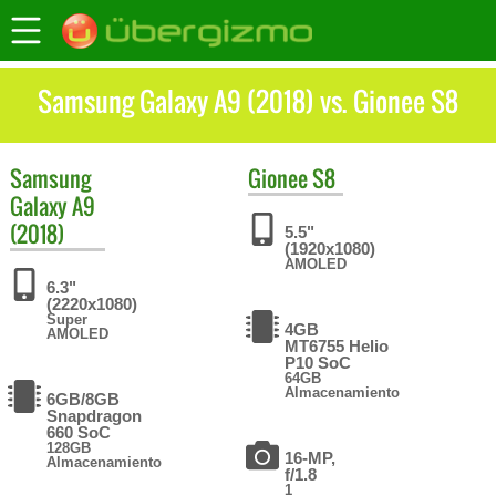
Samsung Galaxy A9 (2018) vs. Gionee S8
Samsung
Gionee
S8
Galaxy A9
(2018)
5.5"
(1920x1080)
AMOLED
6.3"
(2220x1080)
Super
4GB
AMOLED
MT6755 Helio
P10 SoC
64GB
Almacenamiento
6GB/8GB
Snapdragon
660 SoC
128GB
16-MP,
Almacenamiento
f/1.8
1