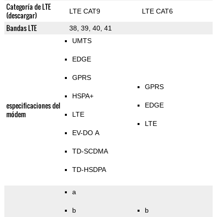
Categoría de LTE
LTE CAT9
LTE CAT6
(descargar)
Bandas LTE
38, 39, 40, 41
UMTS
EDGE
GPRS
GPRS
HSPA+
especificaciones del
EDGE
módem
LTE
LTE
EV-DO A
TD-SCDMA
TD-HSDPA
a
b
b