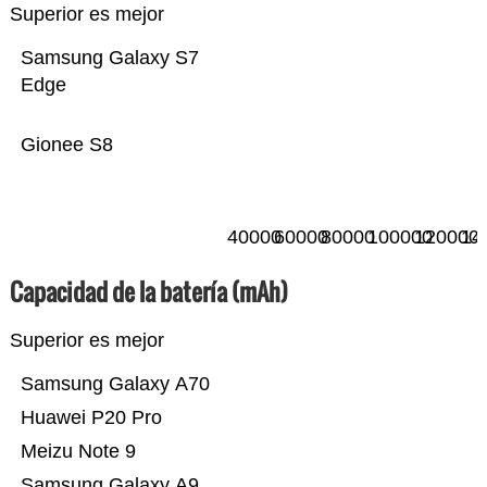
Superior es mejor
Samsung Galaxy S7
Edge
Gionee S8
40000
60000
80000
100000
120000
14
Capacidad de la batería (mAh)
Superior es mejor
Samsung Galaxy A70
Huawei P20 Pro
Meizu Note 9
Samsung Galaxy A9