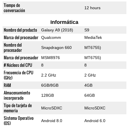
Tiempo de
12 hours
conversación
Informática
Nombre del producto
Galaxy A9 (2018)
S9
Marca del procesador
Qualcomm
MediaTek
Nombre del
Snapdragon 660
MT6755)
procesador
Marca del procesador
MSM8976
MT6755)
# Núcleos del CPU
8
8
Frecuencia de CPU
2.2 GHz
2 GHz
(GHz)
RAM
6GB/8GB
4GB
Almacenamiento
128GB
64GB
incorporado
Tipo de tarjeta de
MicroSDXC
MicroSDXC
memoria
Sistema Operativo
Android 8.0
Android 6.0
(OS)