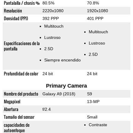
Pantalalla / chasis %
80.5%
70.8%
Resolución
2220x1080
1920x1080
Densidad (PPI)
392 PPP
401 PPP
Multitouch
Multitouch
Lustroso
Especificaciones de la
Lustroso
pantalla
2.5D
2.5D
Siempre encendido
Profundidad de color
24 bit
24 bit
Primary Camera
Nombre del producto
Galaxy A9 (2018)
S9
Megapixel
13-MP
Abertura
f/2.4
Tamaño del sensor
Small
capacidades de
Contraste
autoenfoque