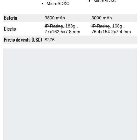
MicroSDXC
MicroSDXC
Bateria
3800 mAh
3000 mAh
IP Rating
, 183g
,
IP Rating
, 168g
,
Diseño
77x162.5x7.8 mm
76.4x154.2x7.4 mm
Precio de venta (USD)
$276