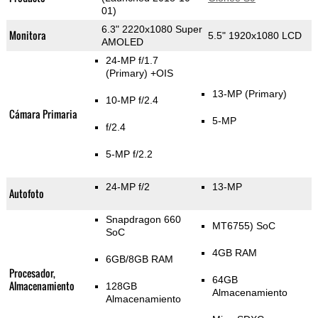
01)
6.3" 2220x1080 Super
Monitora
5.5" 1920x1080 LCD
AMOLED
24-MP f/1.7
(Primary)
+OIS
13-MP
(Primary)
10-MP f/2.4
Cámara Primaria
5-MP
f/2.4
5-MP f/2.2
24-MP f/2
13-MP
Autofoto
Snapdragon 660
MT6755) SoC
SoC
4GB RAM
6GB/8GB RAM
Procesador,
64GB
Almacenamiento
128GB
Almacenamiento
Almacenamiento