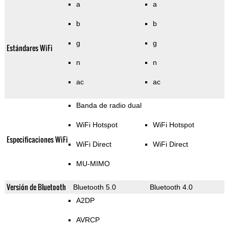
a
a
b
b
g
g
Estándares WiFi
n
n
ac
ac
Banda de radio dual
WiFi Hotspot
WiFi Hotspot
Especificaciones WiFi
WiFi Direct
WiFi Direct
MU-MIMO
Versión de Bluetooth
Bluetooth 5.0
Bluetooth 4.0
A2DP
AVRCP