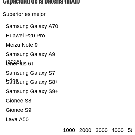
Capacidad de la batería (mAh)
Superior es mejor
Samsung Galaxy A70
Huawei P20 Pro
Meizu Note 9
Samsung Galaxy A9
(2018)
OnePlus 6T
Samsung Galaxy S7
Edge
Samsung Galaxy S8+
Samsung Galaxy S9+
Gionee S8
Gionee S9
Lava A50
1000
2000
3000
4000
50