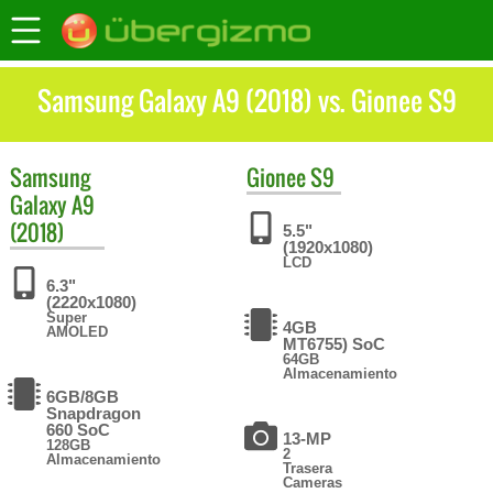
Samsung Galaxy A9 (2018) vs. Gionee S9
Samsung
Gionee
S9
Galaxy A9
(2018)
5.5"
(1920x1080)
LCD
6.3"
(2220x1080)
Super
4GB
AMOLED
MT6755) SoC
64GB
Almacenamiento
6GB/8GB
Snapdragon
660 SoC
13-MP
128GB
2
Almacenamiento
Trasera
Cameras