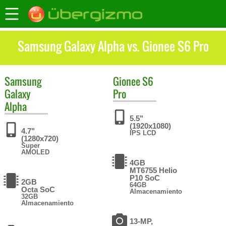
Samsung Galaxy Alpha vs. Gionee S6 Pro
Samsung
Gionee
S6
Galaxy
Pro
Alpha
5.5"
(1920x1080)
4.7"
IPS LCD
(1280x720)
Super
AMOLED
4GB
MT6755 Helio
P10 SoC
2GB
64GB
Octa SoC
Almacenamiento
32GB
Almacenamiento
13-MP,