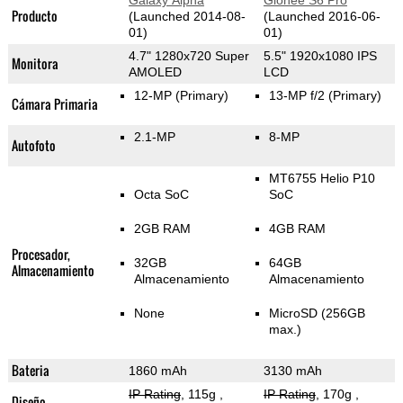
Galaxy Alpha
Gionee S6 Pro
Producto
(Launched 2014-08-
(Launched 2016-06-
01)
01)
4.7" 1280x720 Super
5.5" 1920x1080 IPS
Monitora
AMOLED
LCD
12-MP
(Primary)
13-MP f/2
(Primary)
Cámara Primaria
2.1-MP
8-MP
Autofoto
MT6755 Helio P10
Octa SoC
SoC
2GB RAM
4GB RAM
Procesador,
32GB
64GB
Almacenamiento
Almacenamiento
Almacenamiento
None
MicroSD (256GB
max.)
Bateria
1860 mAh
3130 mAh
IP Rating
, 115g
,
IP Rating
, 170g
,
Diseño