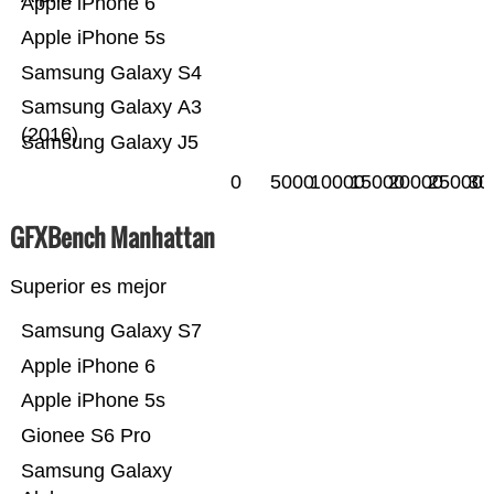
Apple iPhone 6
Apple iPhone 5s
Samsung Galaxy S4
Samsung Galaxy A3
(2016)
Samsung Galaxy J5
0
5000
10000
15000
20000
25000
30
GFXBench Manhattan
Superior es mejor
Samsung Galaxy S7
Apple iPhone 6
Apple iPhone 5s
Gionee S6 Pro
Samsung Galaxy