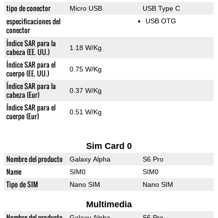
tipo de conector
Micro USB
USB Type C
especificaciones del
USB OTG
conector
Índice SAR para la
1.18 W/Kg
cabeza (EE. UU.)
Índice SAR para el
0.75 W/Kg
cuerpo (EE. UU.)
Índice SAR para la
0.37 W/Kg
cabeza (Eur)
Índice SAR para el
0.51 W/Kg
cuerpo (Eur)
Sim Card 0
Nombre del producto
Galaxy Alpha
S6 Pro
Name
SIM0
SIM0
Tipo de SIM
Nano SIM
Nano SIM
Multimedia
Nombre del producto
Galaxy Alpha
S6 Pro