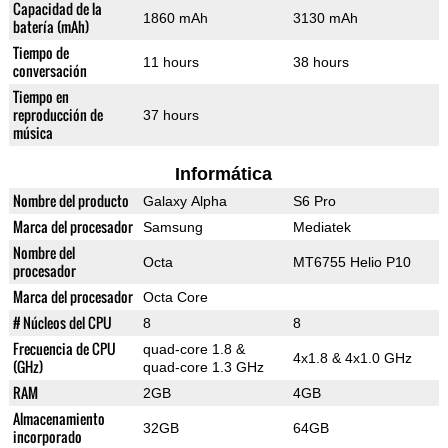
Capacidad de la
1860 mAh
3130 mAh
batería (mAh)
Tiempo de
11 hours
38 hours
conversación
Tiempo en
reproducción de
37 hours
música
Informática
Nombre del producto
Galaxy Alpha
S6 Pro
Marca del procesador
Samsung
Mediatek
Nombre del
Octa
MT6755 Helio P10
procesador
Marca del procesador
Octa Core
# Núcleos del CPU
8
8
Frecuencia de CPU
quad-core 1.8 &
4x1.8 & 4x1.0 GHz
(GHz)
quad-core 1.3 GHz
RAM
2GB
4GB
Almacenamiento
32GB
64GB
incorporado