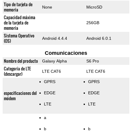
Tipo de tarjeta de
None
MicroSD
memoria
Capacidad máxima
de la tarjeta de
256GB
memoria
Sistema Operativo
Android 4.4.4
Android 6.0.1
(OS)
Comunicaciones
Nombre del producto
Galaxy Alpha
S6 Pro
Categoría de LTE
LTE CAT6
LTE CAT6
(descargar)
GPRS
GPRS
especificaciones del
EDGE
EDGE
módem
LTE
LTE
a
b
b