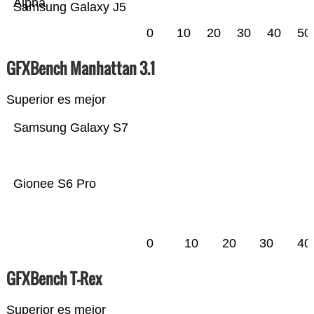
Alpha
Samsung Galaxy J5
0
10
20
30
40
50
GFXBench Manhattan 3.1
Superior es mejor
Samsung Galaxy S7
Gionee S6 Pro
0
10
20
30
40
GFXBench T-Rex
Superior es mejor