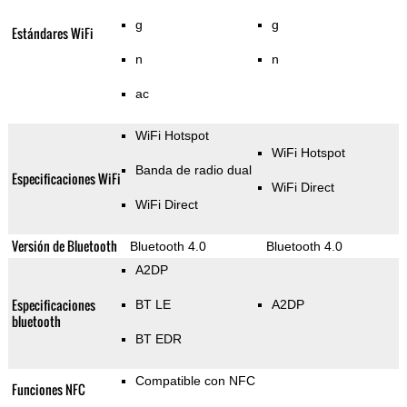
g
g
Estándares WiFi
n
n
ac
WiFi Hotspot
WiFi Hotspot
Banda de radio dual
Especificaciones WiFi
WiFi Direct
WiFi Direct
Versión de Bluetooth
Bluetooth 4.0
Bluetooth 4.0
A2DP
Especificaciones
BT LE
A2DP
bluetooth
BT EDR
Compatible con NFC
Funciones NFC