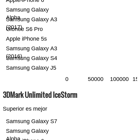
Apple iPhone 6
Samsung Galaxy
Alpha
Samsung Galaxy A3
(2017)
Gionee S6 Pro
Apple iPhone 5s
Samsung Galaxy A3
(2016)
Samsung Galaxy S4
Samsung Galaxy J5
0
50000
100000
15
3DMark Unlimited IceStorm
Superior es mejor
Samsung Galaxy S7
Samsung Galaxy
Alpha