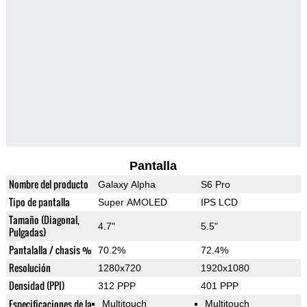
Pantalla
Nombre del producto
Galaxy Alpha
S6 Pro
Tipo de pantalla
Super AMOLED
IPS LCD
Tamaño (Diagonal,
4.7"
5.5"
Pulgadas)
Pantalalla / chasis %
70.2%
72.4%
Resolución
1280x720
1920x1080
Densidad (PPI)
312 PPP
401 PPP
Especificaciones de la
Multitouch
Multitouch