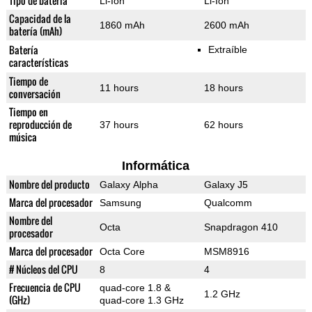
Tipo de batería
Li-Ion
Li-Ion
Capacidad de la
1860 mAh
2600 mAh
batería (mAh)
Batería
Extraíble
características
Tiempo de
11 hours
18 hours
conversación
Tiempo en
reproducción de
37 hours
62 hours
música
Informática
Nombre del producto
Galaxy Alpha
Galaxy J5
Marca del procesador
Samsung
Qualcomm
Nombre del
Octa
Snapdragon 410
procesador
Marca del procesador
Octa Core
MSM8916
# Núcleos del CPU
8
4
Frecuencia de CPU
quad-core 1.8 &
1.2 GHz
(GHz)
quad-core 1.3 GHz