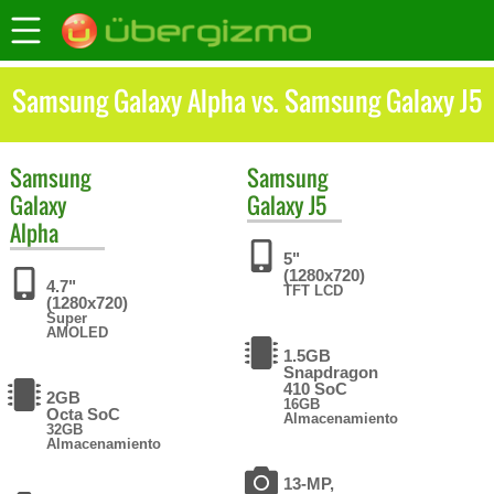
Samsung Galaxy Alpha vs. Samsung Galaxy J5
Samsung
Samsung
Galaxy
Galaxy J5
Alpha
5"
(1280x720)
4.7"
TFT LCD
(1280x720)
Super
AMOLED
1.5GB
Snapdragon
410 SoC
2GB
16GB
Octa SoC
Almacenamiento
32GB
Almacenamiento
13-MP,