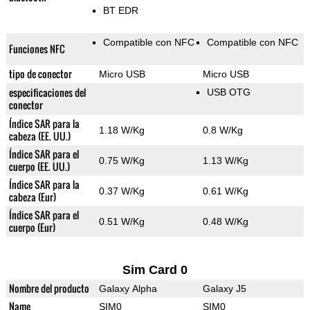
BT EDR
Compatible con NFC
Compatible con NFC
Funciones NFC
tipo de conector
Micro USB
Micro USB
especificaciones del
USB OTG
conector
Índice SAR para la
1.18 W/Kg
0.8 W/Kg
cabeza (EE. UU.)
Índice SAR para el
0.75 W/Kg
1.13 W/Kg
cuerpo (EE. UU.)
Índice SAR para la
0.37 W/Kg
0.61 W/Kg
cabeza (Eur)
Índice SAR para el
0.51 W/Kg
0.48 W/Kg
cuerpo (Eur)
Sim Card 0
Nombre del producto
Galaxy Alpha
Galaxy J5
Name
SIM0
SIM0