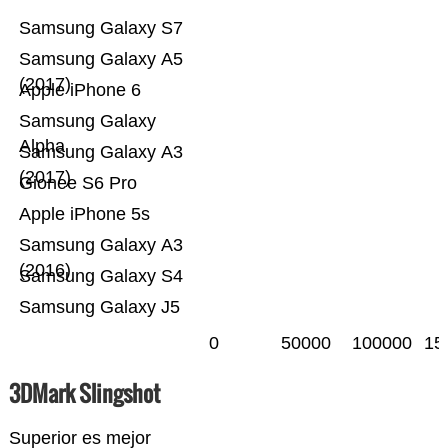
Samsung Galaxy S7
Samsung Galaxy A5
(2017)
Apple iPhone 6
Samsung Galaxy
Alpha
Samsung Galaxy A3
(2017)
Gionee S6 Pro
Apple iPhone 5s
Samsung Galaxy A3
(2016)
Samsung Galaxy S4
Samsung Galaxy J5
0
50000
100000
15
3DMark Slingshot
Superior es mejor