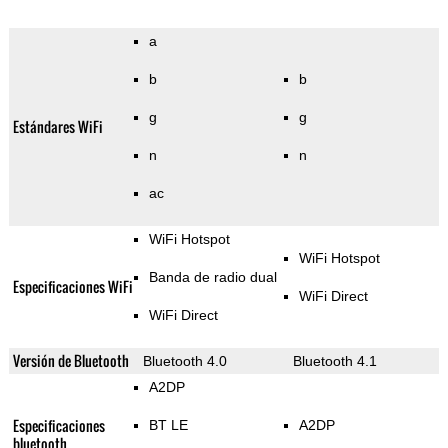
a
b
b
g
g
Estándares WiFi
n
n
ac
WiFi Hotspot
WiFi Hotspot
Banda de radio dual
Especificaciones WiFi
WiFi Direct
WiFi Direct
Versión de Bluetooth
Bluetooth 4.0
Bluetooth 4.1
A2DP
Especificaciones
BT LE
A2DP
bluetooth