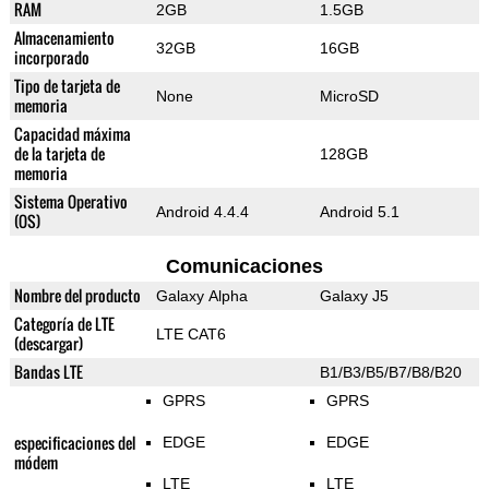
RAM
2GB
1.5GB
Almacenamiento
32GB
16GB
incorporado
Tipo de tarjeta de
None
MicroSD
memoria
Capacidad máxima
de la tarjeta de
128GB
memoria
Sistema Operativo
Android 4.4.4
Android 5.1
(OS)
Comunicaciones
Nombre del producto
Galaxy Alpha
Galaxy J5
Categoría de LTE
LTE CAT6
(descargar)
Bandas LTE
B1/B3/B5/B7/B8/B20
GPRS
GPRS
especificaciones del
EDGE
EDGE
módem
LTE
LTE