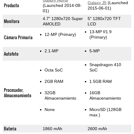
Galaxy Alpha
Galaxy J5
(Launched
Producto
(Launched 2014-08-
2015-06-01)
01)
4.7" 1280x720 Super
5" 1280x720 TFT
Monitora
AMOLED
LCD
13-MP f/1.9
12-MP
(Primary)
Cámara Primaria
(Primary)
2.1-MP
5-MP
Autofoto
Snapdragon 410
Octa SoC
SoC
2GB RAM
1.5GB RAM
Procesador,
32GB
16GB
Almacenamiento
Almacenamiento
Almacenamiento
None
MicroSD (128GB
max.)
Bateria
1860 mAh
2600 mAh