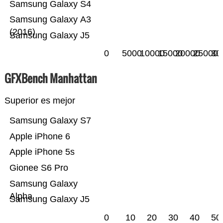
Samsung Galaxy S4
Samsung Galaxy A3
(2016)
Samsung Galaxy J5
0
5000
10000
15000
20000
25000
30
GFXBench Manhattan
Superior es mejor
Samsung Galaxy S7
Apple iPhone 6
Apple iPhone 5s
Gionee S6 Pro
Samsung Galaxy
Alpha
Samsung Galaxy J5
0
10
20
30
40
50