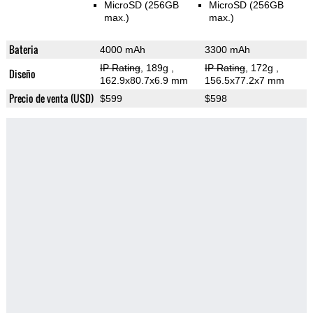
MicroSD (256GB
MicroSD (256GB
max.)
max.)
Bateria
4000 mAh
3300 mAh
IP Rating
, 189g
,
IP Rating
, 172g
,
Diseño
162.9x80.7x6.9 mm
156.5x77.2x7 mm
Precio de venta (USD)
$599
$598