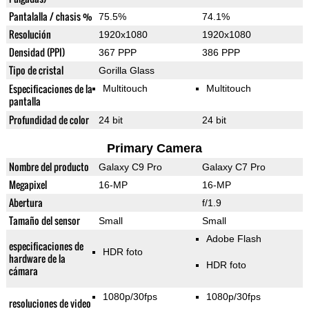
Pantalalla / chasis %
75.5%
74.1%
Resolución
1920x1080
1920x1080
Densidad (PPI)
367 PPP
386 PPP
Tipo de cristal
Gorilla Glass
Especificaciones de la
Multitouch
Multitouch
pantalla
Profundidad de color
24 bit
24 bit
Primary Camera
Nombre del producto
Galaxy C9 Pro
Galaxy C7 Pro
Megapixel
16-MP
16-MP
Abertura
f/1.9
Tamaño del sensor
Small
Small
Adobe Flash
especificaciones de
HDR foto
hardware de la
HDR foto
cámara
1080p/30fps
1080p/30fps
resoluciones de video