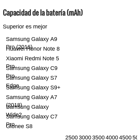
Capacidad de la batería (mAh)
Superior es mejor
Samsung Galaxy A9
Pro (2016)
Huawei Honor Note 8
Xiaomi Redmi Note 5
Pro
Samsung Galaxy C9
Pro
Samsung Galaxy S7
Edge
Samsung Galaxy S9+
Samsung Galaxy A7
(2018)
Samsung Galaxy
Wide2
Samsung Galaxy C7
Pro
Gionee S8
2500
3000
3500
4000
4500
50