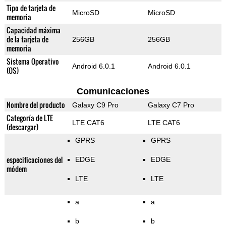
Tipo de tarjeta de
MicroSD
MicroSD
memoria
Capacidad máxima
de la tarjeta de
256GB
256GB
memoria
Sistema Operativo
Android 6.0.1
Android 6.0.1
(OS)
Comunicaciones
Nombre del producto
Galaxy C9 Pro
Galaxy C7 Pro
Categoría de LTE
LTE CAT6
LTE CAT6
(descargar)
GPRS
GPRS
especificaciones del
EDGE
EDGE
módem
LTE
LTE
a
a
b
b