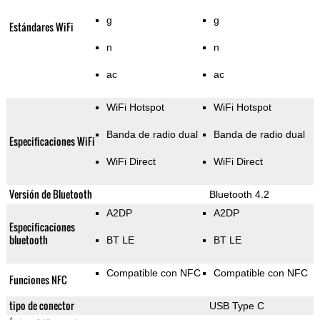
g
g
Estándares WiFi
n
n
ac
ac
WiFi Hotspot
WiFi Hotspot
Banda de radio dual
Banda de radio dual
Especificaciones WiFi
WiFi Direct
WiFi Direct
Versión de Bluetooth
Bluetooth 4.2
A2DP
A2DP
Especificaciones
bluetooth
BT LE
BT LE
Compatible con NFC
Compatible con NFC
Funciones NFC
tipo de conector
USB Type C