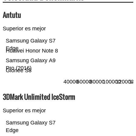
Antutu
Superior es mejor
Samsung Galaxy S7
Edge
Huawei Honor Note 8
Samsung Galaxy A9
Pro (2016)
Gionee S8
40000
60000
80000
100000
120000
14
3DMark Unlimited IceStorm
Superior es mejor
Samsung Galaxy S7
Edge