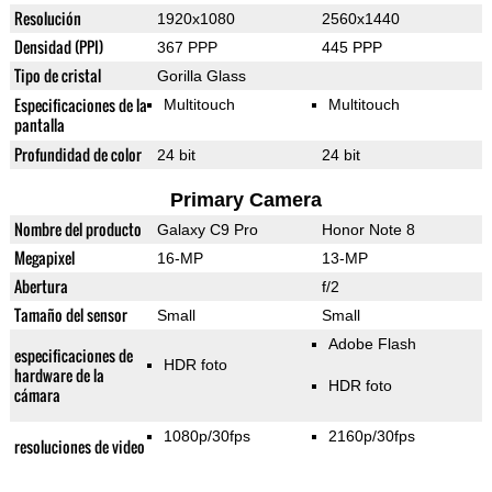
Resolución
1920x1080
2560x1440
Densidad (PPI)
367 PPP
445 PPP
Tipo de cristal
Gorilla Glass
Especificaciones de la
Multitouch
Multitouch
pantalla
Profundidad de color
24 bit
24 bit
Primary Camera
Nombre del producto
Galaxy C9 Pro
Honor Note 8
Megapixel
16-MP
13-MP
Abertura
f/2
Tamaño del sensor
Small
Small
Adobe Flash
especificaciones de
HDR foto
hardware de la
HDR foto
cámara
1080p/30fps
2160p/30fps
resoluciones de video