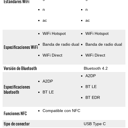
Estándares WiFi
n
n
ac
ac
WiFi Hotspot
WiFi Hotspot
Banda de radio dual
Banda de radio dual
Especificaciones WiFi
WiFi Direct
WiFi Direct
Versión de Bluetooth
Bluetooth 4.2
A2DP
A2DP
Especificaciones
BT LE
bluetooth
BT LE
BT EDR
Compatible con NFC
Funciones NFC
tipo de conector
USB Type C