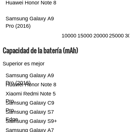
Huawei Honor Note 8
Samsung Galaxy A9
Pro (2016)
10000
15000
20000
25000
30
Capacidad de la batería (mAh)
Superior es mejor
Samsung Galaxy A9
Pro (2016)
Huawei Honor Note 8
Xiaomi Redmi Note 5
Pro
Samsung Galaxy C9
Pro
Samsung Galaxy S7
Edge
Samsung Galaxy S9+
Samsung Galaxy A7