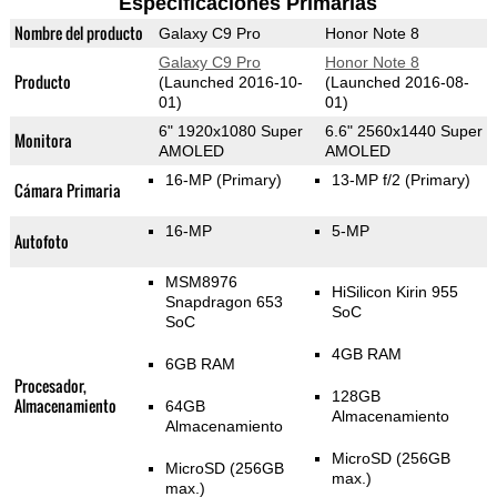
Especificaciones Primarias
Nombre del producto
Galaxy C9 Pro
Honor Note 8
Galaxy C9 Pro
Honor Note 8
Producto
(Launched 2016-10-
(Launched 2016-08-
01)
01)
6" 1920x1080 Super
6.6" 2560x1440 Super
Monitora
AMOLED
AMOLED
16-MP
(Primary)
13-MP f/2
(Primary)
Cámara Primaria
16-MP
5-MP
Autofoto
MSM8976
HiSilicon Kirin 955
Snapdragon 653
SoC
SoC
4GB RAM
6GB RAM
Procesador,
128GB
Almacenamiento
64GB
Almacenamiento
Almacenamiento
MicroSD (256GB
MicroSD (256GB
max.)
max.)