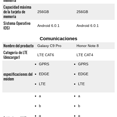
memoria
Capacidad máxima
de la tarjeta de
256GB
256GB
memoria
Sistema Operativo
Android 6.0.1
Android 6.0.1
(OS)
Comunicaciones
Nombre del producto
Galaxy C9 Pro
Honor Note 8
Categoría de LTE
LTE CAT6
LTE CAT4
(descargar)
GPRS
GPRS
especificaciones del
EDGE
EDGE
módem
LTE
LTE
a
a
b
b
g
g