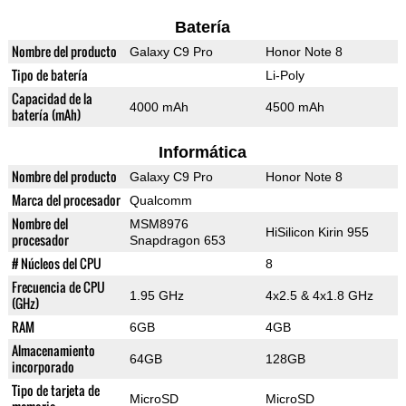
Batería
Nombre del producto
Galaxy C9 Pro
Honor Note 8
Tipo de batería
Li-Poly
Capacidad de la
4000 mAh
4500 mAh
batería (mAh)
Informática
Nombre del producto
Galaxy C9 Pro
Honor Note 8
Marca del procesador
Qualcomm
Nombre del
MSM8976
HiSilicon Kirin 955
procesador
Snapdragon 653
# Núcleos del CPU
8
Frecuencia de CPU
1.95 GHz
4x2.5 & 4x1.8 GHz
(GHz)
RAM
6GB
4GB
Almacenamiento
64GB
128GB
incorporado
Tipo de tarjeta de
MicroSD
MicroSD