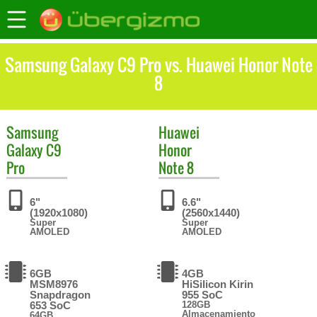
Samsung Galaxy C9 Pro vs. Huawei Honor Note
8
Samsung
Huawei
Galaxy C9
Honor
Pro
Note 8
6"
6.6"
(1920x1080)
(2560x1440)
Super
Super
AMOLED
AMOLED
6GB
4GB
MSM8976
HiSilicon Kirin
Snapdragon
955 SoC
653 SoC
128GB
Almacenamiento
64GB