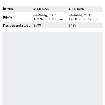
Bateria
4000 mAh
4500 mAh
IP Rating
, 189g
,
IP Rating
, 219g
,
Diseño
162.9x80.7x6.9 mm
178.8x90.9x7.2 mm
Precio de venta (USD)
$599
$425