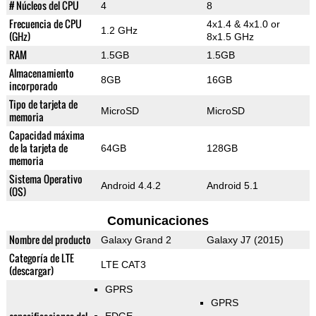
# Núcleos del CPU
4
8
Frecuencia de CPU
4x1.4 & 4x1.0 or
1.2 GHz
(GHz)
8x1.5 GHz
RAM
1.5GB
1.5GB
Almacenamiento
8GB
16GB
incorporado
Tipo de tarjeta de
MicroSD
MicroSD
memoria
Capacidad máxima
de la tarjeta de
64GB
128GB
memoria
Sistema Operativo
Android 4.4.2
Android 5.1
(OS)
Comunicaciones
Nombre del producto
Galaxy Grand 2
Galaxy J7 (2015)
Categoría de LTE
LTE CAT3
(descargar)
GPRS
GPRS