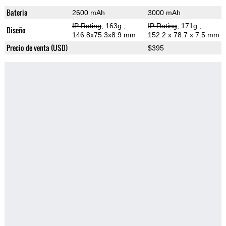
Bateria
2600 mAh
3000 mAh
IP Rating
, 163g
,
IP Rating
, 171g
,
Diseño
146.8x75.3x8.9 mm
152.2 x 78.7 x 7.5 mm
Precio de venta (USD)
$395