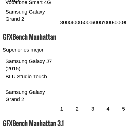
(2015)
Vodafone Smart 4G
Samsung Galaxy
Grand 2
3000
4000
5000
6000
7000
8000
90
GFXBench Manhattan
Superior es mejor
Samsung Galaxy J7
(2015)
BLU Studio Touch
Samsung Galaxy
Grand 2
1
2
3
4
5
GFXBench Manhattan 3.1