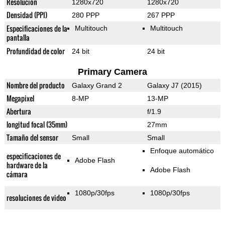
Resolución
1280x720
1280x720
Densidad (PPI)
280 PPP
267 PPP
Especificaciones de la
Multitouch
Multitouch
pantalla
Profundidad de color
24 bit
24 bit
Primary Camera
Nombre del producto
Galaxy Grand 2
Galaxy J7 (2015)
Megapixel
8-MP
13-MP
Abertura
f/1.9
longitud focal (35mm)
27mm
Tamaño del sensor
Small
Small
Enfoque automático
especificaciones de
Adobe Flash
hardware de la
Adobe Flash
cámara
1080p/30fps
1080p/30fps
resoluciones de video