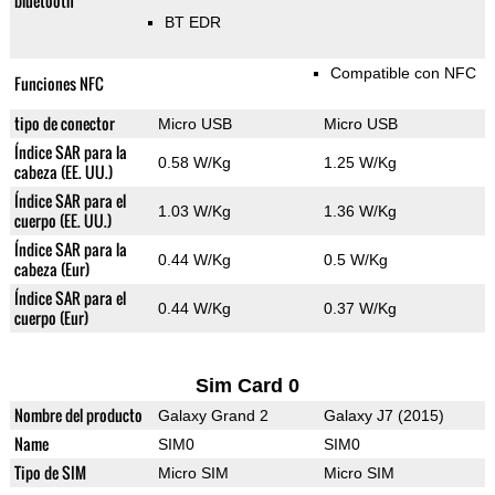
bluetooth
BT EDR
Compatible con NFC
Funciones NFC
tipo de conector
Micro USB
Micro USB
Índice SAR para la
0.58 W/Kg
1.25 W/Kg
cabeza (EE. UU.)
Índice SAR para el
1.03 W/Kg
1.36 W/Kg
cuerpo (EE. UU.)
Índice SAR para la
0.44 W/Kg
0.5 W/Kg
cabeza (Eur)
Índice SAR para el
0.44 W/Kg
0.37 W/Kg
cuerpo (Eur)
Sim Card 0
Nombre del producto
Galaxy Grand 2
Galaxy J7 (2015)
Name
SIM0
SIM0
Tipo de SIM
Micro SIM
Micro SIM