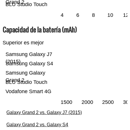
Grand 2
BLU Studio Touch
4
6
8
10
12
Capacidad de la batería (mAh)
Superior es mejor
Samsung Galaxy J7
(2015)
Samsung Galaxy S4
Samsung Galaxy
Grand 2
BLU Studio Touch
Vodafone Smart 4G
1500
2000
2500
30
Galaxy Grand 2 vs. Galaxy J7 (2015)
Galaxy Grand 2 vs. Galaxy S4