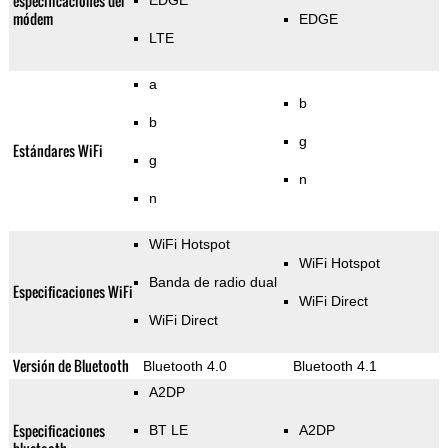
especificaciones del
EDGE
módem
EDGE
LTE
a
b
b
g
Estándares WiFi
g
n
n
WiFi Hotspot
WiFi Hotspot
Banda de radio dual
Especificaciones WiFi
WiFi Direct
WiFi Direct
Versión de Bluetooth
Bluetooth 4.0
Bluetooth 4.1
A2DP
Especificaciones
BT LE
A2DP