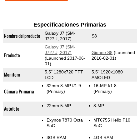
Especificaciones Primarias
Galaxy J7 (SM-
Nombre del producto
S8
J727U, 2017)
Galaxy J7 (SM-
J727U, 2017)
Gionee S8
(Launched
Producto
(Launched 2017-06-
2016-02-01)
01)
5.5" 1280x720 TFT
5.5" 1920x1080
Monitora
LCD
AMOLED
32mm 8-MP f/1.9
16-MP f/1.8
Cámara Primaria
(Primary)
(Primary)
22mm 5-MP
8-MP
Autofoto
Exynos 7870 Octa
MT6755 Helio P10
SoC
SoC
3GB RAM
4GB RAM