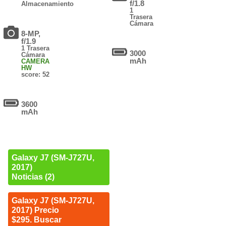
f/1.8
Almacenamiento
1
Trasera
Cámara
8-MP,
f/1.9
1 Trasera
3000
Cámara
mAh
CAMERA
HW
score: 52
3600
mAh
Galaxy J7 (SM-J727U,
2017)
Noticias (2)
Galaxy J7 (SM-J727U,
2017) Precio
$295. Buscar