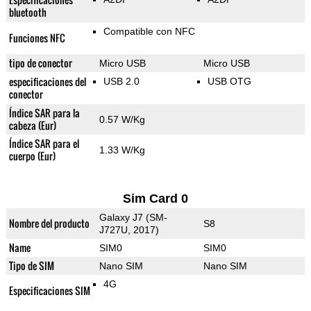
bluetooth
Compatible con NFC
Funciones NFC
tipo de conector
Micro USB
Micro USB
especificaciones del
USB 2.0
USB OTG
conector
Índice SAR para la
0.57 W/Kg
cabeza (Eur)
Índice SAR para el
1.33 W/Kg
cuerpo (Eur)
Sim Card 0
Galaxy J7 (SM-
Nombre del producto
S8
J727U, 2017)
Name
SIM0
SIM0
Tipo de SIM
Nano SIM
Nano SIM
4G
Especificaciones SIM