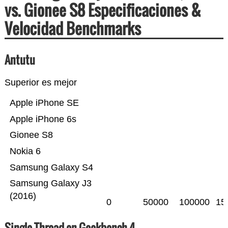
vs. Gionee S8 Especificaciones &
Velocidad Benchmarks
Antutu
Superior es mejor
Apple iPhone SE
Apple iPhone 6s
Gionee S8
Nokia 6
Samsung Galaxy S4
Samsung Galaxy J3
(2016)
0
50000
100000
15
Single-Thread en Geekbench 4