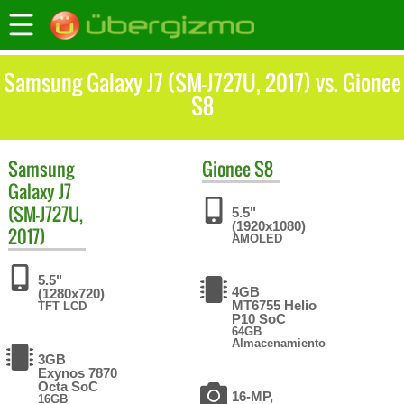
Samsung Galaxy J7 (SM-J727U, 2017) vs. Gionee
S8
Samsung
Gionee
S8
Galaxy J7
(SM-J727U,
5.5"
(1920x1080)
2017)
AMOLED
5.5"
4GB
(1280x720)
MT6755 Helio
TFT LCD
P10 SoC
64GB
Almacenamiento
3GB
Exynos 7870
Octa SoC
16-MP,
16GB