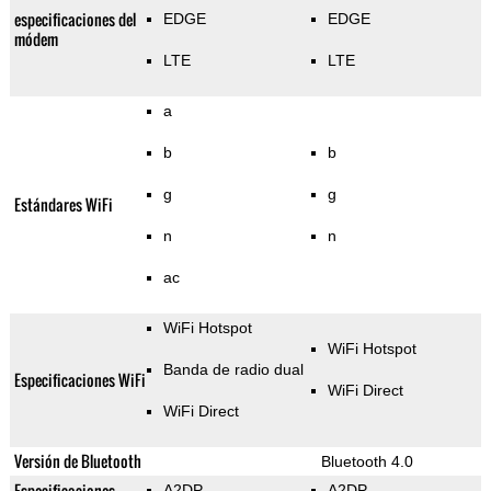
especificaciones del
EDGE
EDGE
módem
LTE
LTE
a
b
b
g
g
Estándares WiFi
n
n
ac
WiFi Hotspot
WiFi Hotspot
Banda de radio dual
Especificaciones WiFi
WiFi Direct
WiFi Direct
Versión de Bluetooth
Bluetooth 4.0
Especificaciones
A2DP
A2DP