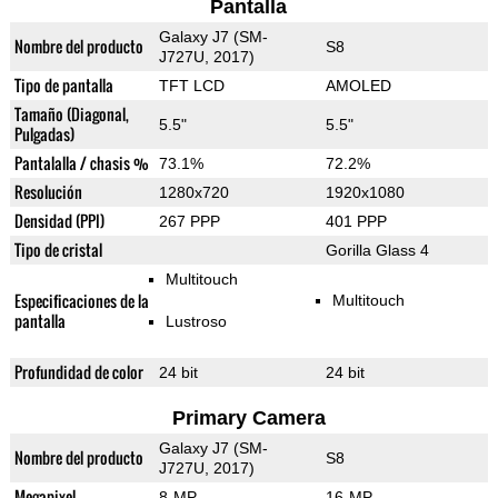
Pantalla
Galaxy J7 (SM-
Nombre del producto
S8
J727U, 2017)
Tipo de pantalla
TFT LCD
AMOLED
Tamaño (Diagonal,
5.5"
5.5"
Pulgadas)
Pantalalla / chasis %
73.1%
72.2%
Resolución
1280x720
1920x1080
Densidad (PPI)
267 PPP
401 PPP
Tipo de cristal
Gorilla Glass 4
Multitouch
Especificaciones de la
Multitouch
pantalla
Lustroso
Profundidad de color
24 bit
24 bit
Primary Camera
Galaxy J7 (SM-
Nombre del producto
S8
J727U, 2017)
Megapixel
8-MP
16-MP