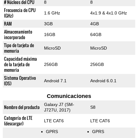
# Núcleos del CPU
8
8
Frecuencia de CPU
1.6 GHz
4x1.9 & 4x1.0 GHz
(GHz)
RAM
3GB
4GB
Almacenamiento
16GB
64GB
incorporado
Tipo de tarjeta de
MicroSD
MicroSD
memoria
Capacidad máxima
de la tarjeta de
256GB
256GB
memoria
Sistema Operativo
Android 7.1
Android 6.0.1
(OS)
Comunicaciones
Galaxy J7 (SM-
Nombre del producto
S8
J727U, 2017)
Categoría de LTE
LTE CAT6
LTE CAT6
(descargar)
GPRS
GPRS