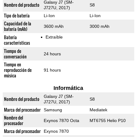
Galaxy J7 (SM-
Nombre del producto
S8
J727U, 2017)
Tipo de batería
Li-Ion
Li-Ion
Capacidad de la
3600 mAh
3000 mAh
batería (mAh)
Batería
Extraíble
características
Tiempo de
24 hours
conversación
Tiempo en
reproducción de
91 hours
música
Informática
Galaxy J7 (SM-
Nombre del producto
S8
J727U, 2017)
Marca del procesador
Samsung
Mediatek
Nombre del
Exynos 7870 Octa
MT6755 Helio P10
procesador
Marca del procesador
Exynos 7870