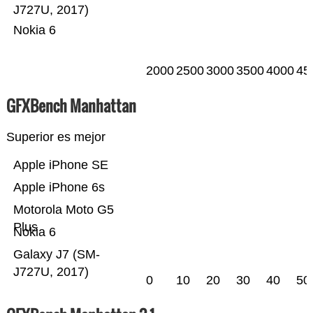
J727U, 2017)
Nokia 6
2000
2500
3000
3500
4000
45
GFXBench Manhattan
Superior es mejor
Apple iPhone SE
Apple iPhone 6s
Motorola Moto G5
Plus
Nokia 6
Galaxy J7 (SM-
J727U, 2017)
0
10
20
30
40
50