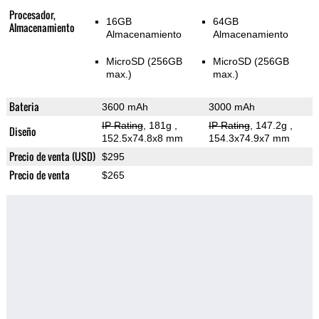
Procesador,
16GB
64GB
Almacenamiento
Almacenamiento
Almacenamiento
MicroSD (256GB
MicroSD (256GB
max.)
max.)
Bateria
3600 mAh
3000 mAh
IP Rating
, 181g
,
IP Rating
, 147.2g
,
Diseño
152.5x74.8x8 mm
154.3x74.9x7 mm
Precio de venta (USD)
$295
Precio de venta
$265