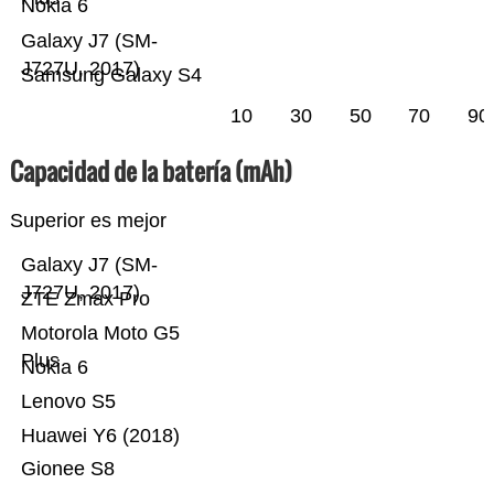
Nokia 6
Galaxy J7 (SM-
J727U, 2017)
Samsung Galaxy S4
10
30
50
70
90
Capacidad de la batería (mAh)
Superior es mejor
Galaxy J7 (SM-
J727U, 2017)
ZTE Zmax Pro
Motorola Moto G5
Plus
Nokia 6
Lenovo S5
Huawei Y6 (2018)
Gionee S8