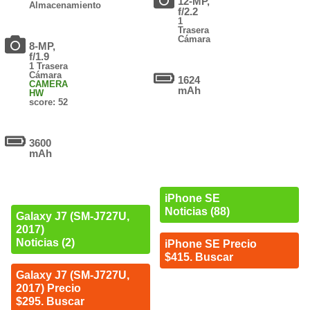
12-MP,
Almacenamiento
f/2.2
1
Trasera
Cámara
8-MP,
f/1.9
1 Trasera
Cámara
1624
CAMERA
mAh
HW
score: 52
3600
mAh
iPhone SE
Noticias (88)
Galaxy J7 (SM-J727U,
2017)
Noticias (2)
iPhone SE Precio
$415. Buscar
Galaxy J7 (SM-J727U,
2017) Precio
$295. Buscar