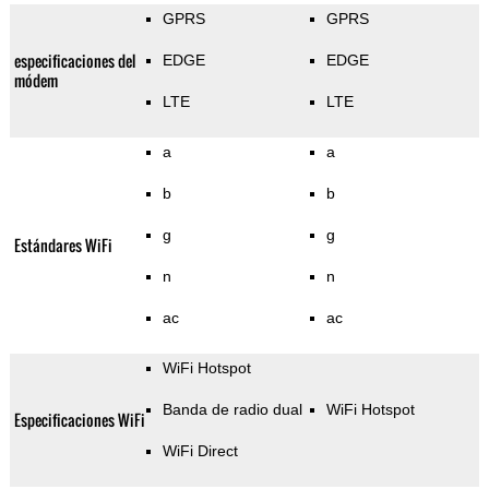
GPRS
GPRS
especificaciones del
EDGE
EDGE
módem
LTE
LTE
a
a
b
b
g
g
Estándares WiFi
n
n
ac
ac
WiFi Hotspot
Banda de radio dual
WiFi Hotspot
Especificaciones WiFi
WiFi Direct