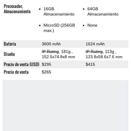
Procesador,
16GB
64GB
Almacenamiento
Almacenamiento
Almacenamiento
MicroSD (256GB
None
max.)
Bateria
3600 mAh
1624 mAh
IP Rating
, 181g
,
IP Rating
, 113g
,
Diseño
152.5x74.8x8 mm
123.8x58.6x7.6 mm
Precio de venta (USD)
$295
$415
Precio de venta
$265