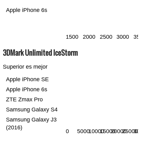
Apple iPhone 6s
1500
2000
2500
3000
35
3DMark Unlimited IceStorm
Superior es mejor
Apple iPhone SE
Apple iPhone 6s
ZTE Zmax Pro
Samsung Galaxy S4
Samsung Galaxy J3
(2016)
0
5000
10000
15000
20000
25000
30