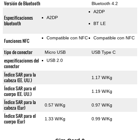
Versión de Bluetooth
Bluetooth 4.2
A2DP
Especificaciones
A2DP
bluetooth
BT LE
Compatible con NFC
Compatible con NFC
Funciones NFC
tipo de conector
Micro USB
USB Type C
especificaciones del
USB 2.0
conector
Índice SAR para la
1.17 W/Kg
cabeza (EE. UU.)
Índice SAR para el
1.19 W/Kg
cuerpo (EE. UU.)
Índice SAR para la
0.57 W/Kg
0.97 W/Kg
cabeza (Eur)
Índice SAR para el
1.33 W/Kg
0.99 W/Kg
cuerpo (Eur)