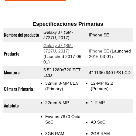
Especificaciones Primarias
Galaxy J7 (SM-
Nombre del producto
iPhone SE
J727U, 2017)
Galaxy J7 (SM-
J727U, 2017)
iPhone SE
(Launched
Producto
(Launched 2017-06-
2016-03-01)
01)
5.5" 1280x720 TFT
Monitora
4" 1136x640 IPS LCD
LCD
32mm 8-MP f/1.9
12-MP f/2.2
Cámara Primaria
(Primary)
(Primary)
22mm 5-MP
1.2-MP
Autofoto
Exynos 7870 Octa
SoC
A9 SoC
3GB RAM
2GB RAM