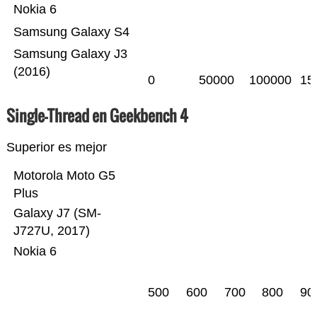
Nokia 6
Samsung Galaxy S4
Samsung Galaxy J3
(2016)
0
50000
100000
15
Single-Thread en Geekbench 4
Superior es mejor
Motorola Moto G5
Plus
Galaxy J7 (SM-
J727U, 2017)
Nokia 6
500
600
700
800
90