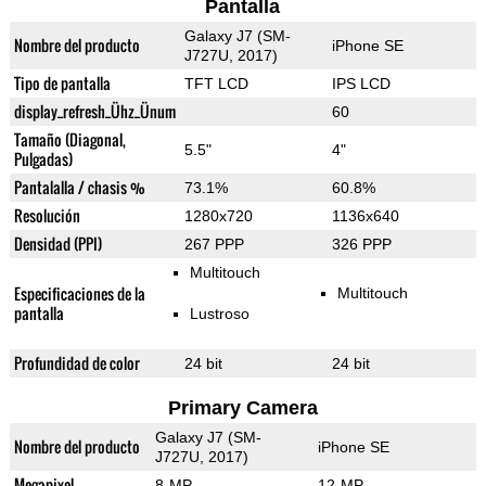
Pantalla
Galaxy J7 (SM-
Nombre del producto
iPhone SE
J727U, 2017)
Tipo de pantalla
TFT LCD
IPS LCD
display_refresh_Ühz_Ünum
60
Tamaño (Diagonal,
5.5"
4"
Pulgadas)
Pantalalla / chasis %
73.1%
60.8%
Resolución
1280x720
1136x640
Densidad (PPI)
267 PPP
326 PPP
Multitouch
Especificaciones de la
Multitouch
pantalla
Lustroso
Profundidad de color
24 bit
24 bit
Primary Camera
Galaxy J7 (SM-
Nombre del producto
iPhone SE
J727U, 2017)
Megapixel
8-MP
12-MP