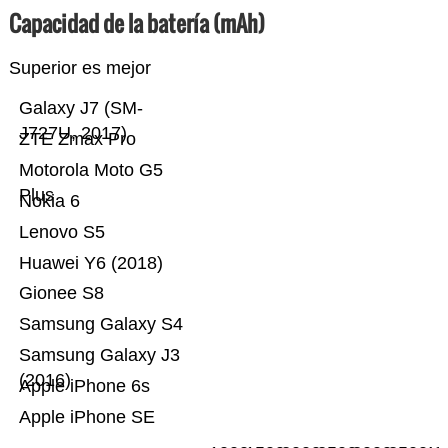
Capacidad de la batería (mAh)
Superior es mejor
Galaxy J7 (SM-
J727U, 2017)
ZTE Zmax Pro
Motorola Moto G5
Plus
Nokia 6
Lenovo S5
Huawei Y6 (2018)
Gionee S8
Samsung Galaxy S4
Samsung Galaxy J3
(2016)
Apple iPhone 6s
Apple iPhone SE