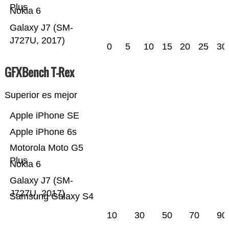
Plus
Nokia 6
Galaxy J7 (SM-
J727U, 2017)
0
5
10
15
20
25
30
GFXBench T-Rex
Superior es mejor
Apple iPhone SE
Apple iPhone 6s
Motorola Moto G5
Plus
Nokia 6
Galaxy J7 (SM-
J727U, 2017)
Samsung Galaxy S4
10
30
50
70
90