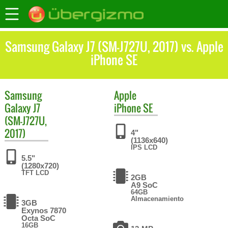
Samsung Galaxy J7 (SM-J727U, 2017) vs. Apple
iPhone SE
Samsung
Apple
Galaxy J7
iPhone SE
(SM-J727U,
2017)
4"
(1136x640)
IPS LCD
5.5"
(1280x720)
TFT LCD
2GB
A9 SoC
64GB
Almacenamiento
3GB
Exynos 7870
Octa SoC
16GB