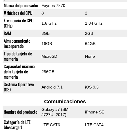
Marca del procesador
Exynos 7870
# Núcleos del CPU
8
2
Frecuencia de CPU
1.6 GHz
1.84 GHz
(GHz)
RAM
3GB
2GB
Almacenamiento
16GB
64GB
incorporado
Tipo de tarjeta de
MicroSD
None
memoria
Capacidad máxima
de la tarjeta de
256GB
memoria
Sistema Operativo
Android 7.1
iOS 9.3
(OS)
Comunicaciones
Galaxy J7 (SM-
Nombre del producto
iPhone SE
J727U, 2017)
Categoría de LTE
LTE CAT6
LTE CAT4
(descargar)