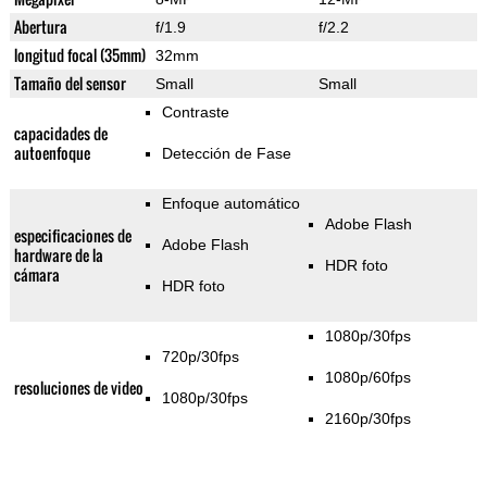
Abertura
f/1.9
f/2.2
longitud focal (35mm)
32mm
Tamaño del sensor
Small
Small
Contraste
capacidades de
autoenfoque
Detección de Fase
Enfoque automático
Adobe Flash
especificaciones de
Adobe Flash
hardware de la
HDR foto
cámara
HDR foto
1080p/30fps
720p/30fps
1080p/60fps
resoluciones de video
1080p/30fps
2160p/30fps