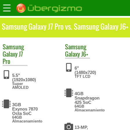
Samsung Galaxy J7 Pro vs. Samsung Galaxy J6+
Samsung
Samsung
Galaxy J7
Galaxy J6+
Pro
6"
(1480x720)
5.5"
TFT LCD
(1920x1080)
Super
AMOLED
4GB
Snapdragon
425 SoC
3GB
64GB
Exynos 7870
Almacenamiento
Octa SoC
64GB
Almacenamiento
13-MP,