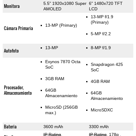
5.5" 1920x1080 Super
6" 1480x720 TFT
Monitora
AMOLED
LCD
13-MP f/1.9
(Primary)
13-MP
(Primary)
Cámara Primaria
5-MP f/2.2
13-MP
8-MP f/1.9
Autofoto
Exynos 7870 Octa
Snapdragon 425
SoC
SoC
3GB RAM
4GB RAM
Procesador,
64GB
Almacenamiento
64GB
Almacenamiento
Almacenamiento
MicroSD (256GB
MicroSDXC
max.)
Bateria
3600 mAh
3300 mAh
IP Rating
,
IP Rating
, 178g
,