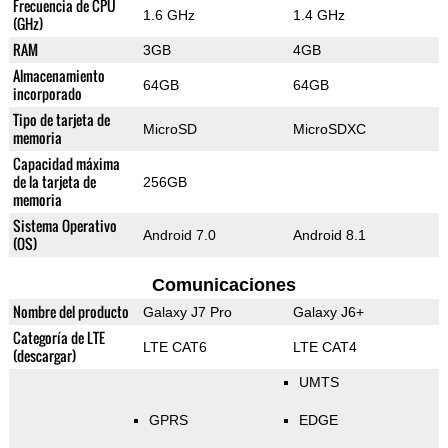
Frecuencia de CPU
1.6 GHz
1.4 GHz
(GHz)
RAM
3GB
4GB
Almacenamiento
64GB
64GB
incorporado
Tipo de tarjeta de
MicroSD
MicroSDXC
memoria
Capacidad máxima
de la tarjeta de
256GB
memoria
Sistema Operativo
Android 7.0
Android 8.1
(OS)
Comunicaciones
Nombre del producto
Galaxy J7 Pro
Galaxy J6+
Categoría de LTE
LTE CAT6
LTE CAT4
(descargar)
UMTS
GPRS
EDGE