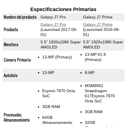
Especificaciones Primarias
Nombre del producto
Galaxy J7 Pro
Galaxy J7 Prime
Galaxy J7 Pro
Galaxy J7 Prime
Producto
(Launched 2017-06-
(Launched 2016-08-
01)
01)
5.5" 1920x1080 Super
5.5" 1920x1080 Super
Monitora
AMOLED
AMOLED
13-MP f/1.9
13-MP
(Primary)
Cámara Primaria
(Primary)
13-MP
8-MP
Autofoto
MSM8952
Exynos 7870 Octa
Snapdragon
SoC
617Exynos 7870
Octa SoC
3GB RAM
3GB RAM
Procesador,
64GB
Almacenamiento
Almacenamiento
32GB