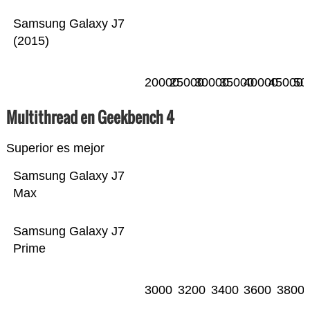
Samsung Galaxy J7
(2015)
20000
25000
30000
35000
40000
45000
50
Multithread en Geekbench 4
Superior es mejor
Samsung Galaxy J7
Max
Samsung Galaxy J7
Prime
3000
3200
3400
3600
3800