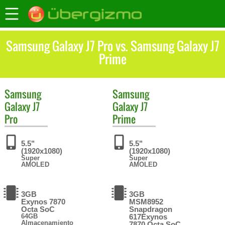
Samsung Galaxy J7 Pro vs. Samsung Galaxy J7
Prime
Samsung
Samsung
Galaxy J7
Galaxy J7
Pro
Prime
5.5"
5.5"
(1920x1080)
(1920x1080)
Super
Super
AMOLED
AMOLED
3GB
3GB
Exynos 7870
MSM8952
Octa SoC
Snapdragon
64GB
617Exynos
Almacenamiento
7870 Octa SoC