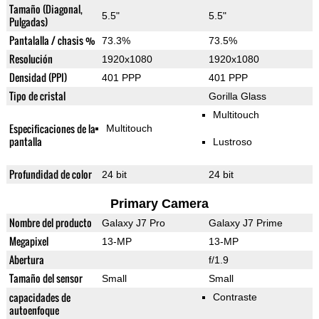
Tamaño (Diagonal,
5.5"
5.5"
Pulgadas)
Pantalalla / chasis %
73.3%
73.5%
Resolución
1920x1080
1920x1080
Densidad (PPI)
401 PPP
401 PPP
Tipo de cristal
Gorilla Glass
Multitouch
Especificaciones de la
Multitouch
pantalla
Lustroso
Profundidad de color
24 bit
24 bit
Primary Camera
Nombre del producto
Galaxy J7 Pro
Galaxy J7 Prime
Megapixel
13-MP
13-MP
Abertura
f/1.9
Tamaño del sensor
Small
Small
capacidades de
Contraste
autoenfoque