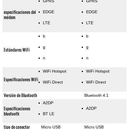
GPRS
GPRS
especificaciones del
EDGE
EDGE
módem
LTE
LTE
b
b
g
g
Estándares WiFi
n
n
WiFi Hotspot
WiFi Hotspot
Especificaciones WiFi
WiFi Direct
WiFi Direct
Versión de Bluetooth
Bluetooth 4.1
A2DP
Especificaciones
A2DP
bluetooth
BT LE
tipo de conector
Micro USB
Micro USB