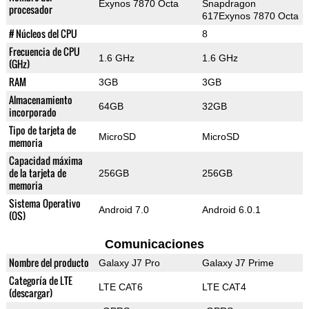
Exynos 7870 Octa
Snapdragon
procesador
617Exynos 7870 Octa
# Núcleos del CPU
8
Frecuencia de CPU
1.6 GHz
1.6 GHz
(GHz)
RAM
3GB
3GB
Almacenamiento
64GB
32GB
incorporado
Tipo de tarjeta de
MicroSD
MicroSD
memoria
Capacidad máxima
de la tarjeta de
256GB
256GB
memoria
Sistema Operativo
Android 7.0
Android 6.0.1
(OS)
Comunicaciones
Nombre del producto
Galaxy J7 Pro
Galaxy J7 Prime
Categoría de LTE
LTE CAT6
LTE CAT4
(descargar)