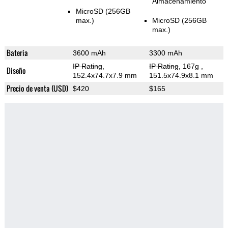
Almacenamiento
MicroSD (256GB
max.)
MicroSD (256GB
max.)
Bateria
3600 mAh
3300 mAh
IP Rating
,
IP Rating
, 167g
,
Diseño
152.4x74.7x7.9 mm
151.5x74.9x8.1 mm
Precio de venta (USD)
$420
$165