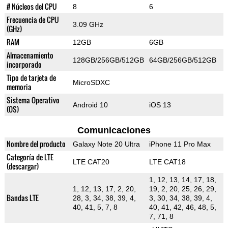
# Núcleos del CPU
8
6
Frecuencia de CPU
3.09 GHz
(GHz)
RAM
12GB
6GB
Almacenamiento
128GB/256GB/512GB
64GB/256GB/512GB
incorporado
Tipo de tarjeta de
MicroSDXC
memoria
Sistema Operativo
Android 10
iOS 13
(OS)
Comunicaciones
Nombre del producto
Galaxy Note 20 Ultra
iPhone 11 Pro Max
Categoría de LTE
LTE CAT20
LTE CAT18
(descargar)
1, 12, 13, 14, 17, 18,
1, 12, 13, 17, 2, 20,
19, 2, 20, 25, 26, 29,
Bandas LTE
28, 3, 34, 38, 39, 4,
3, 30, 34, 38, 39, 4,
40, 41, 5, 7, 8
40, 41, 42, 46, 48, 5,
7, 71, 8