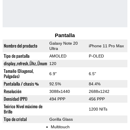
Pantalla
Galaxy Note 20
Nombre del producto
iPhone 11 Pro Max
Ultra
Tipo de pantalla
AMOLED
P-OLED
display_refresh_Ühz_Ünum
120
Tamaño (Diagonal,
6.9"
6.5"
Pulgadas)
Pantalalla / chasis %
92.5%
84.4%
Resolución
3088x1440
2688x1242
Densidad (PPI)
494 PPP
456 PPP
Teórico Nivel máximo de
1200 NITs
Brillo
Tipo de cristal
Gorilla Glass
Multitouch