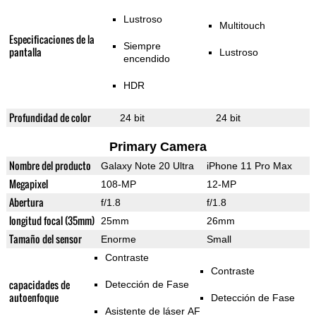
Lustroso
Multitouch
Especificaciones de la
Siempre
pantalla
Lustroso
encendido
HDR
Profundidad de color
24 bit
24 bit
Primary Camera
Nombre del producto
Galaxy Note 20 Ultra
iPhone 11 Pro Max
Megapixel
108-MP
12-MP
Abertura
f/1.8
f/1.8
longitud focal (35mm)
25mm
26mm
Tamaño del sensor
Enorme
Small
Contraste
Contraste
capacidades de
Detección de Fase
autoenfoque
Detección de Fase
Asistente de láser AF