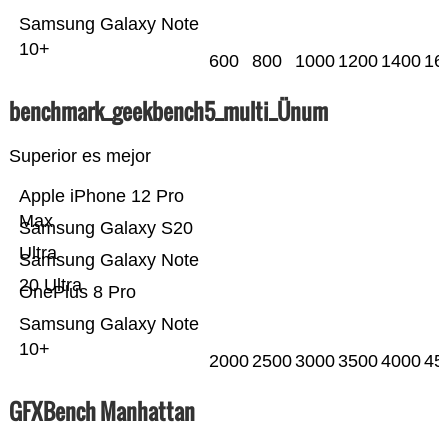
Samsung Galaxy Note
10+
600
800
1000
1200
1400
16
benchmark_geekbench5_multi_Ünum
Superior es mejor
Apple iPhone 12 Pro
Max
Samsung Galaxy S20
Ultra
Samsung Galaxy Note
20 Ultra
OnePlus 8 Pro
Samsung Galaxy Note
10+
2000
2500
3000
3500
4000
45
GFXBench Manhattan