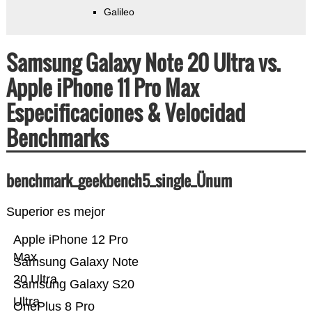
Galileo
Samsung Galaxy Note 20 Ultra vs.
Apple iPhone 11 Pro Max
Especificaciones & Velocidad
Benchmarks
benchmark_geekbench5_single_Ünum
Superior es mejor
Apple iPhone 12 Pro
Max
Samsung Galaxy Note
20 Ultra
Samsung Galaxy S20
Ultra
OnePlus 8 Pro