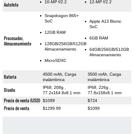
10-MP f/2.2
12-MP f/2.2
Autofoto
Snapdragon 865+
SoC
Apple A13 Bionic
SoC
12GB RAM
Procesador,
6GB RAM
Almacenamiento
128GB/256GB/512GB
Almacenamiento
64GB/256GB/512GB
Almacenamiento
MicroSDXC
4500 mAh, Carga
3500 mAh, Carga
Bateria
inalámbrica
inalámbrica
IP68, 208g
,
IP68, 226g
,
Diseño
77.2x164.8x8.1 mm
77.8x158x8.1 mm
Precio de venta (USD)
$1099
$724
Precio de venta
$1299.99
$1099