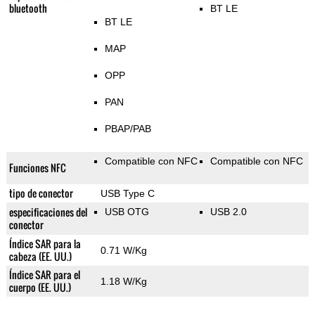
bluetooth
BT LE
BT LE
MAP
OPP
PAN
PBAP/PAB
Compatible con NFC
Compatible con NFC
Funciones NFC
tipo de conector
USB Type C
especificaciones del
USB OTG
USB 2.0
conector
Índice SAR para la
0.71 W/Kg
cabeza (EE. UU.)
Índice SAR para el
1.18 W/Kg
cuerpo (EE. UU.)