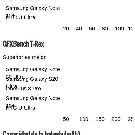
Samsung Galaxy Note
10+
HTC U Ultra
20
40
60
80
100
12
GFXBench T-Rex
Superior es mejor
Samsung Galaxy Note
20 Ultra
Samsung Galaxy S20
Ultra
OnePlus 8 Pro
Samsung Galaxy Note
10+
HTC U Ultra
50
100
150
200
25
Capacidad de la batería (mAh)