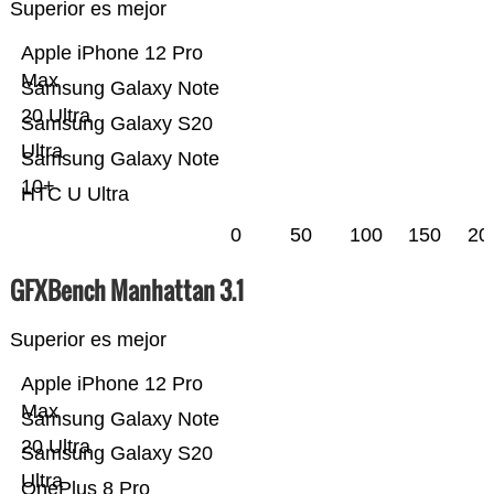
Superior es mejor
Apple iPhone 12 Pro
Max
Samsung Galaxy Note
20 Ultra
Samsung Galaxy S20
Ultra
Samsung Galaxy Note
10+
HTC U Ultra
0
50
100
150
20
GFXBench Manhattan 3.1
Superior es mejor
Apple iPhone 12 Pro
Max
Samsung Galaxy Note
20 Ultra
Samsung Galaxy S20
Ultra
OnePlus 8 Pro