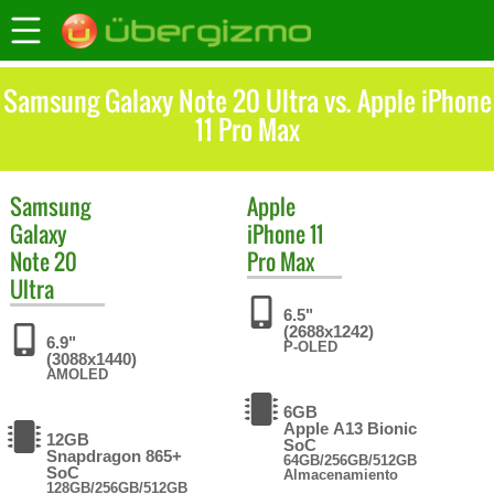
Samsung Galaxy Note 20 Ultra vs. Apple iPhone
11 Pro Max
Samsung
Apple
Galaxy
iPhone 11
Note 20
Pro Max
Ultra
6.5"
(2688x1242)
6.9"
P-OLED
(3088x1440)
AMOLED
6GB
Apple A13 Bionic
12GB
SoC
Snapdragon 865+
64GB/256GB/512GB
SoC
Almacenamiento
128GB/256GB/512GB