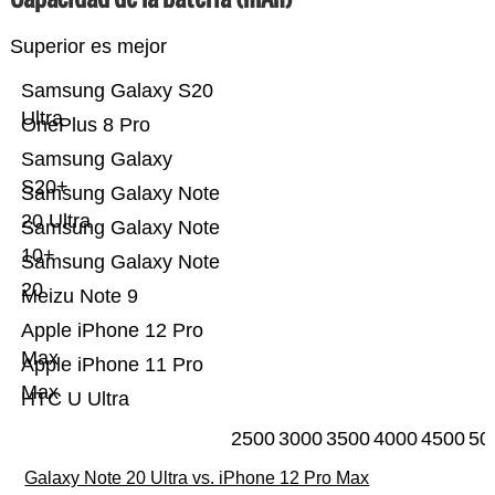
Superior es mejor
Samsung Galaxy S20
Ultra
OnePlus 8 Pro
Samsung Galaxy
S20+
Samsung Galaxy Note
20 Ultra
Samsung Galaxy Note
10+
Samsung Galaxy Note
20
Meizu Note 9
Apple iPhone 12 Pro
Max
Apple iPhone 11 Pro
Max
HTC U Ultra
2500
3000
3500
4000
4500
50
Galaxy Note 20 Ultra vs. iPhone 12 Pro Max