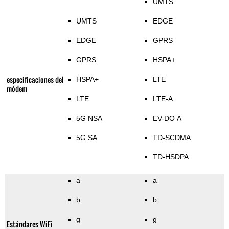
UMTS
UMTS
EDGE
EDGE
GPRS
GPRS
HSPA+
especificaciones del
HSPA+
LTE
módem
LTE
LTE-A
5G NSA
EV-DO A
5G SA
TD-SCDMA
TD-HSDPA
a
a
b
b
g
g
Estándares WiFi