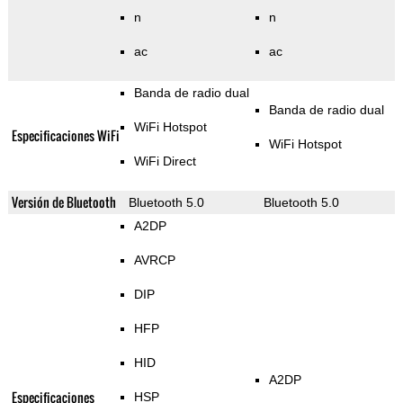
n
n
ac
ac
Banda de radio dual
Banda de radio dual
WiFi Hotspot
Especificaciones WiFi
WiFi Hotspot
WiFi Direct
Versión de Bluetooth
Bluetooth 5.0
Bluetooth 5.0
A2DP
AVRCP
DIP
HFP
HID
A2DP
Especificaciones
HSP