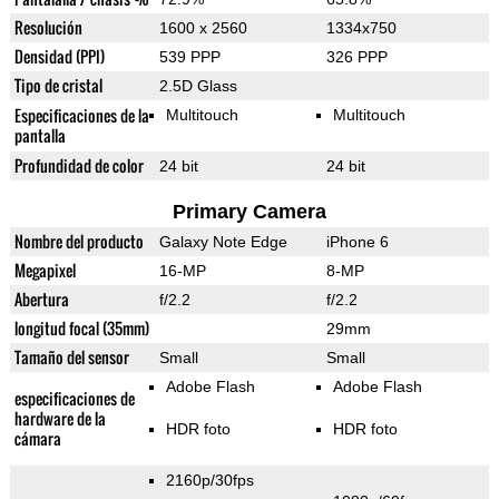
Resolución
1600 x 2560
1334x750
Densidad (PPI)
539 PPP
326 PPP
Tipo de cristal
2.5D Glass
Especificaciones de la
Multitouch
Multitouch
pantalla
Profundidad de color
24 bit
24 bit
Primary Camera
Nombre del producto
Galaxy Note Edge
iPhone 6
Megapixel
16-MP
8-MP
Abertura
f/2.2
f/2.2
longitud focal (35mm)
29mm
Tamaño del sensor
Small
Small
Adobe Flash
Adobe Flash
especificaciones de
hardware de la
HDR foto
HDR foto
cámara
2160p/30fps