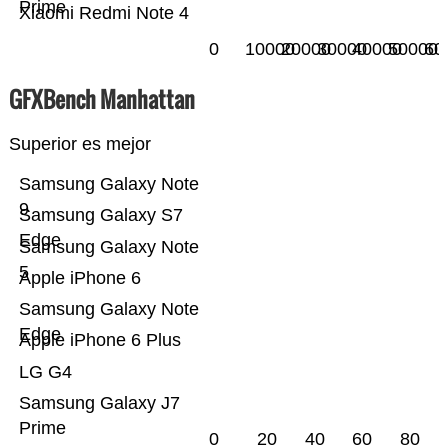
Prime
Xiaomi Redmi Note 4
0
10000
20000
30000
40000
50000
60
GFXBench Manhattan
Superior es mejor
Samsung Galaxy Note
9
Samsung Galaxy S7
Edge
Samsung Galaxy Note
5
Apple iPhone 6
Samsung Galaxy Note
Edge
Apple iPhone 6 Plus
LG G4
Samsung Galaxy J7
Prime
0
20
40
60
80