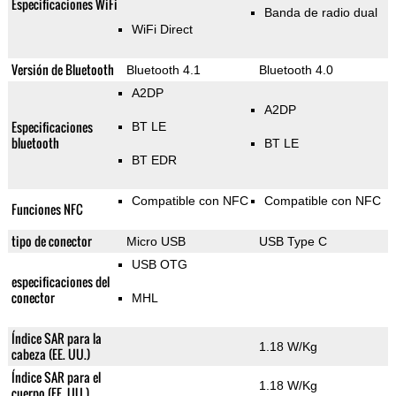
Especificaciones WiFi
Banda de radio dual
WiFi Direct
Versión de Bluetooth
Bluetooth 4.1
Bluetooth 4.0
A2DP
A2DP
Especificaciones
BT LE
bluetooth
BT LE
BT EDR
Compatible con NFC
Compatible con NFC
Funciones NFC
tipo de conector
Micro USB
USB Type C
USB OTG
especificaciones del
conector
MHL
Índice SAR para la
1.18 W/Kg
cabeza (EE. UU.)
Índice SAR para el
1.18 W/Kg
cuerpo (EE. UU.)