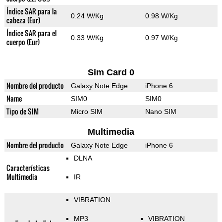
Índice SAR para la
0.24 W/Kg
0.98 W/Kg
cabeza (Eur)
Índice SAR para el
0.33 W/Kg
0.97 W/Kg
cuerpo (Eur)
Sim Card 0
Nombre del producto
Galaxy Note Edge
iPhone 6
Name
SIM0
SIM0
Tipo de SIM
Micro SIM
Nano SIM
Multimedia
Nombre del producto
Galaxy Note Edge
iPhone 6
DLNA
Características
Multimedia
IR
VIBRATION
MP3
VIBRATION