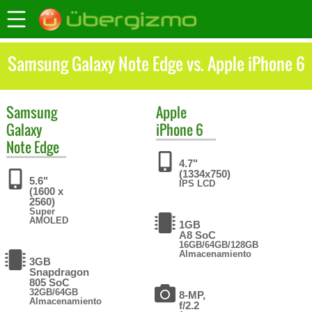
Samsung Galaxy Note Edge vs. Apple iPhone 6
Samsung
Apple
Galaxy
iPhone 6
Note Edge
4.7"
(1334x750)
5.6"
IPS LCD
(1600 x
2560)
Super
AMOLED
1GB
A8 SoC
16GB/64GB/128GB
Almacenamiento
3GB
Snapdragon
805 SoC
32GB/64GB
8-MP,
Almacenamiento
f/2.2