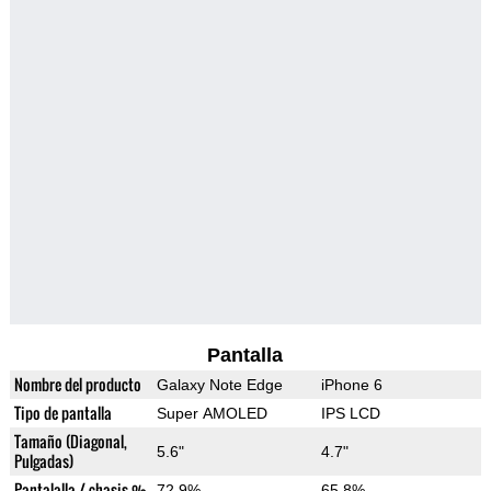
Pantalla
Nombre del producto
Galaxy Note Edge
iPhone 6
Tipo de pantalla
Super AMOLED
IPS LCD
Tamaño (Diagonal,
5.6"
4.7"
Pulgadas)
Pantalalla / chasis %
72.9%
65.8%