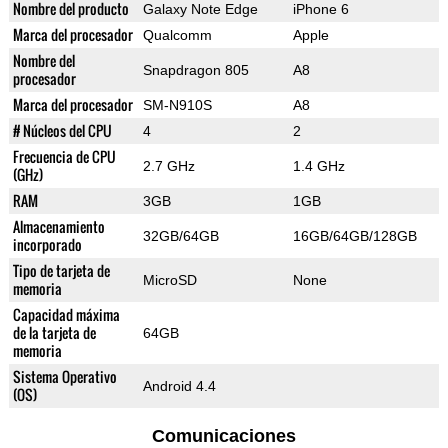
Nombre del producto
Galaxy Note Edge
iPhone 6
Marca del procesador
Qualcomm
Apple
Nombre del
Snapdragon 805
A8
procesador
Marca del procesador
SM-N910S
A8
# Núcleos del CPU
4
2
Frecuencia de CPU
2.7 GHz
1.4 GHz
(GHz)
RAM
3GB
1GB
Almacenamiento
32GB/64GB
16GB/64GB/128GB
incorporado
Tipo de tarjeta de
MicroSD
None
memoria
Capacidad máxima
de la tarjeta de
64GB
memoria
Sistema Operativo
Android 4.4
(OS)
Comunicaciones