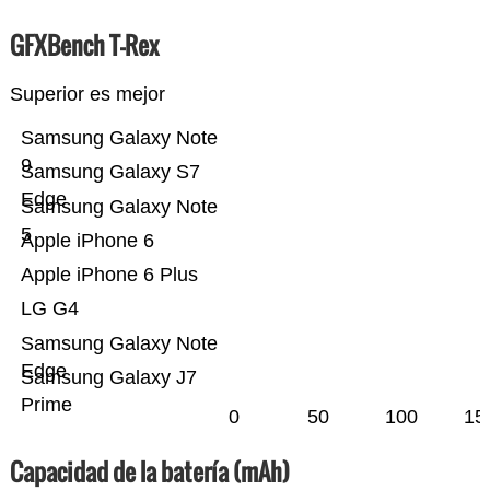
GFXBench T-Rex
Superior es mejor
Samsung Galaxy Note
9
Samsung Galaxy S7
Edge
Samsung Galaxy Note
5
Apple iPhone 6
Apple iPhone 6 Plus
LG G4
Samsung Galaxy Note
Edge
Samsung Galaxy J7
Prime
0
50
100
15
Capacidad de la batería (mAh)