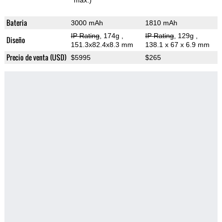
max.)
Bateria
3000 mAh
1810 mAh
IP Rating
, 174g
,
IP Rating
, 129g
,
Diseño
151.3x82.4x8.3 mm
138.1 x 67 x 6.9 mm
Precio de venta (USD)
$5995
$265