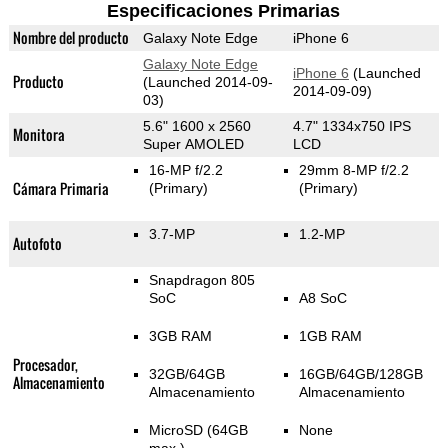
Especificaciones Primarias
Nombre del producto
Galaxy Note Edge
iPhone 6
Galaxy Note Edge
iPhone 6
(Launched
Producto
(Launched 2014-09-
2014-09-09)
03)
5.6" 1600 x 2560
4.7" 1334x750 IPS
Monitora
Super AMOLED
LCD
16-MP f/2.2
29mm 8-MP f/2.2
Cámara Primaria
(Primary)
(Primary)
3.7-MP
1.2-MP
Autofoto
Snapdragon 805
SoC
A8 SoC
3GB RAM
1GB RAM
Procesador,
32GB/64GB
16GB/64GB/128GB
Almacenamiento
Almacenamiento
Almacenamiento
MicroSD (64GB
None