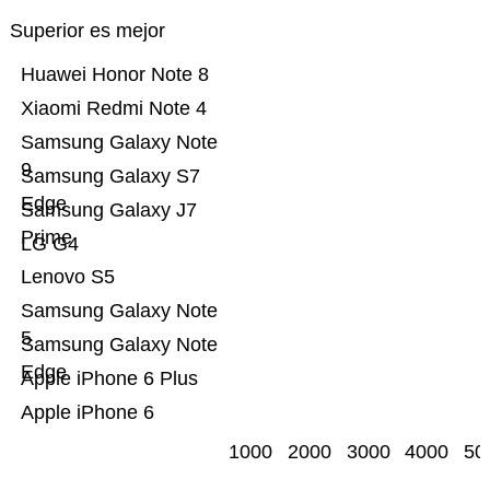
Superior es mejor
Huawei Honor Note 8
Xiaomi Redmi Note 4
Samsung Galaxy Note
9
Samsung Galaxy S7
Edge
Samsung Galaxy J7
Prime
LG G4
Lenovo S5
Samsung Galaxy Note
5
Samsung Galaxy Note
Edge
Apple iPhone 6 Plus
Apple iPhone 6
1000
2000
3000
4000
50