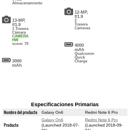
Almacenamiento
12-MP,
f/1.9
13-MP,
2
f/1.9
Trasera
Cameras
1 Trasera
Cámara
CAMERA
HW
score: 70
4000
mAh
Qualcomm
Quick
3000
Charge
mAh
Especificaciones Primarias
Nombre del producto
Galaxy On6
Redmi Note 6 Pro
Galaxy On6
Redmi Note 6 Pro
Producto
(Launched 2018-07-
(Launched 2018-09-