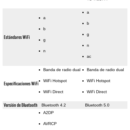
a
a
b
b
g
Estándares WiFi
g
n
n
ac
Banda de radio dual
Banda de radio dual
WiFi Hotspot
WiFi Hotspot
Especificaciones WiFi
WiFi Direct
WiFi Direct
Versión de Bluetooth
Bluetooth 4.2
Bluetooth 5.0
A2DP
AVRCP