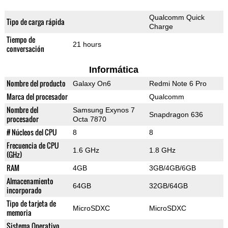
Qualcomm Quick
Tipo de carga rápida
Charge
Tiempo de
21 hours
conversación
Informática
Nombre del producto
Galaxy On6
Redmi Note 6 Pro
Marca del procesador
Qualcomm
Nombre del
Samsung Exynos 7
Snapdragon 636
procesador
Octa 7870
# Núcleos del CPU
8
8
Frecuencia de CPU
1.6 GHz
1.8 GHz
(GHz)
RAM
4GB
3GB/4GB/6GB
Almacenamiento
64GB
32GB/64GB
incorporado
Tipo de tarjeta de
MicroSDXC
MicroSDXC
memoria
Sistema Operativo