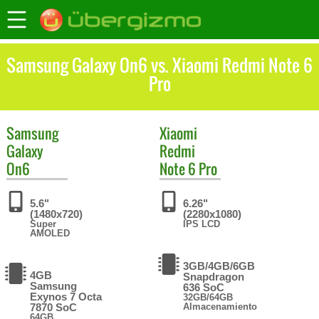
Samsung Galaxy On6 vs. Xiaomi Redmi Note 6
Pro
Samsung
Xiaomi
Galaxy
Redmi
On6
Note 6 Pro
5.6"
6.26"
(1480x720)
(2280x1080)
Super
IPS LCD
AMOLED
3GB/4GB/6GB
4GB
Snapdragon
Samsung
636 SoC
Exynos 7 Octa
32GB/64GB
7870 SoC
Almacenamiento
64GB