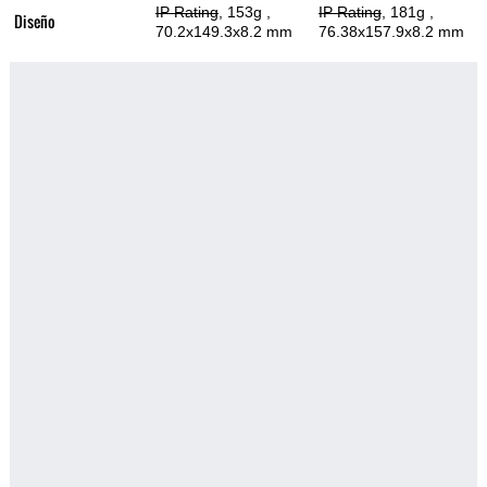
IP Rating
, 153g
,
IP Rating
, 181g
,
Diseño
70.2x149.3x8.2 mm
76.38x157.9x8.2 mm