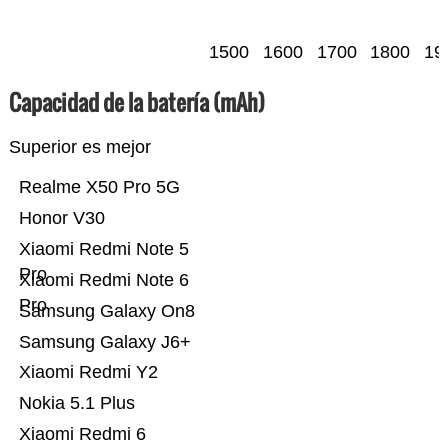
1500
1600
1700
1800
19
Capacidad de la batería (mAh)
Superior es mejor
Realme X50 Pro 5G
Honor V30
Xiaomi Redmi Note 5
Pro
Xiaomi Redmi Note 6
Pro
Samsung Galaxy On8
Samsung Galaxy J6+
Xiaomi Redmi Y2
Nokia 5.1 Plus
Xiaomi Redmi 6