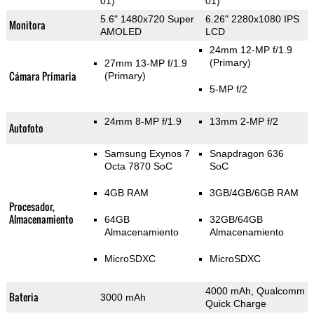
01)
01)
5.6" 1480x720 Super
6.26" 2280x1080 IPS
Monitora
AMOLED
LCD
24mm 12-MP f/1.9
(Primary)
27mm 13-MP f/1.9
Cámara Primaria
(Primary)
5-MP f/2
24mm 8-MP f/1.9
13mm 2-MP f/2
Autofoto
Samsung Exynos 7
Snapdragon 636
Octa 7870 SoC
SoC
4GB RAM
3GB/4GB/6GB RAM
Procesador,
Almacenamiento
64GB
32GB/64GB
Almacenamiento
Almacenamiento
MicroSDXC
MicroSDXC
4000 mAh, Qualcomm
Bateria
3000 mAh
Quick Charge