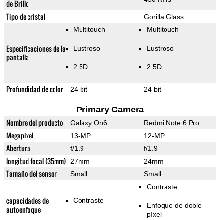
de Brillo
Tipo de cristal
Gorilla Glass
Multitouch
Multitouch
Especificaciones de la
Lustroso
Lustroso
pantalla
2.5D
2.5D
Profundidad de color
24 bit
24 bit
Primary Camera
Nombre del producto
Galaxy On6
Redmi Note 6 Pro
Megapixel
13-MP
12-MP
Abertura
f/1.9
f/1.9
longitud focal (35mm)
27mm
24mm
Tamaño del sensor
Small
Small
Contraste
capacidades de
Contraste
Enfoque de doble
autoenfoque
píxel