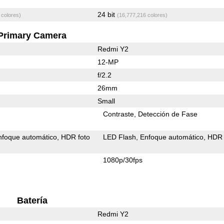
24 bit
 colores)
(16,777,216 colores)
Primary Camera
Redmi Y2
12-MP
f/2.2
26mm
Small
Contraste
Detección de Fase
nfoque automático
HDR foto
LED Flash
Enfoque automático
HDR 
1080p/30fps
Batería
Redmi Y2