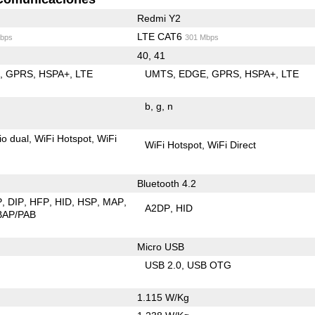
Redmi Y2
LTE CAT6
bps
301 Mbps
40, 41
E
GPRS
HSPA+
LTE
UMTS
EDGE
GPRS
HSPA+
LTE
b
g
n
io dual
WiFi Hotspot
WiFi
WiFi Hotspot
WiFi Direct
Bluetooth 4.2
P
DIP
HFP
HID
HSP
MAP
A2DP
HID
BAP/PAB
Micro USB
USB 2.0
USB OTG
1.115 W/Kg