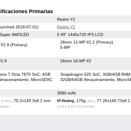
ificaciones Primarias
Redmi Y2
unched 2018-07-01)
Redmi Y2
0 Super AMOLED
5.99" 1440x720 IPS LCD
26mm 12-MP f/2.2
(Primary)
f/1.9
(Primary)
5-MP
/1.9
26mm 16-MP f/2
nos 7 Octa 7870 SoC
4GB
Snapdragon 625 SoC
3GB/4GB RAM
lmacenamiento
MicroSDXC
32GB/64GB Almacenamiento
Micro
3080 mAh
g
, 70.2x149.3x8.2 mm
IP Rating
, 170g
, 77.26x160.73x8.
(5.4oz)
(6oz)
inches)
(3.04 x 6.33 x 0.32 inches)