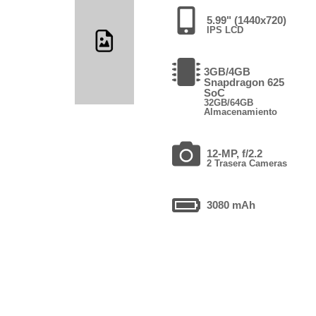
5.99" (1440x720)
IPS LCD
3GB/4GB
Snapdragon 625
SoC
32GB/64GB
Almacenamiento
12-MP, f/2.2
2 Trasera Cameras
3080 mAh