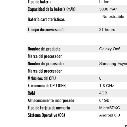
Tipo de batería
Li-Ion
Capacidad de la batería (mAh)
3000 mAh
No extraíble
Batería características
Tiempo de conversación
21 hours
Nombre del producto
Galaxy On6
Marca del procesador
Nombre del procesador
Samsung Exyno
Marca del procesador
# Núcleos del CPU
8
Frecuencia de CPU (GHz)
1.6 GHz
RAM
4GB
Almacenamiento incorporado
64GB
Tipo de tarjeta de memoria
MicroSDXC
Sistema Operativo (OS)
Android 8.0