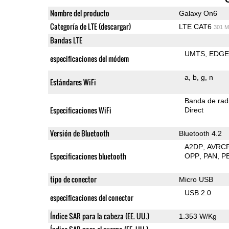
Nombre del producto
Galaxy On6
Categoría de LTE (descargar)
LTE CAT6
301 M
Bandas LTE
UMTS
EDG
especificaciones del módem
a
b
g
n
Estándares WiFi
Banda de rad
Especificaciones WiFi
Direct
Versión de Bluetooth
Bluetooth 4.2
A2DP
AVRC
Especificaciones bluetooth
OPP
PAN
P
tipo de conector
Micro USB
USB 2.0
especificaciones del conector
Índice SAR para la cabeza (EE. UU.)
1.353 W/Kg