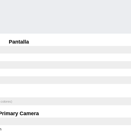
Pantalla
 colores)
Primary Camera
h