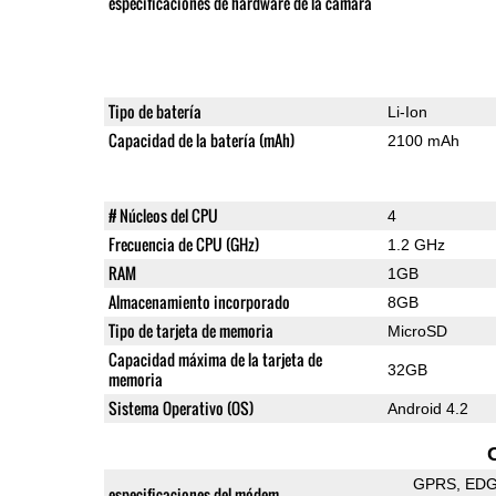
especificaciones de hardware de la cámara
Tipo de batería
Li-Ion
Capacidad de la batería (mAh)
2100 mAh
# Núcleos del CPU
4
Frecuencia de CPU (GHz)
1.2 GHz
RAM
1GB
Almacenamiento incorporado
8GB
Tipo de tarjeta de memoria
MicroSD
Capacidad máxima de la tarjeta de
32GB
memoria
Sistema Operativo (OS)
Android 4.2
GPRS
ED
especificaciones del módem