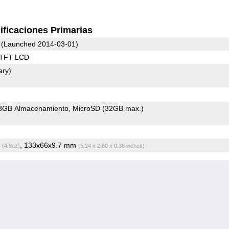
ificaciones Primarias
(Launched 2014-03-01)
 TFT LCD
ary)
8GB Almacenamiento
MicroSD (32GB max.)
g
, 133x66x9.7 mm
(4.9oz)
(5.24 x 2.60 x 0.38 inches)