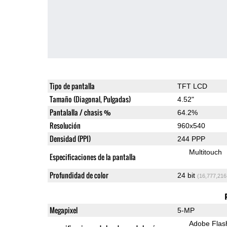
Tipo de pantalla
TFT LCD
Tamaño (Diagonal, Pulgadas)
4.52"
Pantalalla / chasis %
64.2%
Resolución
960x540
Densidad (PPI)
244 PPP
Multitouch
Especificaciones de la pantalla
Profundidad de color
24 bit
(16,777,216
Megapixel
5-MP
Adobe Flas