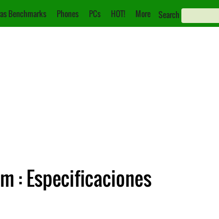
as Benchmarks
Phones
PCs
HOT!
More
Search
m : Especificaciones