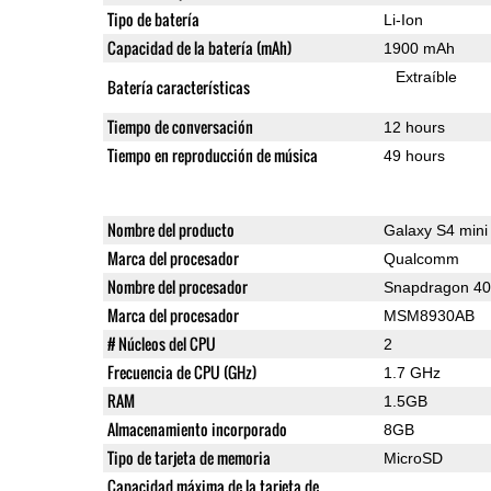
Tipo de batería
Li-Ion
Capacidad de la batería (mAh)
1900 mAh
Extraíble
Batería características
Tiempo de conversación
12 hours
Tiempo en reproducción de música
49 hours
Nombre del producto
Galaxy S4 mini
Marca del procesador
Qualcomm
Nombre del procesador
Snapdragon 4
Marca del procesador
MSM8930AB
# Núcleos del CPU
2
Frecuencia de CPU (GHz)
1.7 GHz
RAM
1.5GB
Almacenamiento incorporado
8GB
Tipo de tarjeta de memoria
MicroSD
Capacidad máxima de la tarjeta de