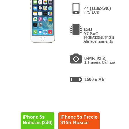
4" (1136x640)
IPS LCD
1GB
A7 SoC
16GB/32GB/64GB
Almacenamiento
8-MP, f/2.2
1 Trasera Cámara
1560 mAh
iPhone 5s
iPhone 5s Precio
Noticias (346)
$155. Buscar