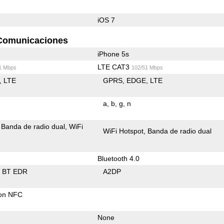
iOS 7
Comunicaciones
iPhone 5s
LTE CAT3
1 Mbps
102/51 Mbps
LTE
GPRS
EDGE
LTE
a
b
g
n
Banda de radio dual
WiFi
WiFi Hotspot
Banda de radio dual
Bluetooth 4.0
BT EDR
A2DP
con NFC
None