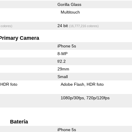
Gorilla Glass
Multitouch
24 bit
 colores)
(16,777,216 colores)
Primary Camera
iPhone 5s
8-MP
f/2.2
29mm
Small
HDR foto
Adobe Flash
HDR foto
1080p/30fps
720p/120fps
Batería
iPhone 5s