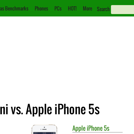
as Benchmarks
Phones
PCs
HOT!
More
Search
i vs. Apple iPhone 5s
Apple
iPhone 5s