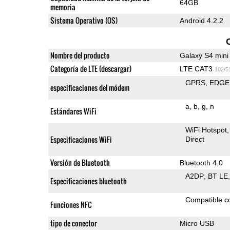
64GB
memoria
Sistema Operativo (OS)
Android 4.2.2
Nombre del producto
Galaxy S4 mini
Categoría de LTE (descargar)
LTE CAT3
102/5
GPRS
EDGE
especificaciones del módem
a
b
g
n
Estándares WiFi
WiFi Hotspot
Especificaciones WiFi
Direct
Versión de Bluetooth
Bluetooth 4.0
A2DP
BT LE
Especificaciones bluetooth
Compatible 
Funciones NFC
tipo de conector
Micro USB