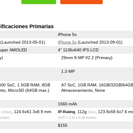
ificaciones Primarias
iPhone 5s
(Launched 2013-05-01)
iPhone 5s
(Launched 2013-09-01)
 Super AMOLED
4" 1136x640 IPS LCD
y)
29mm 8-MP f/2.2
(Primary)
1.2-MP
400 SoC
1.5GB RAM
8GB
A7 SoC
1GB RAM
16GB/32GB/64G
nto
MicroSD (64GB max.)
Almacenamiento
None
1560 mAh
g
, 124.6x61.3x8.9 mm
IP Rating
, 112g
, 123.8x58.6x7.6 
(3.8oz)
(4oz)
inches)
(4.87 x 2.31 x 0.30 inches)
$155