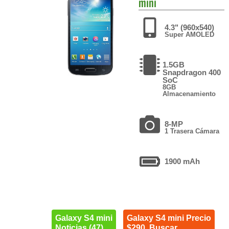
mini
4.3" (960x540)
Super AMOLED
1.5GB
Snapdragon 400
SoC
8GB
Almacenamiento
8-MP
1 Trasera Cámara
1900 mAh
Galaxy S4 mini
Galaxy S4 mini Precio
Noticias (47)
$290. Buscar