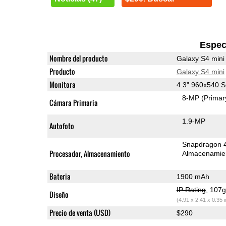
Espec
Nombre del producto
Galaxy S4 mini
Producto
Galaxy S4 mini
Monitora
4.3" 960x540
8-MP
(Primar
Cámara Primaria
1.9-MP
Autofoto
Snapdragon 
Procesador, Almacenamiento
Almacenamie
Bateria
1900 mAh
IP Rating
, 107
Diseño
(4.91 x 2.41 x 0.35 
Precio de venta (USD)
$290