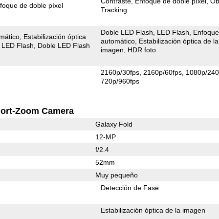
Contraste
Enfoque de doble píxel
Ob
foque de doble píxel
Tracking
Doble LED Flash
LED Flash
Enfoqu
mático
Estabilización óptica
automático
Estabilización óptica de la
LED Flash
Doble LED Flash
imagen
HDR foto
2160p/30fps
2160p/60fps
1080p/240
720p/960fps
ort-Zoom Camera
Galaxy Fold
12-MP
f/2.4
52mm
Muy pequeño
Detección de Fase
Estabilización óptica de la imagen