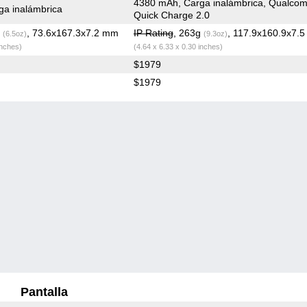
4380 mAh, Carga inalámbrica, Qualco
a inalámbrica
Quick Charge 2.0
g
, 73.6x167.3x7.2 mm
IP Rating
, 263g
, 117.9x160.9x7.
(6.5oz)
(9.3oz)
inches)
(4.64 x 6.33 x 0.30 inches)
$1979
$1979
Pantalla