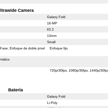
ltrawide Camera
Galaxy Fold
16-MP
f/2.2
13mm
Small
 Fase
Enfoque de doble píxel
Enfoque fijo
mático
s
720p/30fps
1080p/30fps
1440p/30fp
Batería
Galaxy Fold
Li-Poly