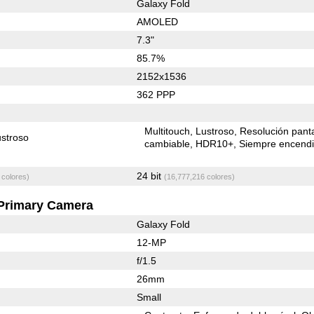
Galaxy Fold
AMOLED
7.3"
85.7%
2152x1536
362 PPP
Multitouch
Lustroso
Resolución panta
stroso
cambiable
HDR10+
Siempre encend
24 bit
 colores)
(16,777,216 colores)
Primary Camera
Galaxy Fold
12-MP
f/1.5
26mm
Small