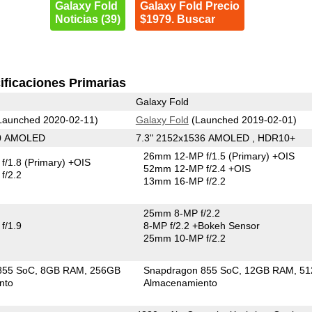
Galaxy Fold
Galaxy Fold Precio
Noticias (39)
$1979. Buscar
ificaciones Primarias
Galaxy Fold
Launched 2020-02-11)
Galaxy Fold
(Launched 2019-02-01)
80 AMOLED
7.3" 2152x1536 AMOLED , HDR10+
26mm 12-MP f/1.5
(Primary)
+OIS
f/1.8
(Primary)
+OIS
52mm 12-MP f/2.4 +OIS
f/2.2
13mm 16-MP f/2.2
25mm 8-MP f/2.2
f/1.9
8-MP f/2.2
+Bokeh Sensor
25mm 10-MP f/2.2
855 SoC
8GB RAM
256GB
Snapdragon 855 SoC
12GB RAM
51
nto
Almacenamiento