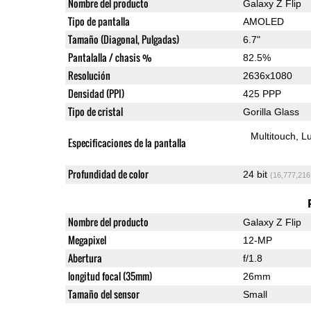
Nombre del producto
Galaxy Z Flip
Tipo de pantalla
AMOLED
Tamaño (Diagonal, Pulgadas)
6.7"
Pantalalla / chasis %
82.5%
Resolución
2636x1080
Densidad (PPI)
425 PPP
Tipo de cristal
Gorilla Glass
Multitouch
Lu
Especificaciones de la pantalla
Profundidad de color
24 bit
(16,777,216
Nombre del producto
Galaxy Z Flip
Megapixel
12-MP
Abertura
f/1.8
longitud focal (35mm)
26mm
Tamaño del sensor
Small