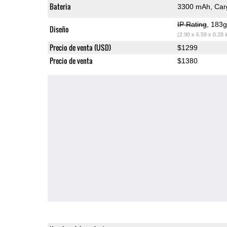
Bateria
3300 mAh, Carg
IP Rating
, 183
Diseño
(2.90 x 6.59 x 0.28 
Precio de venta (USD)
$1299
Precio de venta
$1380