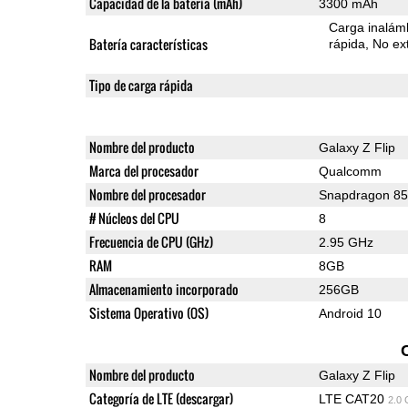
Capacidad de la batería (mAh)
3300 mAh
Carga inalámb
Batería características
rápida
No ext
Tipo de carga rápida
Nombre del producto
Galaxy Z Flip
Marca del procesador
Qualcomm
Nombre del procesador
Snapdragon 8
# Núcleos del CPU
8
Frecuencia de CPU (GHz)
2.95 GHz
RAM
8GB
Almacenamiento incorporado
256GB
Sistema Operativo (OS)
Android 10
Nombre del producto
Galaxy Z Flip
Categoría de LTE (descargar)
LTE CAT20
2.0