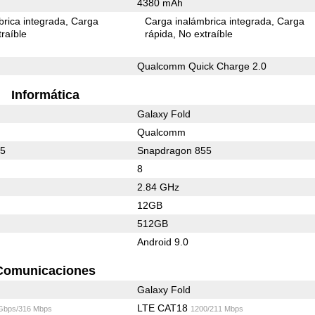
4380 mAh
rica integrada
Carga
Carga inalámbrica integrada
Carga
raíble
rápida
No extraíble
Qualcomm Quick Charge 2.0
Informática
Galaxy Fold
Qualcomm
55
Snapdragon 855
8
2.84 GHz
12GB
512GB
Android 9.0
Comunicaciones
Galaxy Fold
LTE CAT18
 Gbps/316 Mbps
1200/211 Mbps