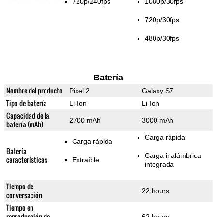
720p/240fps
1080p/30fps
720p/30fps
480p/30fps
Batería
Nombre del producto
Pixel 2
Galaxy S7
Tipo de batería
Li-Ion
Li-Ion
Capacidad de la
2700 mAh
3000 mAh
batería (mAh)
Carga rápida
Carga rápida
Batería
Carga inalámbrica
características
Extraíble
integrada
Tiempo de
22 hours
conversación
Tiempo en
reproducción de
62 hours