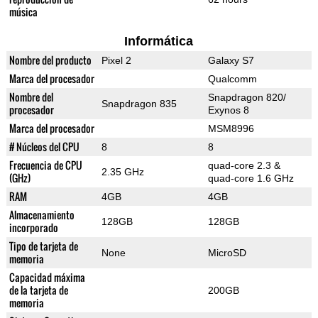
música
Informática
Nombre del producto
Pixel 2
Galaxy S7
Marca del procesador
Qualcomm
Nombre del
Snapdragon 820/
Snapdragon 835
procesador
Exynos 8
Marca del procesador
MSM8996
# Núcleos del CPU
8
8
Frecuencia de CPU
quad-core 2.3 &
2.35 GHz
(GHz)
quad-core 1.6 GHz
RAM
4GB
4GB
Almacenamiento
128GB
128GB
incorporado
Tipo de tarjeta de
None
MicroSD
memoria
Capacidad máxima
de la tarjeta de
200GB
memoria