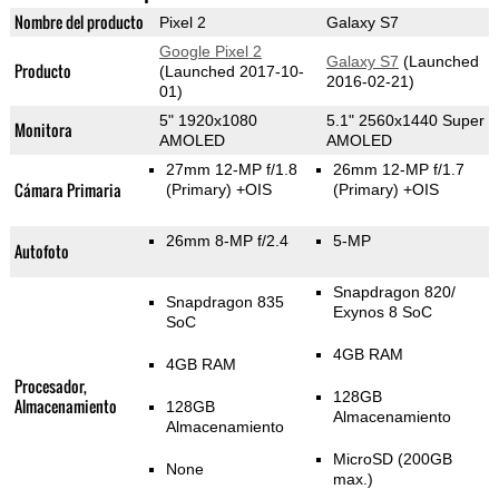
Nombre del producto
Pixel 2
Galaxy S7
Google Pixel 2
Galaxy S7
(Launched
Producto
(Launched 2017-10-
2016-02-21)
01)
5" 1920x1080
5.1" 2560x1440 Super
Monitora
AMOLED
AMOLED
27mm 12-MP f/1.8
26mm 12-MP f/1.7
Cámara Primaria
(Primary)
+OIS
(Primary)
+OIS
26mm 8-MP f/2.4
5-MP
Autofoto
Snapdragon 820/
Snapdragon 835
Exynos 8 SoC
SoC
4GB RAM
4GB RAM
Procesador,
128GB
Almacenamiento
128GB
Almacenamiento
Almacenamiento
MicroSD (200GB
None
max.)