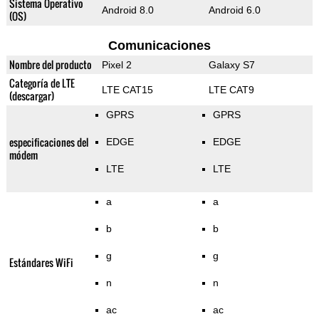
Sistema Operativo
Android 8.0
Android 6.0
(OS)
Comunicaciones
Nombre del producto
Pixel 2
Galaxy S7
Categoría de LTE
LTE CAT15
LTE CAT9
(descargar)
GPRS
GPRS
especificaciones del
EDGE
EDGE
módem
LTE
LTE
a
a
b
b
g
g
Estándares WiFi
n
n
ac
ac