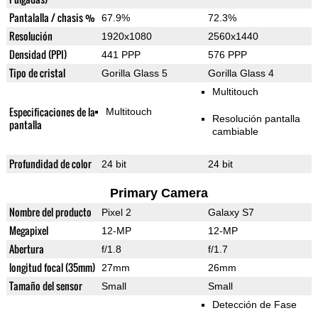
Pantalalla / chasis %
67.9%
72.3%
Resolución
1920x1080
2560x1440
Densidad (PPI)
441 PPP
576 PPP
Tipo de cristal
Gorilla Glass 5
Gorilla Glass 4
Multitouch
Especificaciones de la
Multitouch
Resolución pantalla
pantalla
cambiable
Profundidad de color
24 bit
24 bit
Primary Camera
Nombre del producto
Pixel 2
Galaxy S7
Megapixel
12-MP
12-MP
Abertura
f/1.8
f/1.7
longitud focal (35mm)
27mm
26mm
Tamaño del sensor
Small
Small
Detección de Fase