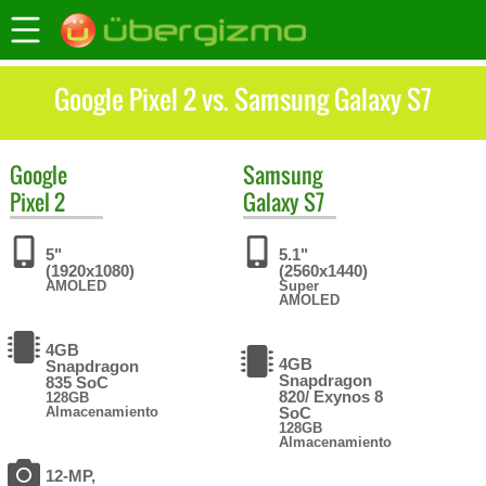
Google Pixel 2 vs. Samsung Galaxy S7
Google
Samsung
Pixel 2
Galaxy S7
5"
5.1"
(1920x1080)
(2560x1440)
AMOLED
Super
AMOLED
4GB
4GB
Snapdragon
Snapdragon
835 SoC
820/ Exynos 8
128GB
Almacenamiento
SoC
128GB
Almacenamiento
12-MP,