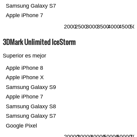
Samsung Galaxy S7
Apple iPhone 7
2000
2500
3000
3500
4000
4500
50
3DMark Unlimited IceStorm
Superior es mejor
Apple iPhone 8
Apple iPhone X
Samsung Galaxy S9
Apple iPhone 7
Samsung Galaxy S8
Samsung Galaxy S7
Google Pixel
20000
30000
40000
50000
60000
70