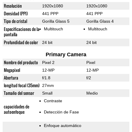
Resolución
1920x1080
1920x1080
Densidad (PPI)
441 PPP
441 PPP
Tipo de cristal
Gorilla Glass 5
Gorilla Glass 4
Especificaciones de la
Multitouch
Multitouch
pantalla
Profundidad de color
24 bit
24 bit
Primary Camera
Nombre del producto
Pixel 2
Pixel
Megapixel
12-MP
12-MP
Abertura
f/1.8
f/2
longitud focal (35mm)
27mm
Tamaño del sensor
Small
Medio
Contraste
capacidades de
autoenfoque
Detección de Fase
Enfoque automático