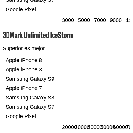
Samsung Galaxy S7
Google Pixel
3000
5000
7000
9000
11
3DMark Unlimited IceStorm
Superior es mejor
Apple iPhone 8
Apple iPhone X
Samsung Galaxy S9
Apple iPhone 7
Samsung Galaxy S8
Samsung Galaxy S7
Google Pixel
20000
30000
40000
50000
60000
70