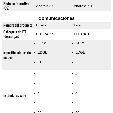
Sistema Operativo
Android 8.0
Android 7.1
(OS)
Comunicaciones
Nombre del producto
Pixel 2
Pixel
Categoría de LTE
LTE CAT15
LTE CAT6
(descargar)
GPRS
GPRS
especificaciones del
EDGE
EDGE
módem
LTE
LTE
a
a
b
b
g
g
Estándares WiFi
n
n
ac
ac