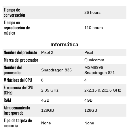
Tiempo de
26 hours
conversación
Tiempo en
reproducción de
110 hours
música
Informática
Nombre del producto
Pixel 2
Pixel
Marca del procesador
Qualcomm
Nombre del
MSM8996
Snapdragon 835
procesador
Snapdragon 821
# Núcleos del CPU
8
4
Frecuencia de CPU
2.35 GHz
2x2.15 & 2x1.6 GHz
(GHz)
RAM
4GB
4GB
Almacenamiento
128GB
128GB
incorporado
Tipo de tarjeta de
None
None
memoria