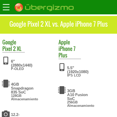
Google Pixel 2 XL vs. Apple iPhone 7 Plus
Google
Apple
Pixel 2 XL
iPhone 7
Plus
6"
(2880x1440)
5.5"
P-OLED
(1920x1080)
IPS LCD
4GB
Snapdragon
3GB
835 SoC
A10 Fusion
128GB
SoC
Almacenamiento
256GB
Almacenamiento
12.2-