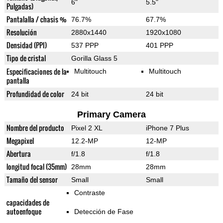
6"
5.5"
Pulgadas)
Pantalalla / chasis %
76.7%
67.7%
Resolución
2880x1440
1920x1080
Densidad (PPI)
537 PPP
401 PPP
Tipo de cristal
Gorilla Glass 5
Especificaciones de la
Multitouch
Multitouch
pantalla
Profundidad de color
24 bit
24 bit
Primary Camera
Nombre del producto
Pixel 2 XL
iPhone 7 Plus
Megapixel
12.2-MP
12-MP
Abertura
f/1.8
f/1.8
longitud focal (35mm)
28mm
28mm
Tamaño del sensor
Small
Small
Contraste
capacidades de
autoenfoque
Detección de Fase