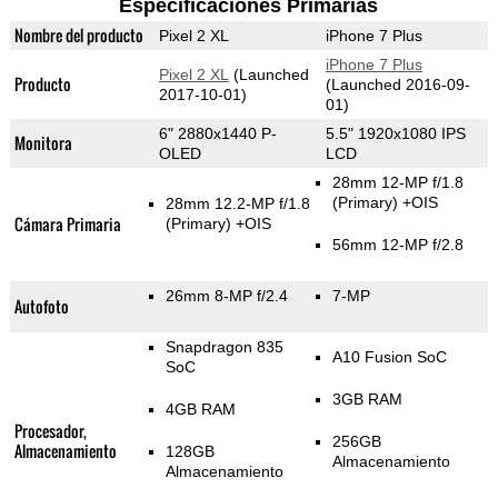
Especificaciones Primarias
Nombre del producto
Pixel 2 XL
iPhone 7 Plus
iPhone 7 Plus
Pixel 2 XL
(Launched
Producto
(Launched 2016-09-
2017-10-01)
01)
6" 2880x1440 P-
5.5" 1920x1080 IPS
Monitora
OLED
LCD
28mm 12-MP f/1.8
(Primary)
+OIS
28mm 12.2-MP f/1.8
Cámara Primaria
(Primary)
+OIS
56mm 12-MP f/2.8
26mm 8-MP f/2.4
7-MP
Autofoto
Snapdragon 835
A10 Fusion SoC
SoC
3GB RAM
4GB RAM
Procesador,
256GB
Almacenamiento
128GB
Almacenamiento
Almacenamiento