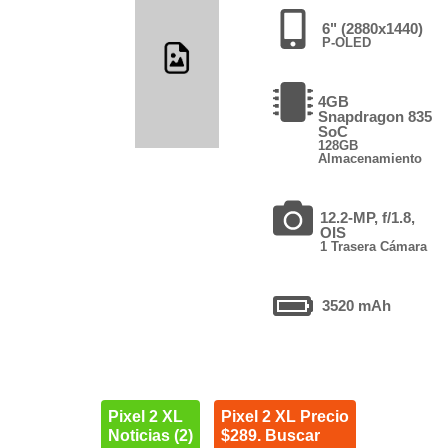
6" (2880x1440)
P-OLED
4GB
Snapdragon 835
SoC
128GB
Almacenamiento
12.2-MP, f/1.8,
OIS
1 Trasera Cámara
3520 mAh
Pixel 2 XL
Pixel 2 XL Precio
Noticias (2)
$289. Buscar