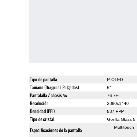
Tipo de pantalla
P-OLED
Tamaño (Diagonal, Pulgadas)
6"
Pantalalla / chasis %
76.7%
Resolución
2880x1440
Densidad (PPI)
537 PPP
Tipo de cristal
Gorilla Glass 5
Multitouch
Especificaciones de la pantalla