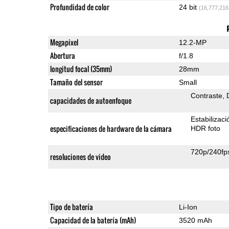
Profundidad de color
24 bit
(16,777,216
Megapixel
12.2-MP
Abertura
f/1.8
longitud focal (35mm)
28mm
Tamaño del sensor
Small
Contraste
capacidades de autoenfoque
Estabilizac
especificaciones de hardware de la cámara
HDR foto
720p/240fp
resoluciones de video
Tipo de batería
Li-Ion
Capacidad de la batería (mAh)
3520 mAh