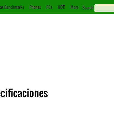
as Benchmarks
Phones
PCs
HOT!
More
Search
ecificaciones