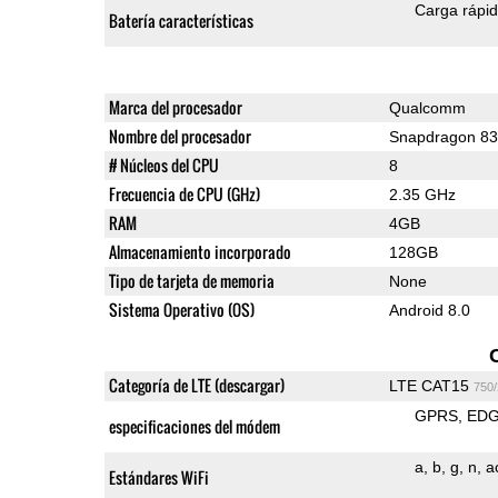
Carga rápi
Batería características
Marca del procesador
Qualcomm
Nombre del procesador
Snapdragon 8
# Núcleos del CPU
8
Frecuencia de CPU (GHz)
2.35 GHz
RAM
4GB
Almacenamiento incorporado
128GB
Tipo de tarjeta de memoria
None
Sistema Operativo (OS)
Android 8.0
Categoría de LTE (descargar)
LTE CAT15
750
GPRS
ED
especificaciones del módem
a
b
g
n
a
Estándares WiFi