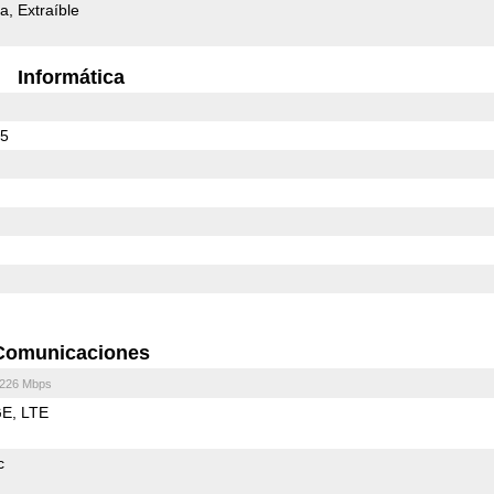
da
Extraíble
Informática
35
Comunicaciones
/226 Mbps
GE
LTE
c