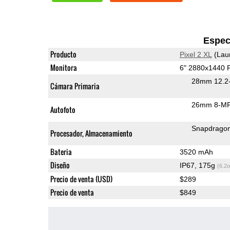
Espec
Producto
Pixel 2 XL
(Lau
Monitora
6" 2880x1440
28mm 12.2-
Cámara Primaria
26mm 8-MP 
Autofoto
Snapdrago
Procesador, Almacenamiento
Bateria
3520 mAh
Diseño
IP67, 175g
(6.2o
Precio de venta (USD)
$289
Precio de venta
$849