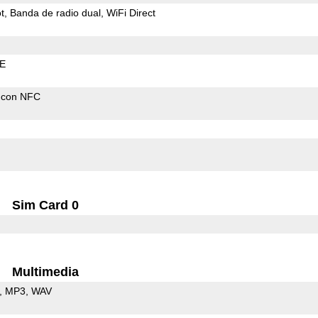
t
Banda de radio dual
WiFi Direct
LE
 con NFC
Sim Card 0
Multimedia
MP3
WAV