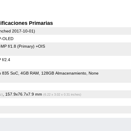
ificaciones Primarias
nched 2017-10-01)
 P-OLED
MP f/1.8
(Primary)
+OIS
f/2.4
n 835 SoC
4GB RAM
128GB Almacenamiento
None
, 157.9x76.7x7.9 mm
z)
(6.22 x 3.02 x 0.31 inches)