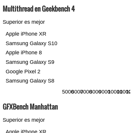
Multithread en Geekbench 4
Superior es mejor
Apple iPhone XR
Samsung Galaxy S10
Apple iPhone 8
Samsung Galaxy S9
Google Pixel 2
Samsung Galaxy S8
5000
6000
7000
8000
9000
10000
11000
12
GFXBench Manhattan
Superior es mejor
Apple iPhone XR