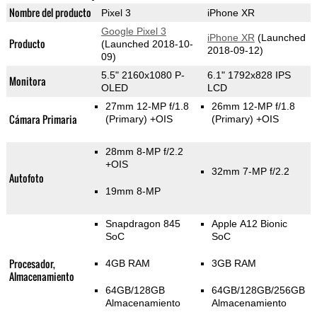
Nombre del producto
Pixel 3
iPhone XR
Google Pixel 3
iPhone XR
(Launched
Producto
(Launched 2018-10-
2018-09-12)
09)
5.5" 2160x1080 P-
6.1" 1792x828 IPS
Monitora
OLED
LCD
27mm 12-MP f/1.8
26mm 12-MP f/1.8
Cámara Primaria
(Primary)
+OIS
(Primary)
+OIS
28mm 8-MP f/2.2
+OIS
32mm 7-MP f/2.2
Autofoto
19mm 8-MP
Snapdragon 845
Apple A12 Bionic
SoC
SoC
Procesador,
4GB RAM
3GB RAM
Almacenamiento
64GB/128GB
64GB/128GB/256GB
Almacenamiento
Almacenamiento