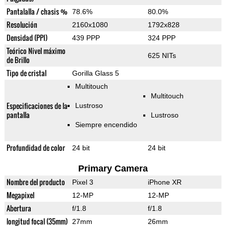
Pantalalla / chasis %
78.6%
80.0%
Resolución
2160x1080
1792x828
Densidad (PPI)
439 PPP
324 PPP
Teórico Nivel máximo
625 NITs
de Brillo
Tipo de cristal
Gorilla Glass 5
Multitouch
Multitouch
Especificaciones de la
Lustroso
pantalla
Lustroso
Siempre encendido
Profundidad de color
24 bit
24 bit
Primary Camera
Nombre del producto
Pixel 3
iPhone XR
Megapixel
12-MP
12-MP
Abertura
f/1.8
f/1.8
longitud focal (35mm)
27mm
26mm