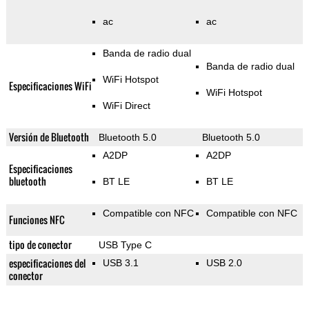
ac
ac
Banda de radio dual
Banda de radio dual
WiFi Hotspot
Especificaciones WiFi
WiFi Hotspot
WiFi Direct
Versión de Bluetooth
Bluetooth 5.0
Bluetooth 5.0
A2DP
A2DP
Especificaciones
bluetooth
BT LE
BT LE
Compatible con NFC
Compatible con NFC
Funciones NFC
tipo de conector
USB Type C
especificaciones del
USB 3.1
USB 2.0
conector