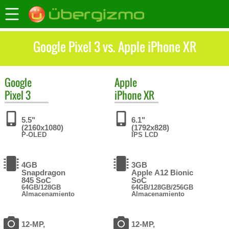
Google Pixel 3 vs. Apple iPhone XR
Google
Apple
Pixel 3
iPhone XR
5.5"
6.1"
(2160x1080)
(1792x828)
P-OLED
IPS LCD
4GB
3GB
Snapdragon
Apple A12 Bionic
845 SoC
SoC
64GB/128GB
64GB/128GB/256GB
Almacenamiento
Almacenamiento
12-MP,
12-MP,