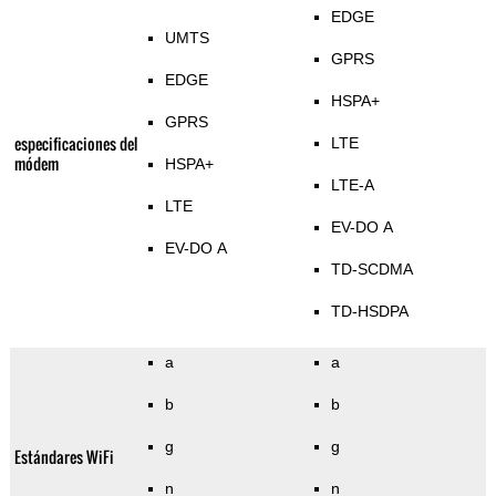
EDGE
UMTS
GPRS
EDGE
HSPA+
GPRS
especificaciones del
LTE
módem
HSPA+
LTE-A
LTE
EV-DO A
EV-DO A
TD-SCDMA
TD-HSDPA
a
a
b
b
g
g
Estándares WiFi
n
n