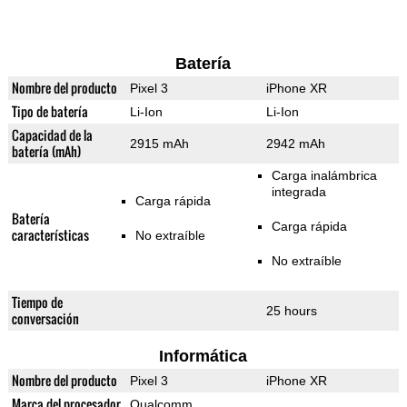
Batería
Nombre del producto
Pixel 3
iPhone XR
Tipo de batería
Li-Ion
Li-Ion
Capacidad de la
2915 mAh
2942 mAh
batería (mAh)
Carga inalámbrica
integrada
Carga rápida
Batería
Carga rápida
características
No extraíble
No extraíble
Tiempo de
25 hours
conversación
Informática
Nombre del producto
Pixel 3
iPhone XR
Marca del procesador
Qualcomm