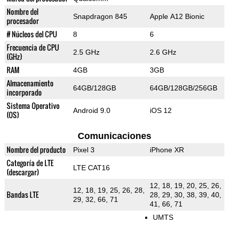
Nombre del
Snapdragon 845
Apple A12 Bionic
procesador
# Núcleos del CPU
8
6
Frecuencia de CPU
2.5 GHz
2.6 GHz
(GHz)
RAM
4GB
3GB
Almacenamiento
64GB/128GB
64GB/128GB/256GB
incorporado
Sistema Operativo
Android 9.0
iOS 12
(OS)
Comunicaciones
Nombre del producto
Pixel 3
iPhone XR
Categoría de LTE
LTE CAT16
(descargar)
12, 18, 19, 20, 25, 26,
12, 18, 19, 25, 26, 28,
Bandas LTE
28, 29, 30, 38, 39, 40,
29, 32, 66, 71
41, 66, 71
UMTS