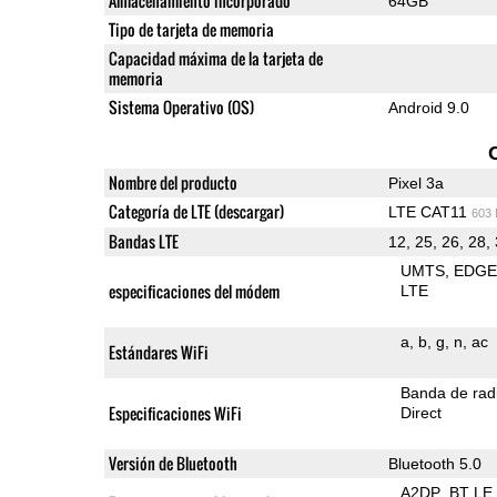
Almacenamiento incorporado
64GB
Tipo de tarjeta de memoria
Capacidad máxima de la tarjeta de
memoria
Sistema Operativo (OS)
Android 9.0
Nombre del producto
Pixel 3a
Categoría de LTE (descargar)
LTE CAT11
603
Bandas LTE
12, 25, 26, 28, 
UMTS
EDG
especificaciones del módem
LTE
a
b
g
n
ac
Estándares WiFi
Banda de rad
Especificaciones WiFi
Direct
Versión de Bluetooth
Bluetooth 5.0
A2DP
BT LE