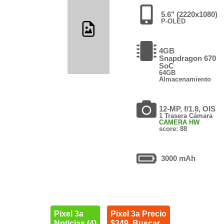
5.6" (2220x1080)
P-OLED
4GB
Snapdragon 670
SoC
64GB
Almacenamiento
12-MP, f/1.8, OIS
1 Trasera Cámara
CAMERA HW
score: 88
3000 mAh
Pixel 3a
Pixel 3a Precio
Noticias (4)
$349. Buscar