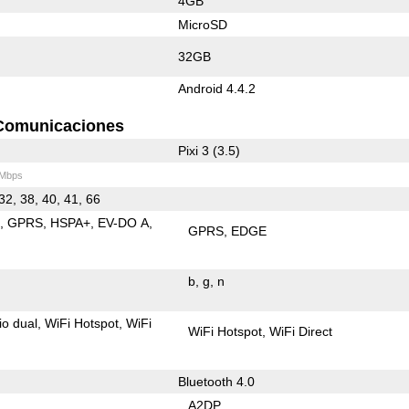
4GB
MicroSD
32GB
Android 4.4.2
Comunicaciones
Pixi 3 (3.5)
 Mbps
32, 38, 40, 41, 66
E
GPRS
HSPA+
EV-DO A
GPRS
EDGE
b
g
n
io dual
WiFi Hotspot
WiFi
WiFi Hotspot
WiFi Direct
Bluetooth 4.0
A2DP