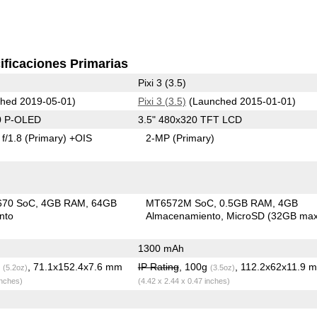
ificaciones Primarias
Pixi 3 (3.5)
hed 2019-05-01)
Pixi 3 (3.5)
(Launched 2015-01-01)
0 P-OLED
3.5" 480x320 TFT LCD
f/1.8
(Primary)
+OIS
2-MP
(Primary)
670 SoC
4GB RAM
64GB
MT6572M SoC
0.5GB RAM
4GB
nto
Almacenamiento
MicroSD (32GB max
1300 mAh
g
, 71.1x152.4x7.6 mm
IP Rating
, 100g
, 112.2x62x11.9 
(5.2oz)
(3.5oz)
inches)
(4.42 x 2.44 x 0.47 inches)