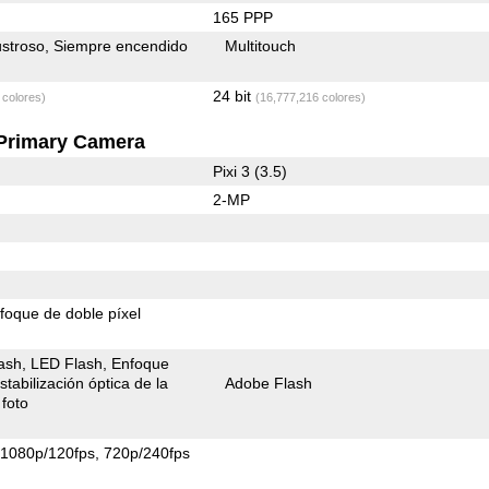
165 PPP
stroso
Siempre encendido
Multitouch
24 bit
 colores)
(16,777,216 colores)
Primary Camera
Pixi 3 (3.5)
2-MP
foque de doble píxel
ash
LED Flash
Enfoque
stabilización óptica de la
Adobe Flash
foto
1080p/120fps
720p/240fps