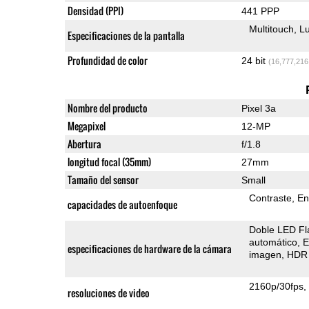
Densidad (PPI)
441 PPP
Multitouch
Lu
Especificaciones de la pantalla
Profundidad de color
24 bit
(16,777,216
Nombre del producto
Pixel 3a
Megapixel
12-MP
Abertura
f/1.8
longitud focal (35mm)
27mm
Tamaño del sensor
Small
Contraste
En
capacidades de autoenfoque
Doble LED Fl
automático
E
especificaciones de hardware de la cámara
imagen
HDR 
2160p/30fps
resoluciones de video