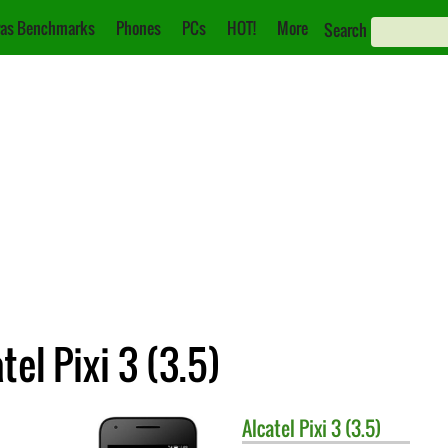
as Benchmarks
Phones
PCs
HOT!
More
Search
tel Pixi 3 (3.5)
Alcatel
Pixi 3 (3.5)