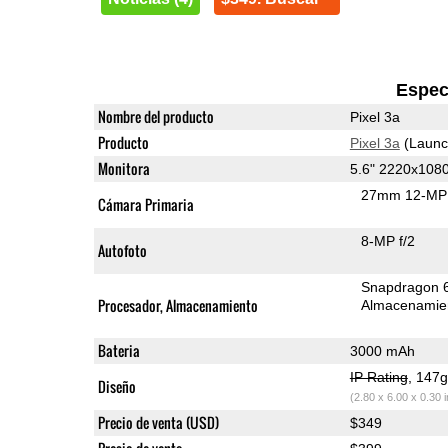
Espec
Nombre del producto
Pixel 3a
Producto
Pixel 3a
(Launc
Monitora
5.6" 2220x108
27mm 12-MP 
Cámara Primaria
8-MP f/2
Autofoto
Snapdragon 
Procesador, Almacenamiento
Almacenamie
Bateria
3000 mAh
IP Rating
, 147
Diseño
(2.80 x 6.00 x 0.30 
Precio de venta (USD)
$349