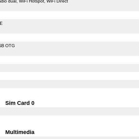
dio dual
WiFi Hotspot
WiFi Direct
LE
SB OTG
Sim Card 0
Multimedia