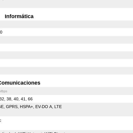
Informática
70
Comunicaciones
 Mbps
32, 38, 40, 41, 66
GE
GPRS
HSPA+
EV-DO A
LTE
c