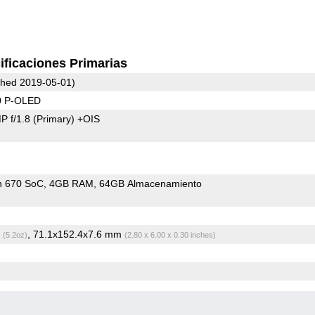
ificaciones Primarias
hed 2019-05-01)
0 P-OLED
P f/1.8
(Primary)
+OIS
n 670 SoC
4GB RAM
64GB Almacenamiento
g
, 71.1x152.4x7.6 mm
(5.2oz)
(2.80 x 6.00 x 0.30 inches)