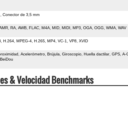
e
Conector de 3,5 mm
AMR
RA
AWB
FLAC
M4A
MID
MIDI
MP3
OGA
OGG
WMA
WAV
3
H.264
MPEG-4
H.265
MP4
VC-1
VP8
XVID
proximidad
Acelerómetro
Brújula
Giroscopio
Huella dactilar
GPS
A-
BeiDou
ones & Velocidad Benchmarks