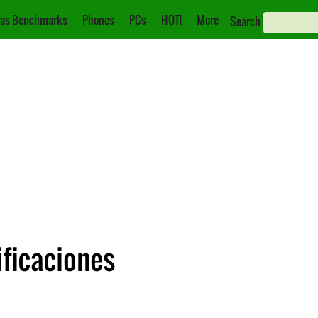
as Benchmarks
Phones
PCs
HOT!
More
Search
ificaciones