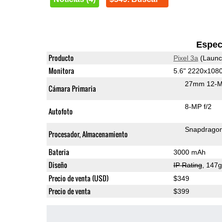
Espec
Producto
Pixel 3a
(Launc
Monitora
5.6" 2220x108
27mm 12-M
Cámara Primaria
8-MP f/2
Autofoto
Snapdrago
Procesador, Almacenamiento
Bateria
3000 mAh
Diseño
IP Rating
, 147
Precio de venta (USD)
$349
Precio de venta
$399