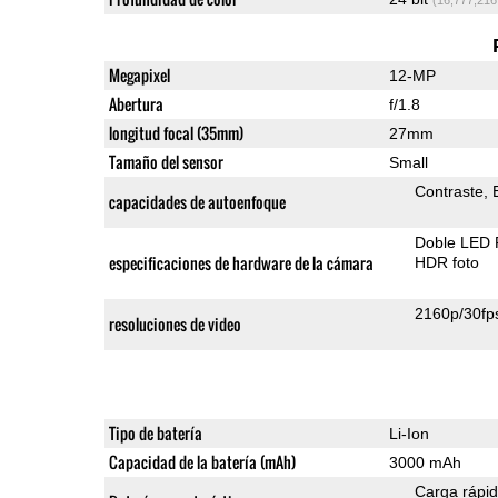
Megapixel
12-MP
Abertura
f/1.8
longitud focal (35mm)
27mm
Tamaño del sensor
Small
Contraste
capacidades de autoenfoque
Doble LED 
especificaciones de hardware de la cámara
HDR foto
2160p/30fp
resoluciones de video
Tipo de batería
Li-Ion
Capacidad de la batería (mAh)
3000 mAh
Carga rápi