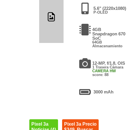
5.6" (2220x1080)
P-OLED
4GB
Snapdragon 670
SoC
64GB
Almacenamiento
12-MP, f/1.8, OIS
1 Trasera Cámara
CAMERA HW
score: 88
3000 mAh
Pixel 3a
Pixel 3a Precio
Noticias (4)
$349. Buscar