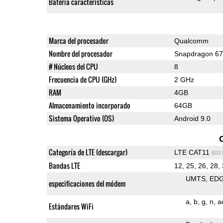
Batería características
Marca del procesador
Qualcomm
Nombre del procesador
Snapdragon 6
# Núcleos del CPU
8
Frecuencia de CPU (GHz)
2 GHz
RAM
4GB
Almacenamiento incorporado
64GB
Sistema Operativo (OS)
Android 9.0
Categoría de LTE (descargar)
LTE CAT11
603
Bandas LTE
12, 25, 26, 28, 
UMTS
ED
especificaciones del módem
a
b
g
n
a
Estándares WiFi