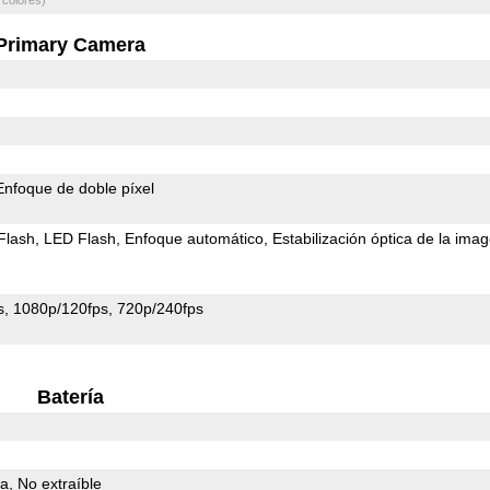
Primary Camera
Enfoque de doble píxel
Flash
LED Flash
Enfoque automático
Estabilización óptica de la ima
s
1080p/120fps
720p/240fps
Batería
da
No extraíble